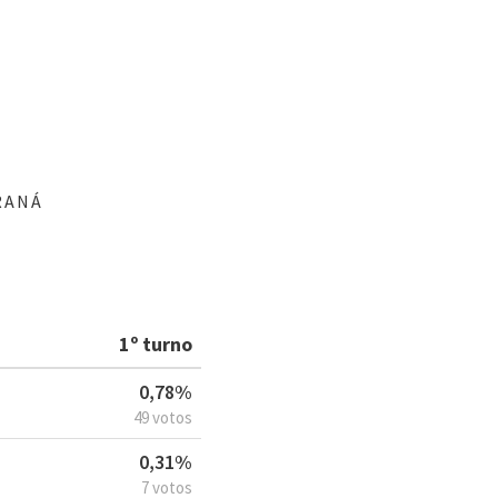
RANÁ
1º turno
0,78%
49 votos
0,31%
7 votos