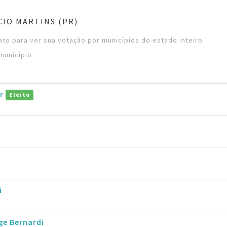
CIO MARTINS (PR)
to para ver sua votação por municípios do estado inteiro
município
or
Eleito
i
ge Bernardi