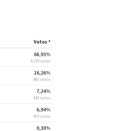
Votos *
68,93%
4.159 votos
16,26%
981 votos
7,34%
443 votos
6,94%
419 votos
0,30%