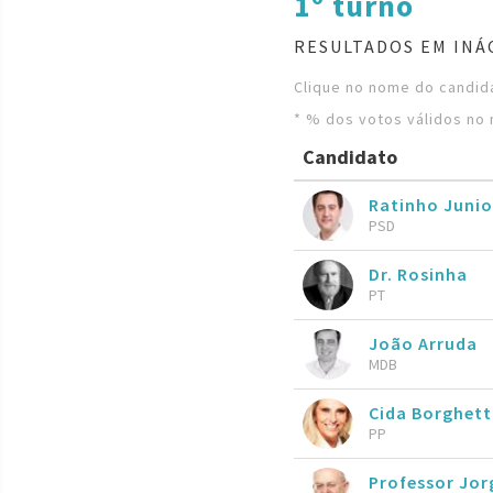
1º turno
RESULTADOS EM INÁ
Clique no nome do candida
* % dos votos válidos no 
Candidato
Ratinho Juni
PSD
Dr. Rosinha
PT
João Arruda
MDB
Cida Borghett
PP
Professor Jor