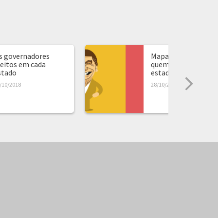
s governadores
Mapa de presidente:
leitos em cada
quem ganhou em ca
stado
estado...
/10/2018
28/10/2018