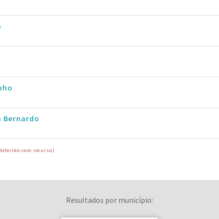
a
nho
n Bernardo
deferido com recurso)
Resultados por município: