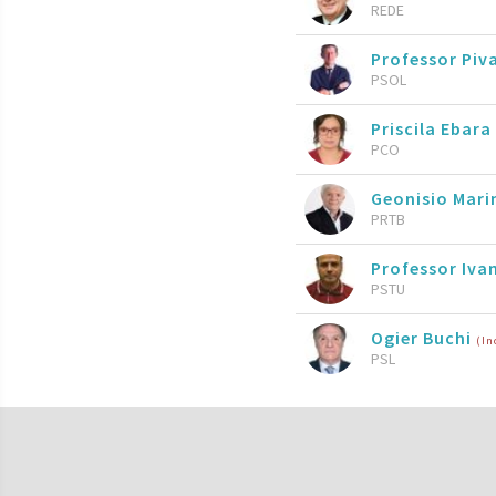
REDE
Professor Piv
PSOL
Priscila Ebara
PCO
Geonisio Mari
PRTB
Professor Iva
PSTU
Ogier Buchi
(In
PSL