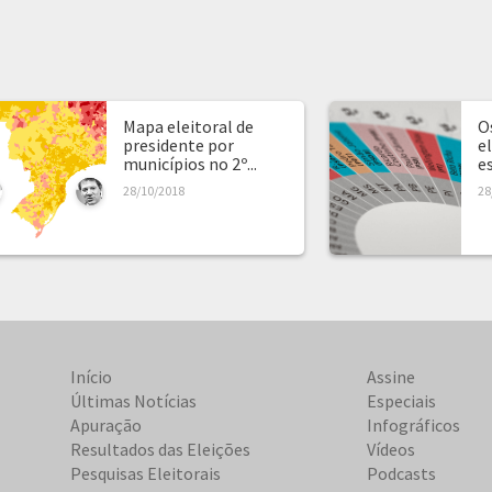
Mapa eleitoral de
O
presidente por
e
municípios no 2º...
e
28/10/2018
28
Início
Assine
Últimas Notícias
Especiais
Apuração
Infográficos
Resultados das Eleições
Vídeos
Pesquisas Eleitorais
Podcasts