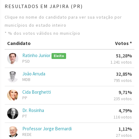
RESULTADOS EM JAPIRA (PR)
Clique no nome do candidato para ver sua votação por
municípios do estado inteiro
* % dos votos válidos no município
Candidato
Votos *
Ratinho Junior
51,28%
Eleito
PSD
1.241 votos
João Arruda
32,85%
MDB
795 votos
Cida Borghetti
9,71%
PP
235 votos
Dr. Rosinha
4,79%
PT
116 votos
Professor Jorge Bernardi
1,12%
REDE
27 votos