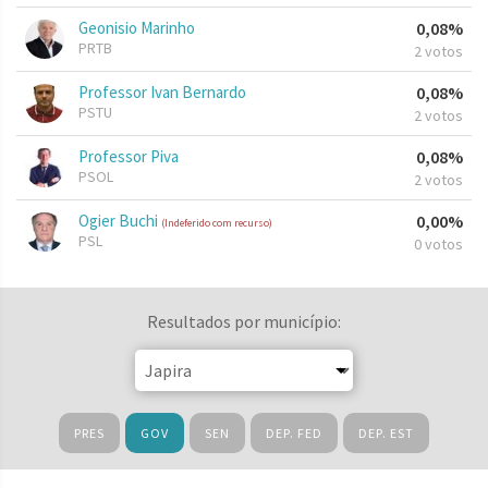
Geonisio Marinho
0,08%
PRTB
2 votos
Professor Ivan Bernardo
0,08%
PSTU
2 votos
Professor Piva
0,08%
PSOL
2 votos
Ogier Buchi
0,00%
(Indeferido com recurso)
PSL
0 votos
Resultados por município:
PRES
GOV
SEN
DEP. FED
DEP. EST