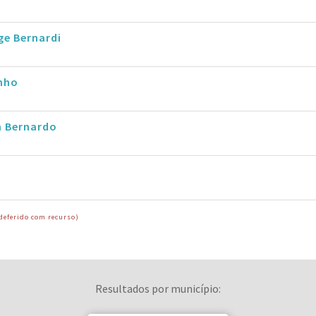
ge Bernardi
nho
n Bernardo
deferido com recurso)
Resultados por município: