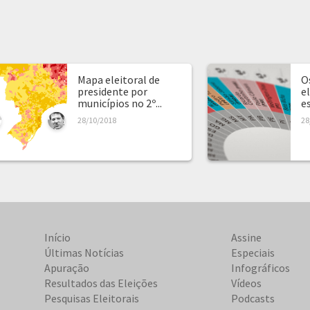
Mapa eleitoral de
O
presidente por
e
municípios no 2º...
e
28/10/2018
28
Início
Assine
Últimas Notícias
Especiais
Apuração
Infográficos
Resultados das Eleições
Vídeos
Pesquisas Eleitorais
Podcasts