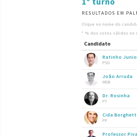
1º turno
RESULTADOS EM PAL
Clique no nome do candida
* % dos votos válidos no 
Candidato
Ratinho Juni
PSD
João Arruda
MDB
Dr. Rosinha
PT
Cida Borghett
PP
Professor Piv