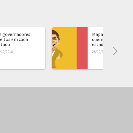
s governadores
Mapa de presidente:
leitos em cada
quem ganhou em ca
stado
estado...
/10/2018
28/10/2018