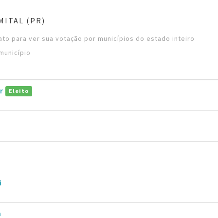
MITAL (PR)
to para ver sua votação por municípios do estado inteiro
município
or
Eleito
i
a