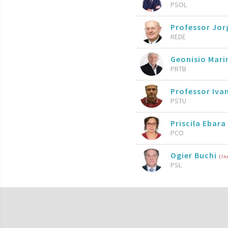
PSOL
Professor Jor
REDE
Geonisio Mari
PRTB
Professor Iva
PSTU
Priscila Ebara
PCO
Ogier Buchi
(In
PSL