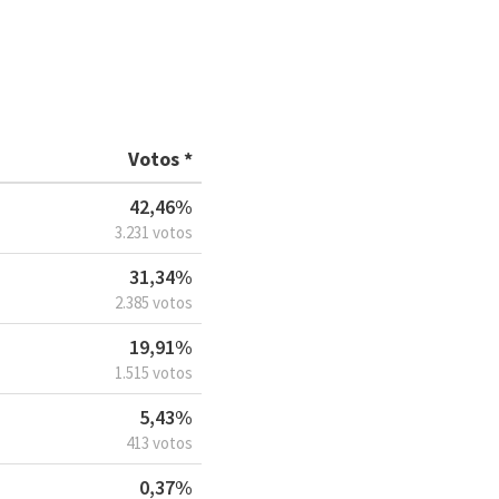
Votos *
42,46%
3.231 votos
31,34%
2.385 votos
19,91%
1.515 votos
5,43%
413 votos
0,37%