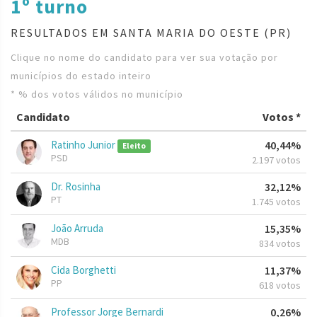
1º turno
RESULTADOS EM SANTA MARIA DO OESTE (PR)
Clique no nome do candidato para ver sua votação por
municípios do estado inteiro
* % dos votos válidos no município
Candidato
Votos *
Ratinho Junior
40,44%
Eleito
PSD
2.197 votos
Dr. Rosinha
32,12%
PT
1.745 votos
João Arruda
15,35%
MDB
834 votos
Cida Borghetti
11,37%
PP
618 votos
Professor Jorge Bernardi
0,26%