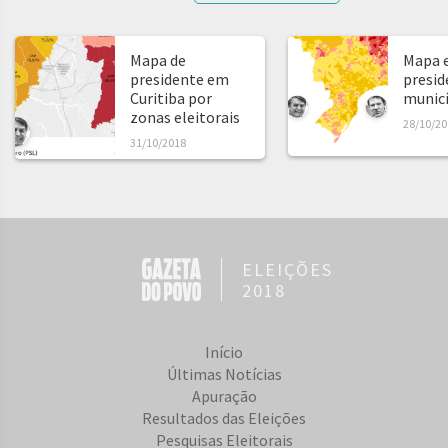
Mapa de
Mapa e
presidente em
presid
Curitiba por
municíp
zonas eleitorais
28/10/20
31/10/2018
ELEIÇÕES
2018
Início
Últimas Notícias
Apuração
Resultados das Eleições
Pesquisas Eleitorais