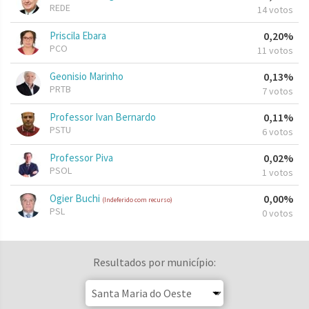
REDE
14 votos
Priscila Ebara
0,20%
PCO
11 votos
Geonisio Marinho
0,13%
PRTB
7 votos
Professor Ivan Bernardo
0,11%
PSTU
6 votos
Professor Piva
0,02%
PSOL
1 votos
Ogier Buchi
0,00%
(Indeferido com recurso)
PSL
0 votos
Resultados por município: