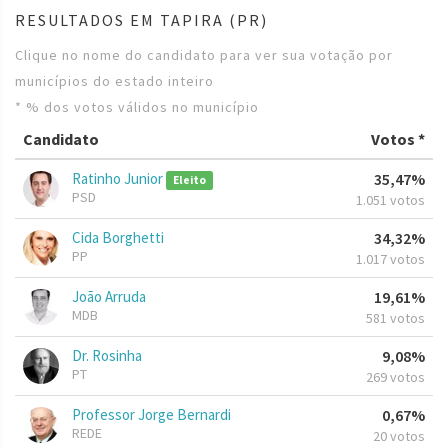
RESULTADOS EM TAPIRA (PR)
Clique no nome do candidato para ver sua votação por
municípios do estado inteiro
* % dos votos válidos no município
Candidato
Votos *
Ratinho Junior
35,47%
Eleito
PSD
1.051 votos
Cida Borghetti
34,32%
PP
1.017 votos
João Arruda
19,61%
MDB
581 votos
Dr. Rosinha
9,08%
PT
269 votos
Professor Jorge Bernardi
0,67%
REDE
20 votos