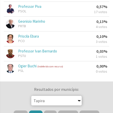
Professor Piva
0,57%
PSOL
17 votos
Geonisio Marinho
0,13%
PRTB
4 votos
Priscila Ebara
0,10%
PCO
3 votos
Professor Ivan Bernardo
0,03%
PSTU
1 votos
Ogier Buchi
0,00%
(Indeferido com recurso)
PSL
0 votos
Resultados por município: