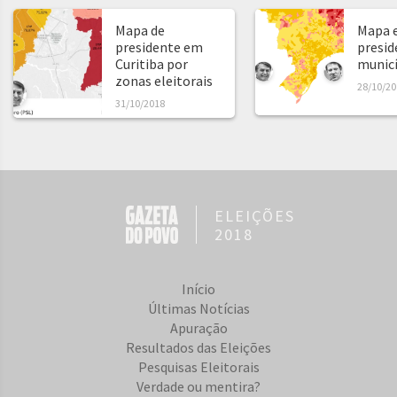
Mapa de
Mapa e
presidente em
presid
Curitiba por
municíp
zonas eleitorais
28/10/20
31/10/2018
ELEIÇÕES
2018
Início
Últimas Notícias
Apuração
Resultados das Eleições
Pesquisas Eleitorais
Verdade ou mentira?