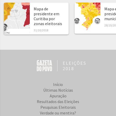
Mapa de
Mapa e
presidente em
presid
Curitiba por
municíp
zonas eleitorais
28/10/20
31/10/2018
ELEIÇÕES
2018
Início
Últimas Notícias
Apuração
Resultados das Eleições
Pesquisas Eleitorais
Verdade ou mentira?