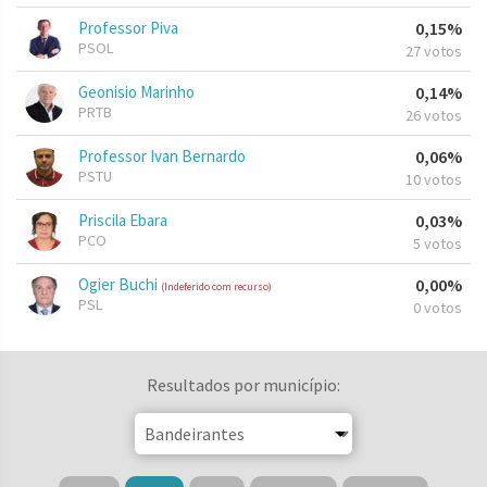
Professor Piva
0,15%
PSOL
27 votos
Geonisio Marinho
0,14%
PRTB
26 votos
Professor Ivan Bernardo
0,06%
PSTU
10 votos
Priscila Ebara
0,03%
PCO
5 votos
Ogier Buchi
0,00%
(Indeferido com recurso)
PSL
0 votos
Resultados por município: