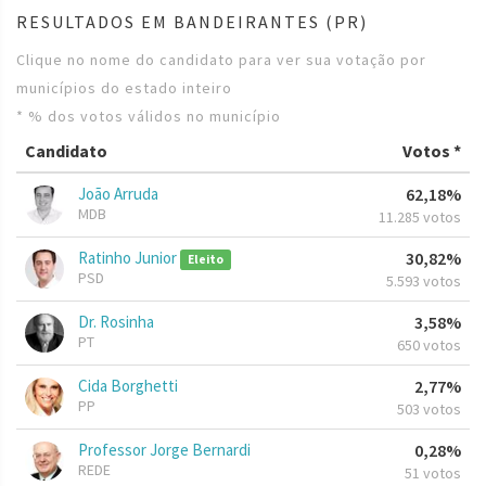
RESULTADOS EM BANDEIRANTES (PR)
Clique no nome do candidato para ver sua votação por
municípios do estado inteiro
* % dos votos válidos no município
Candidato
Votos *
João Arruda
62,18%
MDB
11.285 votos
Ratinho Junior
30,82%
Eleito
PSD
5.593 votos
Dr. Rosinha
3,58%
PT
650 votos
Cida Borghetti
2,77%
PP
503 votos
Professor Jorge Bernardi
0,28%
REDE
51 votos