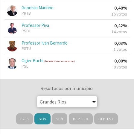
Geonisio Marinho
0,48%
PRTB
16 votos
Professor Piva
0,42%
PSOL
14 votos
Professor Ivan Bernardo
0,03%
PSTU
1 votos
Ogier Buchi
0,00%
(Indeferido com recurso)
PSL
0 votos
Resultados por município:
PRES
GOV
SEN
DEP. FED
DEP. EST