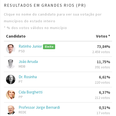
RESULTADOS EM GRANDES RIOS (PR)
Clique no nome do candidato para ver sua votação por
municípios do estado inteiro
* % dos votos válidos no município
Candidato
Votos *
Ratinho Junior
73,84%
Eleito
PSD
2.458 votos
João Arruda
11,75%
MDB
391 votos
Dr. Rosinha
6,61%
PT
220 votos
Cida Borghetti
6,37%
PP
212 votos
Professor Jorge Bernardi
0,51%
REDE
17 votos