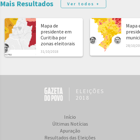
Mais Resultados
Ver todos +
Mapa de
Mapa e
presidente em
presid
Curitiba por
municíp
zonas eleitorais
28/10/20
31/10/2018
ELEIÇÕES
2018
Início
Últimas Notícias
Apuração
Resultados das Eleições