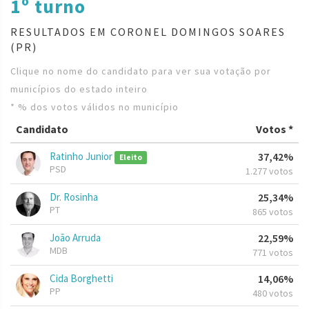
1º turno
RESULTADOS EM CORONEL DOMINGOS SOARES
(PR)
Clique no nome do candidato para ver sua votação por
municípios do estado inteiro
* % dos votos válidos no município
Candidato
Votos *
Ratinho Junior
37,42%
Eleito
PSD
1.277 votos
Dr. Rosinha
25,34%
PT
865 votos
João Arruda
22,59%
MDB
771 votos
Cida Borghetti
14,06%
PP
480 votos