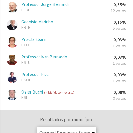
Professor Jorge Bernardi
0,35%
REDE
12 votos
Geonisio Marinho
0,15%
PRTB
5 votos
Priscila Ebara
0,03%
PCO
1 votos
Professor Ivan Bernardo
0,03%
PSTU
1 votos
Professor Piva
0,03%
PSOL
1 votos
Ogier Buchi
0,00%
(Indeferido com recurso)
PSL
0 votos
Resultados por município: