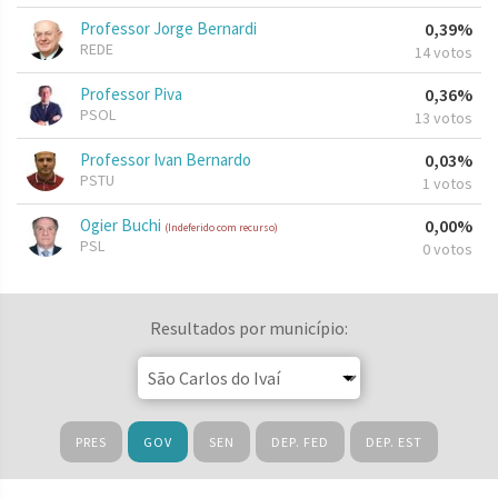
Professor Jorge Bernardi
0,39%
REDE
14 votos
Professor Piva
0,36%
PSOL
13 votos
Professor Ivan Bernardo
0,03%
PSTU
1 votos
Ogier Buchi
0,00%
(Indeferido com recurso)
PSL
0 votos
Resultados por município:
PRES
GOV
SEN
DEP. FED
DEP. EST