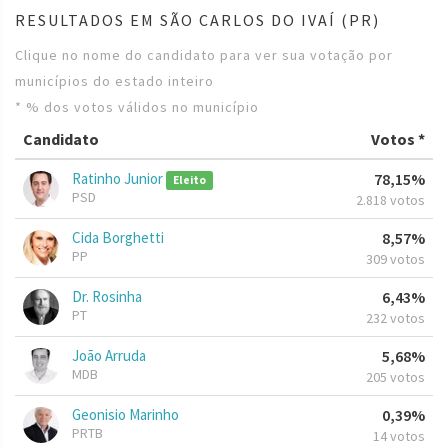
RESULTADOS EM SÃO CARLOS DO IVAÍ (PR)
Clique no nome do candidato para ver sua votação por
municípios do estado inteiro
* % dos votos válidos no município
Candidato
Votos *
Ratinho Junior
78,15%
Eleito
PSD
2.818 votos
Cida Borghetti
8,57%
PP
309 votos
Dr. Rosinha
6,43%
PT
232 votos
João Arruda
5,68%
MDB
205 votos
Geonisio Marinho
0,39%
PRTB
14 votos