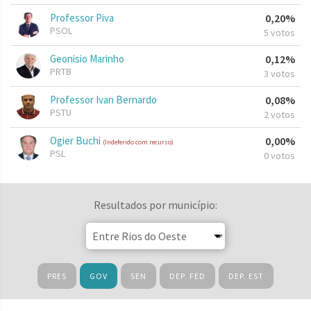
Professor Piva
0,20%
PSOL
5 votos
Geonisio Marinho
0,12%
PRTB
3 votos
Professor Ivan Bernardo
0,08%
PSTU
2 votos
Ogier Buchi
0,00%
(Indeferido com recurso)
PSL
0 votos
Resultados por município:
PRES
GOV
SEN
DEP. FED
DEP. EST