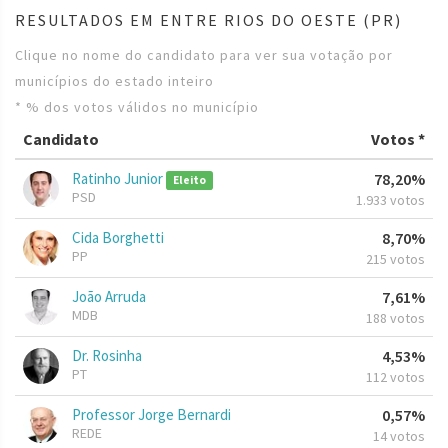
RESULTADOS EM ENTRE RIOS DO OESTE (PR)
Clique no nome do candidato para ver sua votação por
municípios do estado inteiro
* % dos votos válidos no município
Candidato
Votos *
Ratinho Junior
78,20%
Eleito
PSD
1.933 votos
Cida Borghetti
8,70%
PP
215 votos
João Arruda
7,61%
MDB
188 votos
Dr. Rosinha
4,53%
PT
112 votos
Professor Jorge Bernardi
0,57%
REDE
14 votos