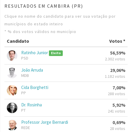
RESULTADOS EM CAMBIRA (PR)
Clique no nome do candidato para ver sua votação por
municípios do estado inteiro
* % dos votos válidos no município
Candidato
Votos *
Ratinho Junior
56,59%
Eleito
PSD
2.302 votos
João Arruda
29,06%
MDB
1.182 votos
Cida Borghetti
7,08%
PP
288 votos
Dr. Rosinha
5,92%
PT
241 votos
Professor Jorge Bernardi
0,69%
REDE
28 votos