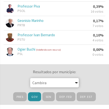
Professor Piva
0,39%
PSOL
16 votos
Geonisio Marinho
0,17%
PRTB
7 votos
Professor Ivan Bernardo
0,10%
PSTU
4 votos
Ogier Buchi
0,00%
(Indeferido com recurso)
PSL
0 votos
Resultados por município:
PRES
GOV
SEN
DEP. FED
DEP. EST