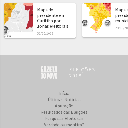
Mapa de
Mapa e
presidente em
presid
Curitiba por
municíp
zonas eleitorais
28/10/20
31/10/2018
ELEIÇÕES
2018
Início
Últimas Notícias
Apuração
Resultados das Eleições
Pesquisas Eleitorais
Verdade ou mentira?