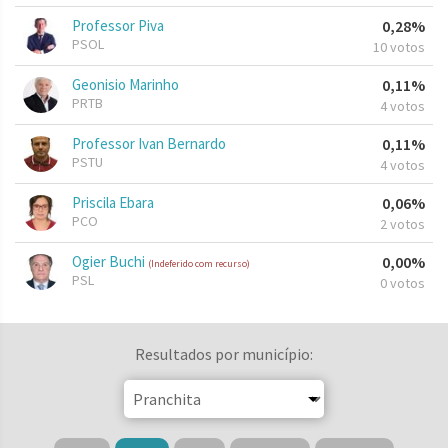
Professor Piva
0,28%
PSOL
10 votos
Geonisio Marinho
0,11%
PRTB
4 votos
Professor Ivan Bernardo
0,11%
PSTU
4 votos
Priscila Ebara
0,06%
PCO
2 votos
Ogier Buchi
0,00%
(Indeferido com recurso)
PSL
0 votos
Resultados por município: