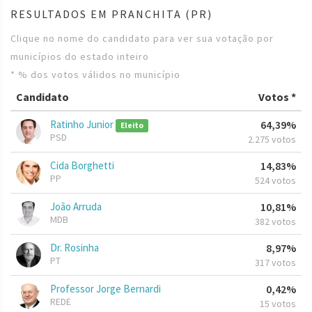
RESULTADOS EM PRANCHITA (PR)
Clique no nome do candidato para ver sua votação por
municípios do estado inteiro
* % dos votos válidos no município
Candidato
Votos *
Ratinho Junior
64,39%
Eleito
PSD
2.275 votos
Cida Borghetti
14,83%
PP
524 votos
João Arruda
10,81%
MDB
382 votos
Dr. Rosinha
8,97%
PT
317 votos
Professor Jorge Bernardi
0,42%
REDE
15 votos