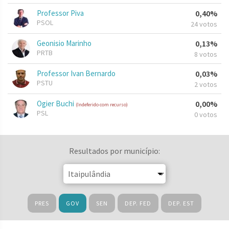
Professor Piva
0,40%
PSOL
24 votos
Geonisio Marinho
0,13%
PRTB
8 votos
Professor Ivan Bernardo
0,03%
PSTU
2 votos
Ogier Buchi
0,00%
(Indeferido com recurso)
PSL
0 votos
Resultados por município:
PRES
GOV
SEN
DEP. FED
DEP. EST