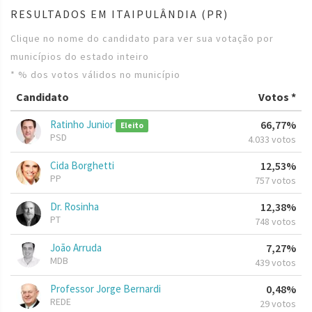
RESULTADOS EM ITAIPULÂNDIA (PR)
Clique no nome do candidato para ver sua votação por
municípios do estado inteiro
* % dos votos válidos no município
Candidato
Votos *
Ratinho Junior
66,77%
Eleito
PSD
4.033 votos
Cida Borghetti
12,53%
PP
757 votos
Dr. Rosinha
12,38%
PT
748 votos
João Arruda
7,27%
MDB
439 votos
Professor Jorge Bernardi
0,48%
REDE
29 votos