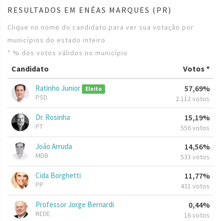
RESULTADOS EM ENÉAS MARQUES (PR)
Clique no nome do candidato para ver sua votação por
municípios do estado inteiro
* % dos votos válidos no município
Candidato
Votos *
Ratinho Junior
57,69%
Eleito
PSD
2.112 votos
Dr. Rosinha
15,19%
PT
556 votos
João Arruda
14,56%
MDB
533 votos
Cida Borghetti
11,77%
PP
431 votos
Professor Jorge Bernardi
0,44%
REDE
16 votos