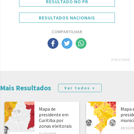
RESULTADO NO PR
RESULTADOS NACIONAIS
COMPARTILHAR
PUBLICIDADE
Mais Resultados
Ver todos +
Mapa de
Mapa e
presidente em
presid
Curitiba por
municíp
zonas eleitorais
28/10/20
31/10/2018