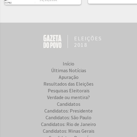
ELEIÇÕES
2018
Início
Últimas Notícias
Apuração
Resultados das Eleições
Pesquisas Eleitorais
Verdade ou mentira?
Candidatos
Candidatos: Presidente
Candidatos: São Paulo
Candidatos: Rio de Janeiro
Candidatos: Minas Gerais