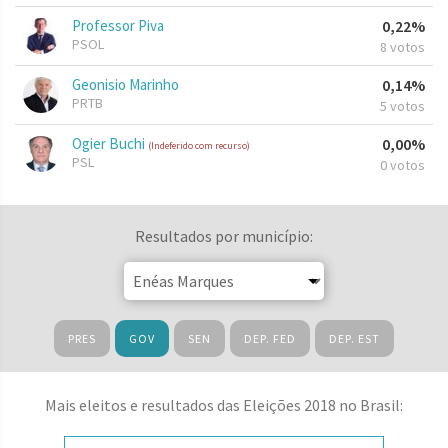
Professor Piva
0,22%
PSOL
8 votos
Geonisio Marinho
0,14%
PRTB
5 votos
Ogier Buchi
0,00%
(Indeferido com recurso)
PSL
0 votos
Resultados por município:
PRES
GOV
SEN
DEP. FED
DEP. EST
Mais eleitos e resultados das Eleições 2018 no Brasil: