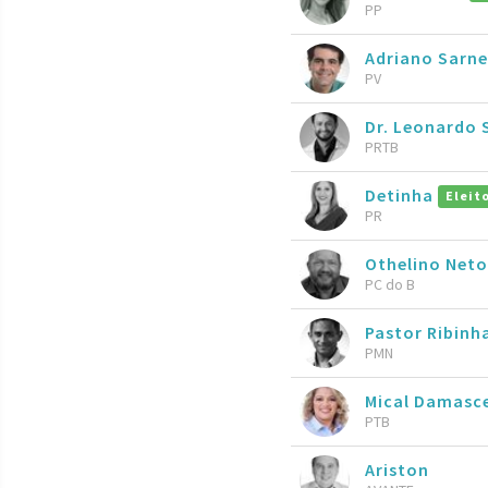
PP
Adriano Sarn
PV
Dr. Leonardo
PRTB
Detinha
Eleit
PR
Othelino Net
PC do B
Pastor Ribinh
PMN
Mical Damas
PTB
Ariston