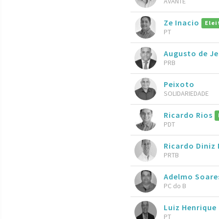
AVANTE
Ze Inacio
Elei
PT
Augusto de Je
PRB
Peixoto
SOLIDARIEDADE
Ricardo Rios
PDT
Ricardo Diniz
PRTB
Adelmo Soar
PC do B
Luiz Henrique 
PT