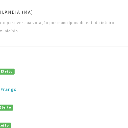
ILÂNDIA (MA)
to para ver sua votação por municípios do estado inteiro
município
Eleito
 Frango
Eleito
leito