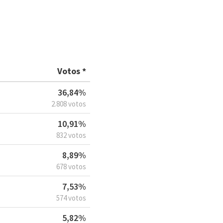
Votos *
36,84%
2.808 votos
10,91%
832 votos
8,89%
678 votos
7,53%
574 votos
5,82%