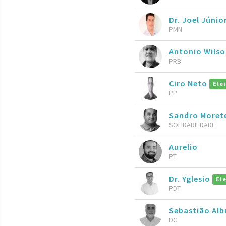
Dr. Joel Júnio
PMN
Antonio Wils
PRB
Ciro Neto
Ele
PP
Sandro Moret
SOLIDARIEDADE
Aurelio
PT
Dr. Yglesio
El
PDT
Sebastião Al
DC