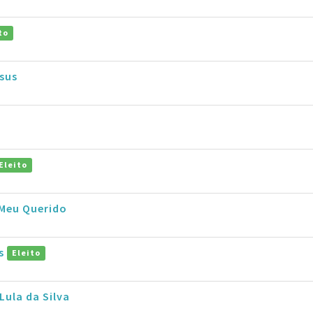
to
sus
Eleito
 Meu Querido
es
Eleito
Lula da Silva