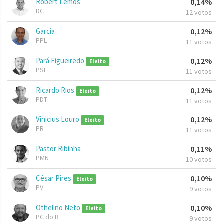
Robert Lemos
0,14%
DC
12 votos
Garcia
0,12%
PPL
11 votos
Pará Figueiredo
0,12%
Eleito
PSL
11 votos
Ricardo Rios
0,12%
Eleito
PDT
11 votos
Vinicius Louro
0,12%
Eleito
PR
11 votos
Pastor Ribinha
0,11%
PMN
10 votos
César Pires
0,10%
Eleito
PV
9 votos
Othelino Neto
0,10%
Eleito
PC do B
9 votos