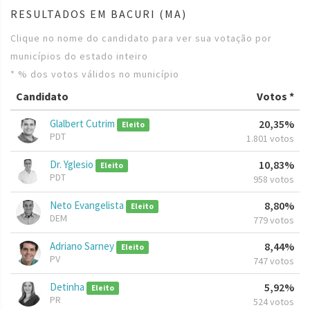
RESULTADOS EM BACURI (MA)
Clique no nome do candidato para ver sua votação por
municípios do estado inteiro
* % dos votos válidos no município
Candidato
Votos *
Glalbert Cutrim
20,35%
Eleito
PDT
1.801 votos
Dr. Yglesio
10,83%
Eleito
PDT
958 votos
Neto Evangelista
8,80%
Eleito
DEM
779 votos
Adriano Sarney
8,44%
Eleito
PV
747 votos
Detinha
5,92%
Eleito
PR
524 votos