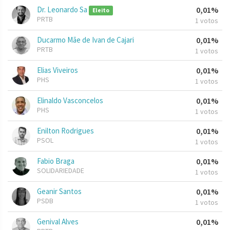
Dr. Leonardo Sa
0,01%
Eleito
PRTB
1 votos
Ducarmo Mãe de Ivan de Cajari
0,01%
PRTB
1 votos
Elias Viveiros
0,01%
PHS
1 votos
Elinaldo Vasconcelos
0,01%
PHS
1 votos
Enilton Rodrigues
0,01%
PSOL
1 votos
Fabio Braga
0,01%
SOLIDARIEDADE
1 votos
Geanir Santos
0,01%
PSDB
1 votos
Genival Alves
0,01%