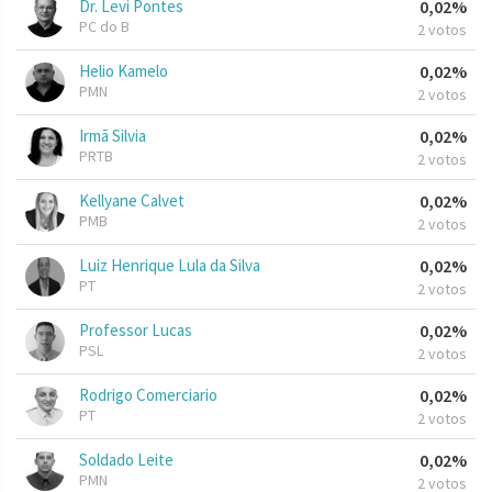
Dr. Levi Pontes
0,02%
PC do B
2 votos
Helio Kamelo
0,02%
PMN
2 votos
Irmã Silvia
0,02%
PRTB
2 votos
Kellyane Calvet
0,02%
PMB
2 votos
Luiz Henrique Lula da Silva
0,02%
PT
2 votos
Professor Lucas
0,02%
PSL
2 votos
Rodrigo Comerciario
0,02%
PT
2 votos
Soldado Leite
0,02%
PMN
2 votos