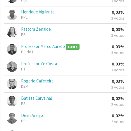
PDT
3 votos
Henrique Vigilante
0,03%
PPL
3 votos
Pastora Zenaide
0,03%
PSL
3 votos
Professor Marco Aurélio
0,03%
Eleito
PC do B
3 votos
Professor Ze Costa
0,03%
PT
3 votos
Rogerio Cafeteira
0,03%
DEM
3 votos
Batista Carvalhal
0,02%
PSL
2 votos
Dean Araújo
0,02%
PPL
2 votos