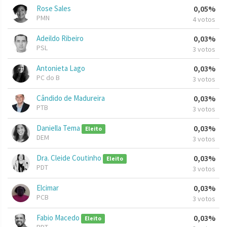
Rose Sales
0,05%
PMN
4 votos
Adeildo Ribeiro
0,03%
PSL
3 votos
Antonieta Lago
0,03%
PC do B
3 votos
Cândido de Madureira
0,03%
PTB
3 votos
Daniella Tema
0,03%
Eleito
DEM
3 votos
Dra. Cleide Coutinho
0,03%
Eleito
PDT
3 votos
Elcimar
0,03%
PCB
3 votos
Fabio Macedo
0,03%
Eleito