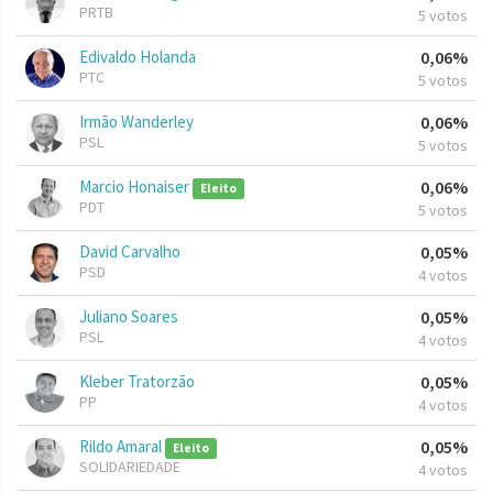
PRTB
5 votos
Edivaldo Holanda
0,06%
PTC
5 votos
Irmão Wanderley
0,06%
PSL
5 votos
Marcio Honaiser
0,06%
Eleito
PDT
5 votos
David Carvalho
0,05%
PSD
4 votos
Juliano Soares
0,05%
PSL
4 votos
Kleber Tratorzão
0,05%
PP
4 votos
Rildo Amaral
0,05%
Eleito
SOLIDARIEDADE
4 votos