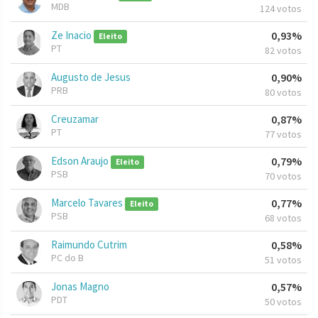
MDB
124 votos
Ze Inacio
0,93%
Eleito
PT
82 votos
Augusto de Jesus
0,90%
PRB
80 votos
Creuzamar
0,87%
PT
77 votos
Edson Araujo
0,79%
Eleito
PSB
70 votos
Marcelo Tavares
0,77%
Eleito
PSB
68 votos
Raimundo Cutrim
0,58%
PC do B
51 votos
Jonas Magno
0,57%
PDT
50 votos