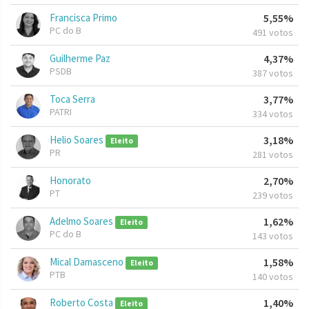
Francisca Primo
5,55%
PC do B
491 votos
Guilherme Paz
4,37%
PSDB
387 votos
Toca Serra
3,77%
PATRI
334 votos
Helio Soares
3,18%
Eleito
PR
281 votos
Honorato
2,70%
PT
239 votos
Adelmo Soares
1,62%
Eleito
PC do B
143 votos
Mical Damasceno
1,58%
Eleito
PTB
140 votos
Roberto Costa
1,40%
Eleito