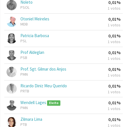
Noleto
0,01%
PSOL
1 votos
Otoniel Meireles
0,01%
MDB
1 votos
Patricia Barbosa
0,01%
PSL
1 votos
Prof Aldeglan
0,01%
PSB
1 votos
Prof. Sgt. Gilmar dos Anjos
0,01%
PMN
1 votos
Ricardo Diniz Meu Querido
0,01%
PRTB
1 votos
Wendell Lages
0,01%
Eleito
PMN
1 votos
Zilmara Lima
0,01%
PTB
1 votos