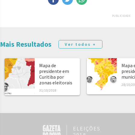
PUBLICIDADE
Mais Resultados
Ver todos +
Mapa de
Mapa e
presidente em
presid
Curitiba por
municíp
zonas eleitorais
28/10/20
31/10/2018
ELEIÇÕES
2018