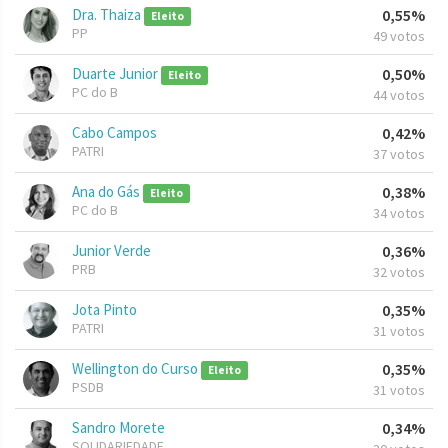
Dra. Thaiza
0,55%
Eleito
PP
49 votos
Duarte Junior
0,50%
Eleito
PC do B
44 votos
Cabo Campos
0,42%
PATRI
37 votos
Ana do Gás
0,38%
Eleito
PC do B
34 votos
Junior Verde
0,36%
PRB
32 votos
Jota Pinto
0,35%
PATRI
31 votos
Wellington do Curso
0,35%
Eleito
PSDB
31 votos
Sandro Morete
0,34%
SOLIDARIEDADE