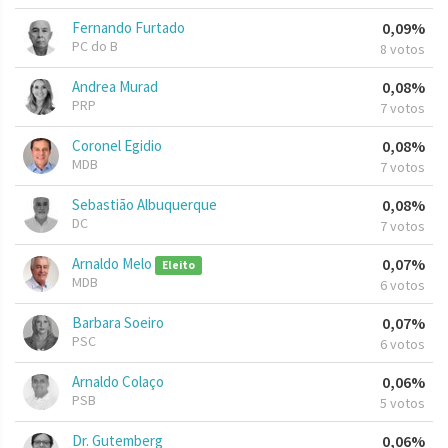
Fernando Furtado
0,09%
PC do B
8 votos
Andrea Murad
0,08%
PRP
7 votos
Coronel Egidio
0,08%
MDB
7 votos
Sebastião Albuquerque
0,08%
DC
7 votos
Arnaldo Melo
0,07%
Eleito
MDB
6 votos
Barbara Soeiro
0,07%
PSC
6 votos
Arnaldo Colaço
0,06%
PSB
5 votos
Dr. Gutemberg
0,06%