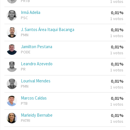
PRTB
1 votos
Irmã Adelia
0,01%
PSC
1 votos
J. Santos Área Itaqui Bacanga
0,01%
PMN
1 votos
Jamilton Pestana
0,01%
PODE
1 votos
Leandro Azevedo
0,01%
PR
1 votos
Lourival Mendes
0,01%
PMN
1 votos
Marcos Caldas
0,01%
PTB
1 votos
Marleidy Bernabe
0,01%
PATRI
1 votos