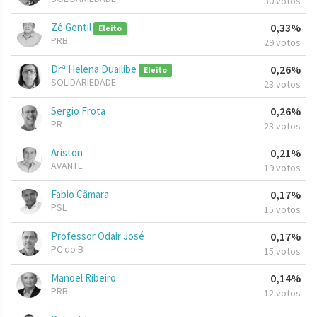
30 votos
Zé Gentil
0,33%
Eleito
PRB
29 votos
Drª Helena Duailibe
0,26%
Eleito
SOLIDARIEDADE
23 votos
Sergio Frota
0,26%
PR
23 votos
Ariston
0,21%
AVANTE
19 votos
Fabio Câmara
0,17%
PSL
15 votos
Professor Odair José
0,17%
PC do B
15 votos
Manoel Ribeiro
0,14%
PRB
12 votos