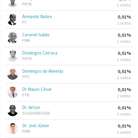
PRTB
1 votos
Armando Nobre
0,01%
PT
1 votos
Coronel Ivaldo
0,01%
PMN
1 votos
Domingos Catraca
0,01%
PRTB
1 votos
Domingos de Almeida
0,01%
PPS
1 votos
Dr Mauro César
0,01%
PTB
1 votos
Dr. Airton
0,01%
SOLIDARIEDADE
1 votos
Dr. Joel Júnior
0,01%
PMN
1 votos