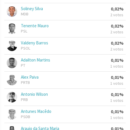
Soliney Silva
0,02%
MDB
2 votos
Tenente Mauro
0,02%
PSL
2 votos
Valdeny Barros
0,02%
PSOL
2 votos
Adailton Martins
0,01%
PT
1 votos
Alex Paiva
0,01%
PRTB
1 votos
Antonio Wilson
0,01%
PRB
1 votos
Antunes Macêdo
0,01%
PSDB
1 votos
Araujo da Santa Maria
0,01%