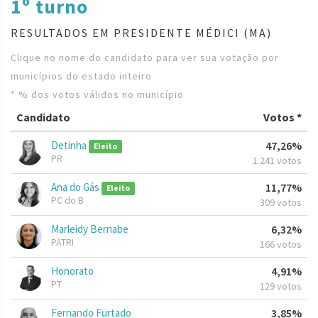
1º turno
RESULTADOS EM PRESIDENTE MÉDICI (MA)
Clique no nome do candidato para ver sua votação por
municípios do estado inteiro
* % dos votos válidos no município
Candidato
Votos *
Detinha
47,26%
Eleito
PR
1.241 votos
Ana do Gás
11,77%
Eleito
PC do B
309 votos
Marleidy Bernabe
6,32%
PATRI
166 votos
Honorato
4,91%
PT
129 votos
Fernando Furtado
3,85%