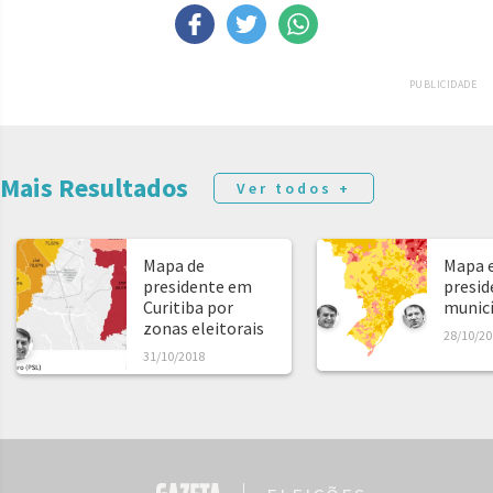
PUBLICIDADE
Mais Resultados
Ver todos +
Mapa de
Mapa e
presidente em
presid
Curitiba por
municíp
zonas eleitorais
28/10/20
31/10/2018