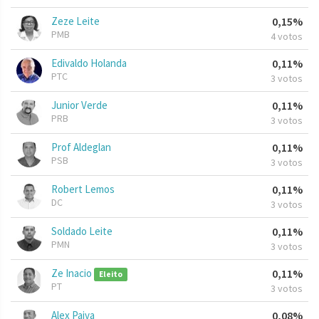
Zeze Leite
0,15%
PMB
4 votos
Edivaldo Holanda
0,11%
PTC
3 votos
Junior Verde
0,11%
PRB
3 votos
Prof Aldeglan
0,11%
PSB
3 votos
Robert Lemos
0,11%
DC
3 votos
Soldado Leite
0,11%
PMN
3 votos
Ze Inacio
0,11%
Eleito
PT
3 votos
Alex Paiva
0,08%