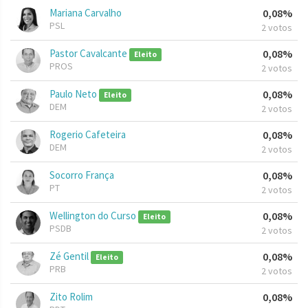
Mariana Carvalho
0,08%
PSL
2 votos
Pastor Cavalcante
0,08%
Eleito
PROS
2 votos
Paulo Neto
0,08%
Eleito
DEM
2 votos
Rogerio Cafeteira
0,08%
DEM
2 votos
Socorro França
0,08%
PT
2 votos
Wellington do Curso
0,08%
Eleito
PSDB
2 votos
Zé Gentil
0,08%
Eleito
PRB
2 votos
Zito Rolim
0,08%