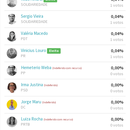
SOLIDARIEDADE
1 votos
Sergio Vieira
0,04%
SOLIDARIEDADE
1 votos
Valéria Macedo
0,04%
PDT
1 votos
Vinicius Louro
0,04%
Eleito
PR
1 votos
Hemeterio Weba
0,00%
(Indeferido com recurso)
PP
0 votos
Irma Justina
0,00%
(Indeferido)
PSD
0 votos
Jorge Maru
0,00%
(Indeferido)
DC
0 votos
Luiza Rocha
0,00%
(Indeferido com recurso)
PRTB
0 votos