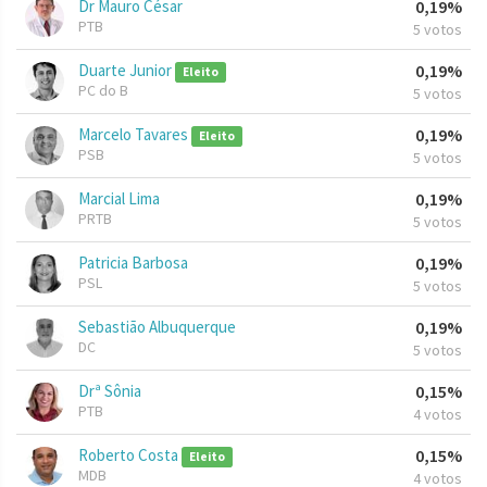
Dr Mauro César
0,19%
PTB
5 votos
Duarte Junior
0,19%
Eleito
PC do B
5 votos
Marcelo Tavares
0,19%
Eleito
PSB
5 votos
Marcial Lima
0,19%
PRTB
5 votos
Patricia Barbosa
0,19%
PSL
5 votos
Sebastião Albuquerque
0,19%
DC
5 votos
Drª Sônia
0,15%
PTB
4 votos
Roberto Costa
0,15%
Eleito
MDB
4 votos