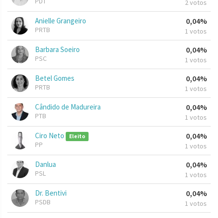
PDT
2 votos
Anielle Grangeiro
0,04%
PRTB
1 votos
Barbara Soeiro
0,04%
PSC
1 votos
Betel Gomes
0,04%
PRTB
1 votos
Cândido de Madureira
0,04%
PTB
1 votos
Ciro Neto
0,04%
Eleito
PP
1 votos
Danlua
0,04%
PSL
1 votos
Dr. Bentivi
0,04%
PSDB
1 votos