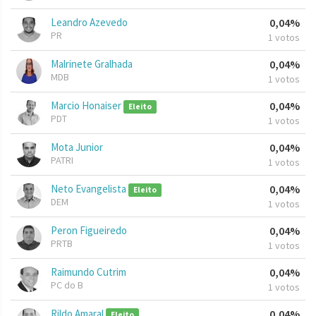
Leandro Azevedo
0,04%
PR
1 votos
Malrinete Gralhada
0,04%
MDB
1 votos
Marcio Honaiser
0,04%
Eleito
PDT
1 votos
Mota Junior
0,04%
PATRI
1 votos
Neto Evangelista
0,04%
Eleito
DEM
1 votos
Peron Figueiredo
0,04%
PRTB
1 votos
Raimundo Cutrim
0,04%
PC do B
1 votos
Rildo Amaral
0,04%
Eleito