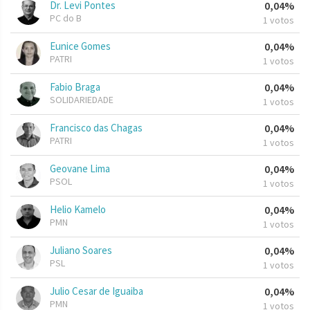
Dr. Levi Pontes
0,04%
PC do B
1 votos
Eunice Gomes
0,04%
PATRI
1 votos
Fabio Braga
0,04%
SOLIDARIEDADE
1 votos
Francisco das Chagas
0,04%
PATRI
1 votos
Geovane Lima
0,04%
PSOL
1 votos
Helio Kamelo
0,04%
PMN
1 votos
Juliano Soares
0,04%
PSL
1 votos
Julio Cesar de Iguaiba
0,04%
PMN
1 votos