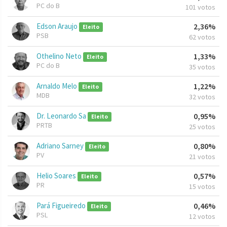
PC do B
101 votos
Edson Araujo
2,36%
Eleito
PSB
62 votos
Othelino Neto
1,33%
Eleito
PC do B
35 votos
Arnaldo Melo
1,22%
Eleito
MDB
32 votos
Dr. Leonardo Sa
0,95%
Eleito
PRTB
25 votos
Adriano Sarney
0,80%
Eleito
PV
21 votos
Helio Soares
0,57%
Eleito
PR
15 votos
Pará Figueiredo
0,46%
Eleito
PSL
12 votos