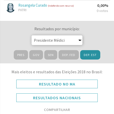
Rosangela Curado
0,00%
(Indeferido com recurso)
PATRI
0 votos
Resultados por município:
PRES
GOV
SEN
DEP. FED
DEP. EST
Mais eleitos e resultados das Eleições 2018 no Brasil:
RESULTADO NO MA
RESULTADOS NACIONAIS
COMPARTILHAR