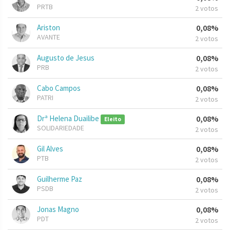
PRTB
2 votos
Ariston
0,08%
AVANTE
2 votos
Augusto de Jesus
0,08%
PRB
2 votos
Cabo Campos
0,08%
PATRI
2 votos
Drª Helena Duailibe
0,08%
Eleito
SOLIDARIEDADE
2 votos
Gil Alves
0,08%
PTB
2 votos
Guilherme Paz
0,08%
PSDB
2 votos
Jonas Magno
0,08%
PDT
2 votos