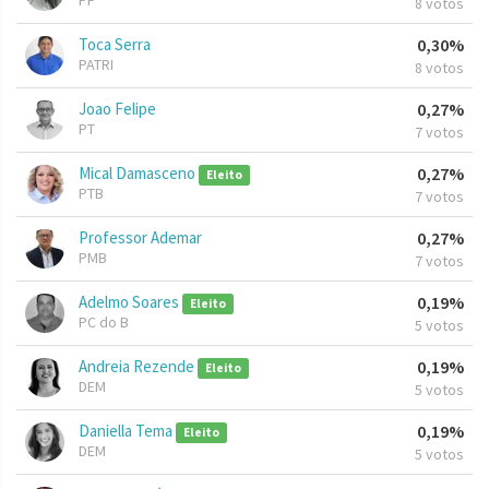
PP
8 votos
Toca Serra
0,30%
PATRI
8 votos
Joao Felipe
0,27%
PT
7 votos
Mical Damasceno
0,27%
Eleito
PTB
7 votos
Professor Ademar
0,27%
PMB
7 votos
Adelmo Soares
0,19%
Eleito
PC do B
5 votos
Andreia Rezende
0,19%
Eleito
DEM
5 votos
Daniella Tema
0,19%
Eleito
DEM
5 votos