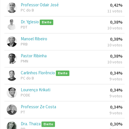
Professor Odair José
0,42%
PC do B
11 votos
Dr. Yglesio
0,38%
Eleito
PDT
10 votos
Manoel Ribeiro
0,38%
PRB
10 votos
Pastor Ribinha
0,38%
PMN
10 votos
Carlinhos Florêncio
0,34%
Eleito
PC do B
9 votos
Lourenço Krikati
0,34%
PODE
9 votos
Professor Ze Costa
0,34%
PT
9 votos
Dra. Thaiza
0,30%
Eleito