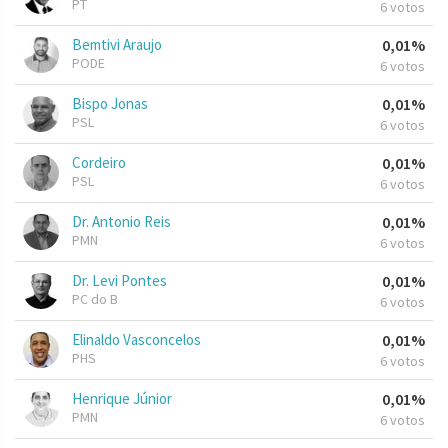
PT
6 votos
Bemtivi Araujo
0,01%
PODE
6 votos
Bispo Jonas
0,01%
PSL
6 votos
Cordeiro
0,01%
PSL
6 votos
Dr. Antonio Reis
0,01%
PMN
6 votos
Dr. Levi Pontes
0,01%
PC do B
6 votos
Elinaldo Vasconcelos
0,01%
PHS
6 votos
Henrique Júnior
0,01%
PMN
6 votos