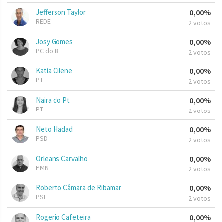
Jefferson Taylor
0,00%
REDE
2 votos
Josy Gomes
0,00%
PC do B
2 votos
Katia Cilene
0,00%
PT
2 votos
Naira do Pt
0,00%
PT
2 votos
Neto Hadad
0,00%
PSD
2 votos
Orleans Carvalho
0,00%
PMN
2 votos
Roberto Câmara de Ribamar
0,00%
PSL
2 votos
Rogerio Cafeteira
0,00%