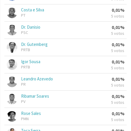
Costa e Silva
0,01%
PT
5 votos
Dr. Danisio
0,01%
PSC
5 votos
Dr. Gutemberg
0,01%
PRTB
5 votos
Igor Sousa
0,01%
PRTB
5 votos
Leandro Azevedo
0,01%
PR
5 votos
Ribamar Soares
0,01%
PV
5 votos
Rose Sales
0,01%
PMN
5 votos
Toca Serra
0,01%