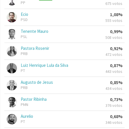
PP
675 votos
Ecio
1,08%
PSD
555 votos
Tenente Mauro
0,99%
PSL
508 votos
Pastora Rosenir
0,92%
PRB
472 votos
Luiz Henrique Lula da Silva
0,87%
PT
443 votos
Augusto de Jesus
0,85%
PRB
434 votos
Pastor Ribinha
0,73%
PMN
376 votos
Aurelio
0,68%
PT
346 votos