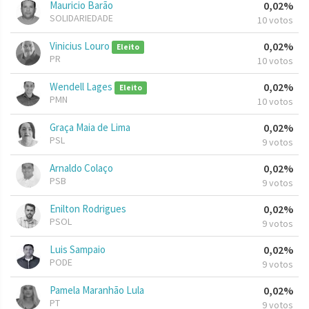
Mauricio Barão
0,02%
SOLIDARIEDADE
10 votos
Vinicius Louro
0,02%
Eleito
PR
10 votos
Wendell Lages
0,02%
Eleito
PMN
10 votos
Graça Maia de Lima
0,02%
PSL
9 votos
Arnaldo Colaço
0,02%
PSB
9 votos
Enilton Rodrigues
0,02%
PSOL
9 votos
Luis Sampaio
0,02%
PODE
9 votos
Pamela Maranhão Lula
0,02%
PT
9 votos