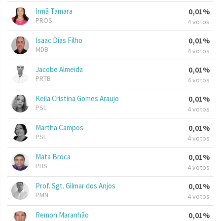
Irmã Tamara
0,01%
PROS
4 votos
Isaac Dias Filho
0,01%
MDB
4 votos
Jacobe Almeida
0,01%
PRTB
4 votos
Keila Cristina Gomes Araujo
0,01%
PSL
4 votos
Martha Campos
0,01%
PSL
4 votos
Mata Broca
0,01%
PHS
4 votos
Prof. Sgt. Gilmar dos Anjos
0,01%
PMN
4 votos
Remon Maranhão
0,01%