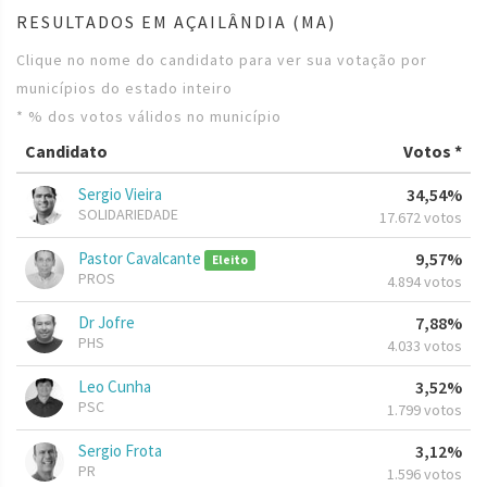
RESULTADOS EM AÇAILÂNDIA (MA)
Clique no nome do candidato para ver sua votação por
municípios do estado inteiro
* % dos votos válidos no município
Candidato
Votos *
Sergio Vieira
34,54%
SOLIDARIEDADE
17.672 votos
Pastor Cavalcante
9,57%
Eleito
PROS
4.894 votos
Dr Jofre
7,88%
PHS
4.033 votos
Leo Cunha
3,52%
PSC
1.799 votos
Sergio Frota
3,12%
PR
1.596 votos