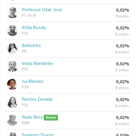
Professor Odair José
0,02%
PC do B
9 votos
Attila Riccely
0,02%
PSL
8 votos
Belezinha
0,02%
PR
8 votos
Irmão Wanderley
0,02%
PSL
8 votos
Isa Mendes
0,02%
PSD
8 votos
Pastora Zenaide
0,02%
PSL
8 votos
Paulo Neto
0,02%
Eleito
DEM
8 votos
Sargento Duarte
0,02%