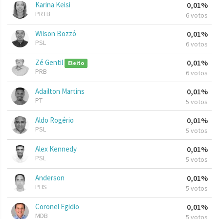
Karina Keisi
0,01%
PRTB
6 votos
Wilson Bozzó
0,01%
PSL
6 votos
Zé Gentil
0,01%
Eleito
PRB
6 votos
Adailton Martins
0,01%
PT
5 votos
Aldo Rogério
0,01%
PSL
5 votos
Alex Kennedy
0,01%
PSL
5 votos
Anderson
0,01%
PHS
5 votos
Coronel Egidio
0,01%
MDB
5 votos