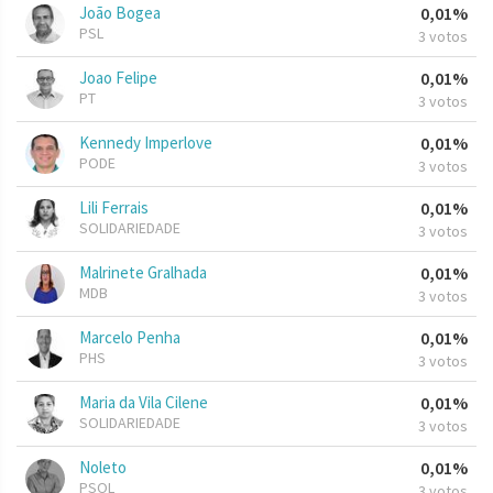
João Bogea
0,01%
PSL
3 votos
Joao Felipe
0,01%
PT
3 votos
Kennedy Imperlove
0,01%
PODE
3 votos
Lili Ferrais
0,01%
SOLIDARIEDADE
3 votos
Malrinete Gralhada
0,01%
MDB
3 votos
Marcelo Penha
0,01%
PHS
3 votos
Maria da Vila Cilene
0,01%
SOLIDARIEDADE
3 votos
Noleto
0,01%
PSOL
3 votos