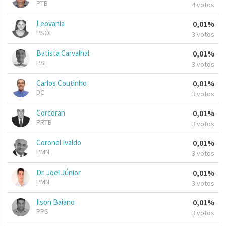
PTB
4 votos
Leovania
0,01%
PSOL
3 votos
Batista Carvalhal
0,01%
PSL
3 votos
Carlos Coutinho
0,01%
DC
3 votos
Corcoran
0,01%
PRTB
3 votos
Coronel Ivaldo
0,01%
PMN
3 votos
Dr. Joel Júnior
0,01%
PMN
3 votos
Ilson Baiano
0,01%
PPS
3 votos