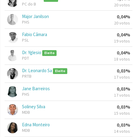
PC do B
20 votos
Major Janilson
0,04%
PHS
20 votos
Fabio Câmara
0,04%
PSL
19 votos
Dr. Yglesio
0,04%
Eleito
PDT
18 votos
Dr. Leonardo Sa
0,03%
Eleito
PRTB
17 votos
Jane Barreiros
0,03%
PHS
17 votos
Soliney Silva
0,03%
MDB
15 votos
Edna Monteiro
0,03%
MDB
14 votos