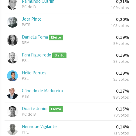
Raimundo Cutrim
0,21%
PC do B
109 votos
Jota Pinto
0,20%
PATRI
103 votos
Daniella Tema
0,19%
Eleito
DEM
99 votos
Pará Figueiredo
0,19%
Eleito
PSL
98 votos
Hélio Pontes
0,19%
PSL
95 votos
Cândido de Madureira
0,17%
PTB
89 votos
Duarte Junior
0,15%
Eleito
PC do B
79 votos
Henrique Vigilante
0,14%
PPL
71 votos