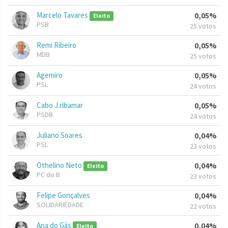
Marcelo Tavares
0,05%
Eleito
PSB
25 votos
Remi Ribeiro
0,05%
MDB
25 votos
Agemiro
0,05%
PSL
24 votos
Cabo J.ribamar
0,05%
PSDB
24 votos
Juliano Soares
0,04%
PSL
23 votos
Othelino Neto
0,04%
Eleito
PC do B
23 votos
Felipe Gonçalves
0,04%
SOLIDARIEDADE
22 votos
Ana do Gás
0,04%
Eleito