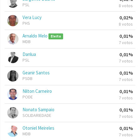
PSL
8 votos
Vera Lucy
0,02%
PHS
8 votos
Arnaldo Melo
0,01%
Eleito
MDB
7 votos
Danlua
0,01%
PSL
7 votos
Geanir Santos
0,01%
PSDB
7 votos
Nilton Carneiro
0,01%
PODE
7 votos
Nonato Sampaio
0,01%
SOLIDARIEDADE
7 votos
Otoniel Meireles
0,01%
MDB
7 votos