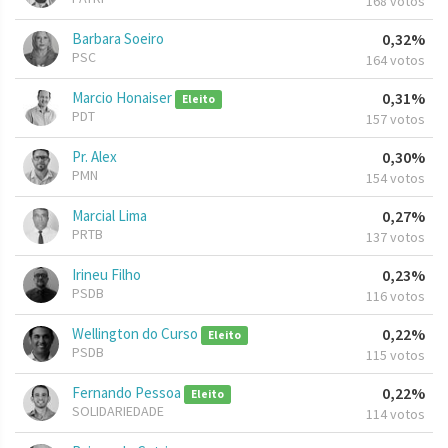
168 votos
Barbara Soeiro
0,32%
PSC
164 votos
Marcio Honaiser
0,31%
Eleito
PDT
157 votos
Pr. Alex
0,30%
PMN
154 votos
Marcial Lima
0,27%
PRTB
137 votos
Irineu Filho
0,23%
PSDB
116 votos
Wellington do Curso
0,22%
Eleito
PSDB
115 votos
Fernando Pessoa
0,22%
Eleito
SOLIDARIEDADE
114 votos