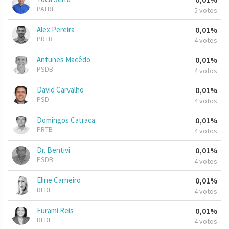
PATRI
5 votos
Alex Pereira
0,01%
PRTB
4 votos
Antunes Macêdo
0,01%
PSDB
4 votos
David Carvalho
0,01%
PSD
4 votos
Domingos Catraca
0,01%
PRTB
4 votos
Dr. Bentivi
0,01%
PSDB
4 votos
Eline Carneiro
0,01%
REDE
4 votos
Eurami Reis
0,01%
REDE
4 votos