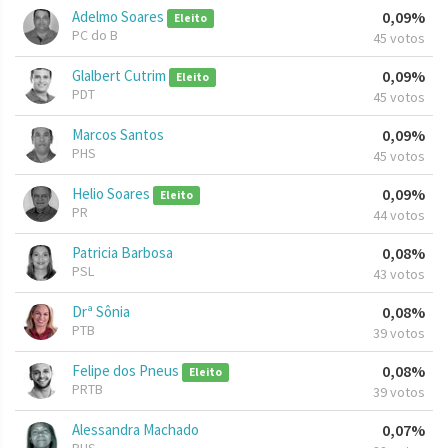
Adelmo Soares
0,09%
Eleito
PC do B
45 votos
Glalbert Cutrim
0,09%
Eleito
PDT
45 votos
Marcos Santos
0,09%
PHS
45 votos
Helio Soares
0,09%
Eleito
PR
44 votos
Patricia Barbosa
0,08%
PSL
43 votos
Drª Sônia
0,08%
PTB
39 votos
Felipe dos Pneus
0,08%
Eleito
PRTB
39 votos
Alessandra Machado
0,07%