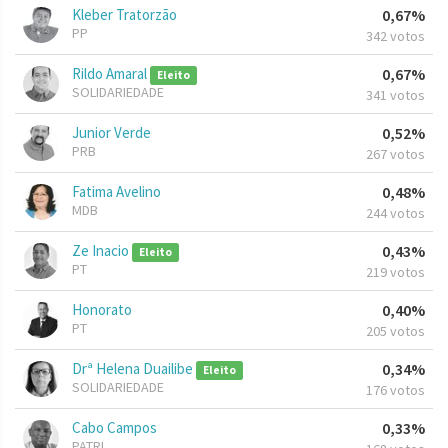
Kleber Tratorzão
0,67%
PP
342 votos
Rildo Amaral
0,67%
Eleito
SOLIDARIEDADE
341 votos
Junior Verde
0,52%
PRB
267 votos
Fatima Avelino
0,48%
MDB
244 votos
Ze Inacio
0,43%
Eleito
PT
219 votos
Honorato
0,40%
PT
205 votos
Drª Helena Duailibe
0,34%
Eleito
SOLIDARIEDADE
176 votos
Cabo Campos
0,33%
PATRI