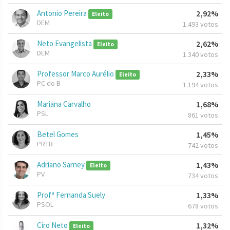
Antonio Pereira
2,92%
Eleito
DEM
1.493 votos
Neto Evangelista
2,62%
Eleito
DEM
1.340 votos
Professor Marco Aurélio
2,33%
Eleito
PC do B
1.194 votos
Mariana Carvalho
1,68%
PSL
861 votos
Betel Gomes
1,45%
PRTB
742 votos
Adriano Sarney
1,43%
Eleito
PV
734 votos
Profª Fernanda Suely
1,33%
PSOL
678 votos
Ciro Neto
1,32%
Eleito