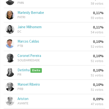
PMN
58 votos
Marleidy Bernabe
0,11%
PATRI
55 votos
Jaine Milhomem
0,11%
DC
54 votos
Marcos Caldas
0,10%
PTB
52 votos
Coronel Pereira
0,10%
SOLIDARIEDADE
51 votos
Detinha
0,10%
Eleito
PR
51 votos
Manoel Ribeiro
0,10%
PRB
51 votos
Ariston
0,09%
AVANTE
47 votos