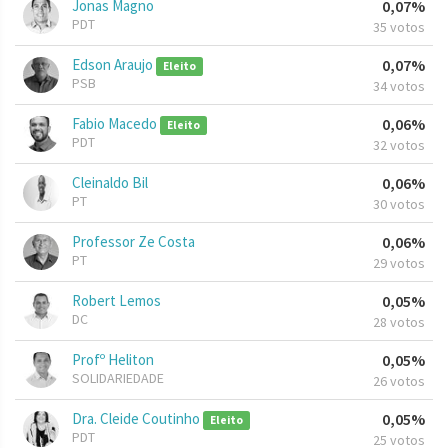
Jonas Magno
0,07%
PDT
35 votos
Edson Araujo
0,07%
Eleito
PSB
34 votos
Fabio Macedo
0,06%
Eleito
PDT
32 votos
Cleinaldo Bil
0,06%
PT
30 votos
Professor Ze Costa
0,06%
PT
29 votos
Robert Lemos
0,05%
DC
28 votos
Profº Heliton
0,05%
SOLIDARIEDADE
26 votos
Dra. Cleide Coutinho
0,05%
Eleito
PDT
25 votos