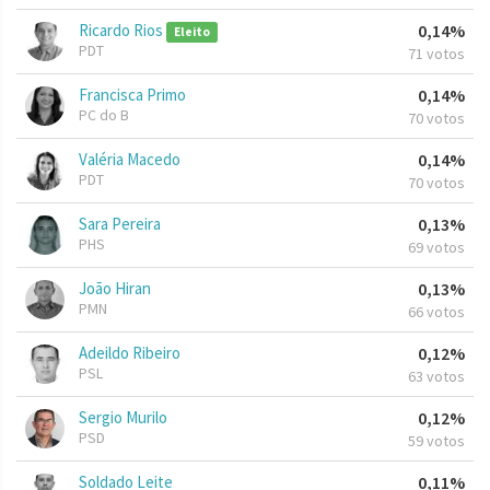
Ricardo Rios
0,14%
Eleito
PDT
71 votos
Francisca Primo
0,14%
PC do B
70 votos
Valéria Macedo
0,14%
PDT
70 votos
Sara Pereira
0,13%
PHS
69 votos
João Hiran
0,13%
PMN
66 votos
Adeildo Ribeiro
0,12%
PSL
63 votos
Sergio Murilo
0,12%
PSD
59 votos
Soldado Leite
0,11%