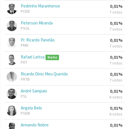
Pedrinho Maranhense
0,01%
PODE
7 votos
Peterson Miranda
0,01%
PSOL
7 votos
Pr. Ricardo Panelão
0,01%
PMN
7 votos
Rafael Leitoa
0,01%
Eleito
PDT
7 votos
Ricardo Diniz Meu Querido
0,01%
PRTB
7 votos
André Sampaio
0,01%
PSL
6 votos
Angela Belo
0,01%
PSDB
6 votos
Armando Nobre
0,01%