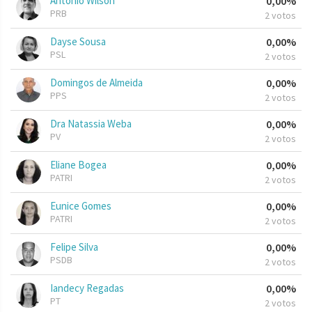
Antonio Wilson
0,00%
PRB
2 votos
Dayse Sousa
0,00%
PSL
2 votos
Domingos de Almeida
0,00%
PPS
2 votos
Dra Natassia Weba
0,00%
PV
2 votos
Eliane Bogea
0,00%
PATRI
2 votos
Eunice Gomes
0,00%
PATRI
2 votos
Felipe Silva
0,00%
PSDB
2 votos
Iandecy Regadas
0,00%
PT
2 votos