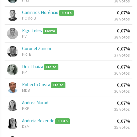
PHS
38 votos
Carlinhos Florêncio
0,07%
Eleito
PC do B
38 votos
Rigo Teles
0,07%
Eleito
PV
38 votos
Coronel Zanoni
0,07%
PRTB
37 votos
Dra. Thaiza
0,07%
Eleito
PP
36 votos
Roberto Costa
0,07%
Eleito
MDB
36 votos
Andrea Murad
0,07%
PRP
35 votos
Andreia Rezende
0,07%
Eleito
DEM
35 votos