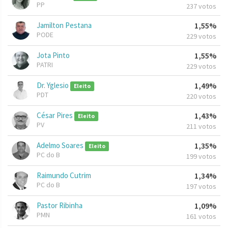
PP
237 votos
Jamilton Pestana
1,55%
PODE
229 votos
Jota Pinto
1,55%
PATRI
229 votos
Dr. Yglesio
1,49%
Eleito
PDT
220 votos
César Pires
1,43%
Eleito
PV
211 votos
Adelmo Soares
1,35%
Eleito
PC do B
199 votos
Raimundo Cutrim
1,34%
PC do B
197 votos
Pastor Ribinha
1,09%
PMN
161 votos