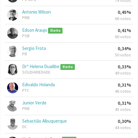
74 votos
Antonio Wilson
0,45%
PRB
66 votos
Edson Araujo
0,41%
Eleito
PSB
60 votos
Sergio Frota
0,34%
PR
50 votos
Drª Helena Duailibe
0,33%
Eleito
SOLIDARIEDADE
49 votos
Edivaldo Holanda
0,31%
PTC
46 votos
Junior Verde
0,31%
PRB
45 votos
Sebastião Albuquerque
0,30%
DC
44 votos