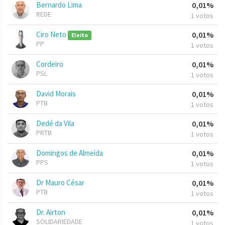
Bernardo Lima
0,01%
REDE
1 votos
Ciro Neto
0,01%
Eleito
PP
1 votos
Cordeiro
0,01%
PSL
1 votos
David Morais
0,01%
PTB
1 votos
Dedé da Vila
0,01%
PRTB
1 votos
Domingos de Almeida
0,01%
PPS
1 votos
Dr Mauro César
0,01%
PTB
1 votos
Dr. Airton
0,01%
SOLIDARIEDADE
1 votos