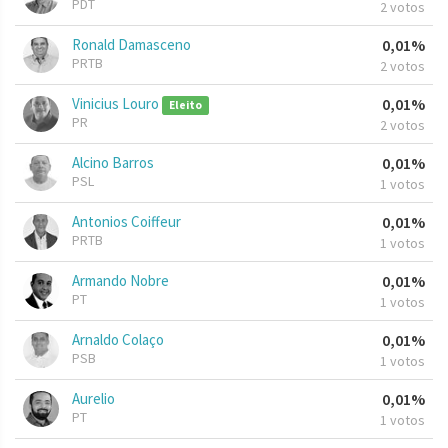
PDT
2 votos
Ronald Damasceno
0,01%
PRTB
2 votos
Vinicius Louro
0,01%
Eleito
PR
2 votos
Alcino Barros
0,01%
PSL
1 votos
Antonios Coiffeur
0,01%
PRTB
1 votos
Armando Nobre
0,01%
PT
1 votos
Arnaldo Colaço
0,01%
PSB
1 votos
Aurelio
0,01%
PT
1 votos