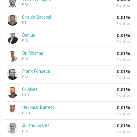
PSL
3 votos
Cris de Bacabal
0,01%
PT
2 votos
Danlua
0,01%
PSL
2 votos
Dr. Ribamar
0,01%
PSC
2 votos
Frank Fonseca
0,01%
PSL
2 votos
Gil Alves
0,01%
PTB
2 votos
Heliomar Barreto
0,01%
PSTU
2 votos
Juliano Soares
0,01%
PSL
2 votos