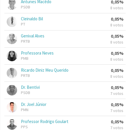
Antunes Macêdo
0,05%
PSDB
8 votos
Cleinaldo Bil
0,05%
PT
8 votos
Genival Alves
0,05%
PRTB
8 votos
Professora Neves
0,05%
PMB
8 votos
Ricardo Diniz Meu Querido
0,05%
PRTB
8 votos
Dr. Bentivi
0,05%
PSDB
7 votos
Dr. Joel Júnior
0,05%
PMN
7 votos
Professor Rodrigo Goulart
0,05%
PPS
7 votos