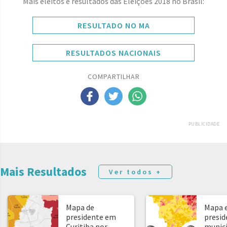
Mais eleitos e resultados das Eleições 2018 no Brasil:
RESULTADO NO MA
RESULTADOS NACIONAIS
COMPARTILHAR
PUBLICIDADE
Mais Resultados
Ver todos +
Mapa de
Mapa e
presidente em
presid
Curitiba por
municíp