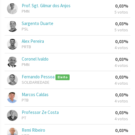
Prof. Sgt. Gilmar dos Anjos
0,03%
PMN
5 votos
Sargento Duarte
0,03%
PSL
5 votos
Alex Pereira
0,03%
PRTB
4 votos
Coronel Ivaldo
0,03%
PMN
4 votos
Fernando Pessoa
0,03%
Eleito
SOLIDARIEDADE
4 votos
Marcos Caldas
0,03%
PTB
4 votos
Professor Ze Costa
0,03%
PT
4 votos
Remi Ribeiro
0,03%