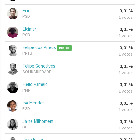
Ecio
0,01%
PSD
1 votos
Elcimar
0,01%
PCB
1 votos
Felipe dos Pneus
0,01%
Eleito
PRTB
1 votos
Felipe Gonçalves
0,01%
SOLIDARIEDADE
1 votos
Helio Kamelo
0,01%
PMN
1 votos
Isa Mendes
0,01%
PSD
1 votos
Jaine Milhomem
0,01%
DC
1 votos
Joao Felipe
0,01%