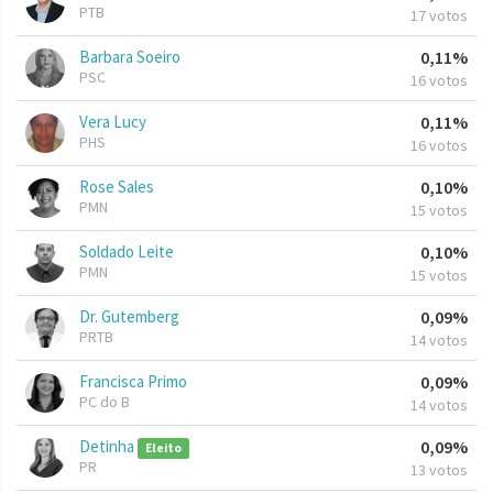
PTB
17 votos
Barbara Soeiro
0,11%
PSC
16 votos
Vera Lucy
0,11%
PHS
16 votos
Rose Sales
0,10%
PMN
15 votos
Soldado Leite
0,10%
PMN
15 votos
Dr. Gutemberg
0,09%
PRTB
14 votos
Francisca Primo
0,09%
PC do B
14 votos
Detinha
0,09%
Eleito
PR
13 votos