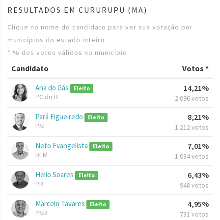
RESULTADOS EM CURURUPU (MA)
Clique no nome do candidato para ver sua votação por
municípios do estado inteiro
* % dos votos válidos no município
Candidato
Votos *
Ana do Gás
14,21%
Eleito
PC do B
2.096 votos
Pará Figueiredo
8,21%
Eleito
PSL
1.212 votos
Neto Evangelista
7,01%
Eleito
DEM
1.034 votos
Helio Soares
6,43%
Eleito
PR
948 votos
Marcelo Tavares
4,95%
Eleito
PSB
731 votos