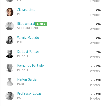
PSL
11 votos
Zilmara Lima
0,07%
PTB
11 votos
Rildo Amaral
0,07%
Eleito
SOLIDARIEDADE
10 votos
Valéria Macedo
0,07%
PDT
10 votos
Dr. Levi Pontes
0,06%
PC do B
9 votos
Fernando Furtado
0,06%
PC do B
9 votos
Marlon Garcia
0,06%
PODE
9 votos
Professor Lucas
0,06%
PSL
9 votos