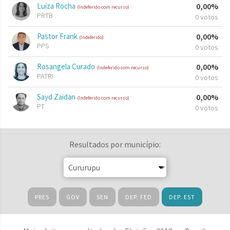
Luiza Rocha
0,00%
(Indeferido com recurso)
PRTB
0 votos
Pastor Frank
0,00%
(Indeferido)
PPS
0 votos
Rosangela Curado
0,00%
(Indeferido com recurso)
PATRI
0 votos
Sayd Zaidan
0,00%
(Indeferido com recurso)
PT
0 votos
Resultados por município:
PRES
GOV
SEN
DEP. FED
DEP. EST