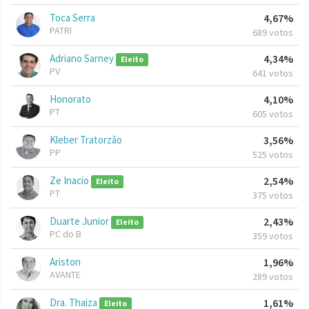
Toca Serra
4,67%
PATRI
689 votos
Adriano Sarney
4,34%
Eleito
PV
641 votos
Honorato
4,10%
PT
605 votos
Kleber Tratorzão
3,56%
PP
525 votos
Ze Inacio
2,54%
Eleito
PT
375 votos
Duarte Junior
2,43%
Eleito
PC do B
359 votos
Ariston
1,96%
AVANTE
289 votos
Dra. Thaiza
1,61%
Eleito