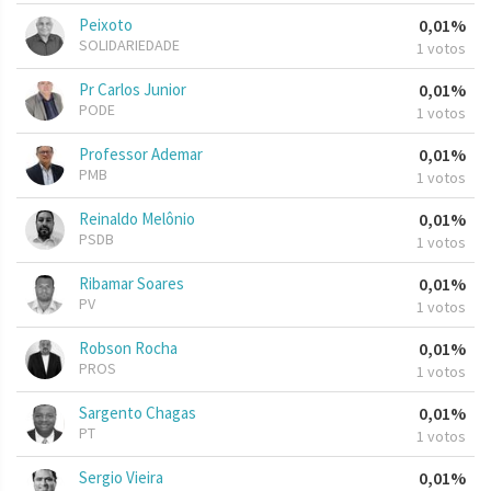
Peixoto
0,01%
SOLIDARIEDADE
1 votos
Pr Carlos Junior
0,01%
PODE
1 votos
Professor Ademar
0,01%
PMB
1 votos
Reinaldo Melônio
0,01%
PSDB
1 votos
Ribamar Soares
0,01%
PV
1 votos
Robson Rocha
0,01%
PROS
1 votos
Sargento Chagas
0,01%
PT
1 votos
Sergio Vieira
0,01%