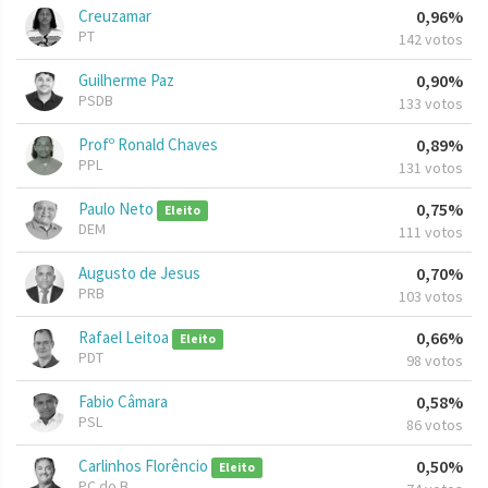
Creuzamar
0,96%
PT
142 votos
Guilherme Paz
0,90%
PSDB
133 votos
Profº Ronald Chaves
0,89%
PPL
131 votos
Paulo Neto
0,75%
Eleito
DEM
111 votos
Augusto de Jesus
0,70%
PRB
103 votos
Rafael Leitoa
0,66%
Eleito
PDT
98 votos
Fabio Câmara
0,58%
PSL
86 votos
Carlinhos Florêncio
0,50%
Eleito
PC do B