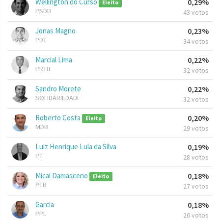
Wellington do Curso
0,29%
Eleito
PSDB
43 votos
Jonas Magno
0,23%
PDT
34 votos
Marcial Lima
0,22%
PRTB
32 votos
Sandro Morete
0,22%
SOLIDARIEDADE
32 votos
Roberto Costa
0,20%
Eleito
MDB
29 votos
Luiz Henrique Lula da Silva
0,19%
PT
28 votos
Mical Damasceno
0,18%
Eleito
PTB
27 votos
Garcia
0,18%
PPL
26 votos