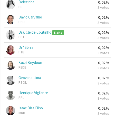
Belezinha
0,02%
PR
3 votos
David Carvalho
0,02%
PSD
3 votos
Dra. Cleide Coutinho
0,02%
Eleito
PDT
3 votos
Drª Sônia
0,02%
PTB
3 votos
Fauzi Beydoun
0,02%
REDE
3 votos
Geovane Lima
0,02%
PSOL
3 votos
Henrique Vigilante
0,02%
PPL
3 votos
Isaac Dias Filho
0,02%
MDB
3 votos