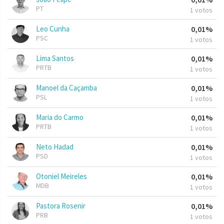
PT
1 votos
Leo Cunha
0,01%
PSC
1 votos
Lima Santos
0,01%
PRTB
1 votos
Manoel da Caçamba
0,01%
PSL
1 votos
Maria do Carmo
0,01%
PRTB
1 votos
Neto Hadad
0,01%
PSD
1 votos
Otoniel Meireles
0,01%
MDB
1 votos
Pastora Rosenir
0,01%
PRB
1 votos