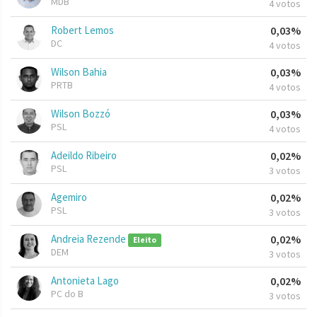
MDB
4 votos
Robert Lemos
0,03%
DC
4 votos
Wilson Bahia
0,03%
PRTB
4 votos
Wilson Bozzó
0,03%
PSL
4 votos
Adeildo Ribeiro
0,02%
PSL
3 votos
Agemiro
0,02%
PSL
3 votos
Andreia Rezende
0,02%
Eleito
DEM
3 votos
Antonieta Lago
0,02%
PC do B
3 votos