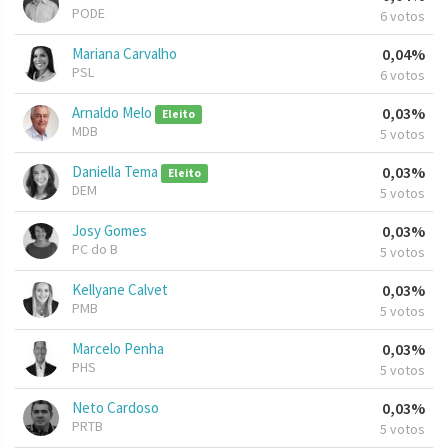
PODE
6 votos
Mariana Carvalho
0,04%
PSL
6 votos
Arnaldo Melo
0,03%
Eleito
MDB
5 votos
Daniella Tema
0,03%
Eleito
DEM
5 votos
Josy Gomes
0,03%
PC do B
5 votos
Kellyane Calvet
0,03%
PMB
5 votos
Marcelo Penha
0,03%
PHS
5 votos
Neto Cardoso
0,03%
PRTB
5 votos