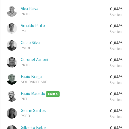
Alex Paiva
0,04%
PRTB
6 votos
Arnaldo Pinto
0,04%
PSL
6 votos
Celso Silva
0,04%
PATRI
6 votos
Coronel Zanoni
0,04%
PRTB
6 votos
Fabio Braga
0,04%
SOLIDARIEDADE
6 votos
Fabio Macedo
0,04%
Eleito
PDT
6 votos
Geanir Santos
0,04%
PSDB
6 votos
Gilberto Bebe
0,04%