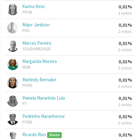
Karina Keisi
0,01%
PRTB
2 votos
Major Janilson
0,01%
PHS
2 votos
Marcos Pereira
0,01%
SOLIDARIEDADE
2 votos
Margarida Moreira
0,01%
MDB
2 votos
Marleidy Bernabe
0,01%
PATRI
2 votos
Pamela Maranhão Lula
0,01%
PT
2 votos
Pedrinho Maranhense
0,01%
PODE
2 votos
Ricardo Rios
0,01%
Eleito