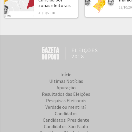
zonas eleitorais
28/10/20
31/10/2018
ELEIÇÕES
2018
Início
Últimas Notícias
Apuração
Resultados das Eleições
Pesquisas Eleitorais
Verdade ou mentira?
Candidatos
Candidatos: Presidente
Candidatos: São Paulo