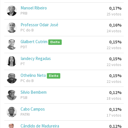
Manoel Ribeiro
0,17%
PRB
25 votos
Professor Odair José
0,16%
PC do B
24 votos
Glalbert Cutrim
0,15%
Eleito
PDT
22 votos
Iandecy Regadas
0,15%
PT
22 votos
Othelino Neto
0,15%
Eleito
PC do B
22 votos
Silvio Bembem
0,12%
PSB
18 votos
Cabo Campos
0,12%
PATRI
17 votos
Cândido de Madureira
0,12%