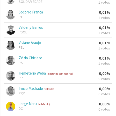
SOLIDARIEDADE
1 votos
Socorro França
0,01%
PT
1 votos
Valdeny Barros
0,01%
PSOL
1 votos
Viviane Araujo
0,01%
PSL
1 votos
Zé do Chiclete
0,01%
PSL
1 votos
Hemeterio Weba
0,00%
(Indeferido com recurso)
PP
0 votos
Irmao Machado
0,00%
(Deferido)
PRP
0 votos
Jorge Maru
0,00%
(Indeferido)
DC
0 votos