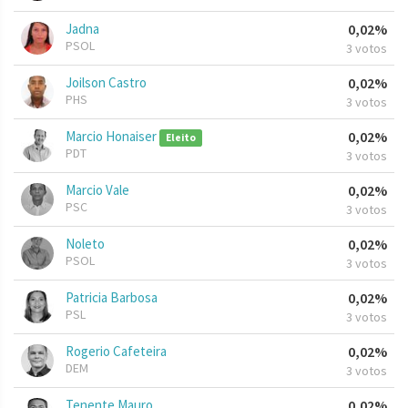
Jadna
0,02%
PSOL
3 votos
Joilson Castro
0,02%
PHS
3 votos
Marcio Honaiser
0,02%
Eleito
PDT
3 votos
Marcio Vale
0,02%
PSC
3 votos
Noleto
0,02%
PSOL
3 votos
Patricia Barbosa
0,02%
PSL
3 votos
Rogerio Cafeteira
0,02%
DEM
3 votos
Tenente Mauro
0,02%