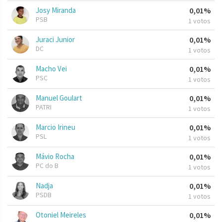
Josy Miranda
0,01%
PSB
1 votos
Juraci Junior
0,01%
DC
1 votos
Macho Vei
0,01%
PSC
1 votos
Manuel Goulart
0,01%
PATRI
1 votos
Marcio Irineu
0,01%
PSL
1 votos
Mávio Rocha
0,01%
PC do B
1 votos
Nadja
0,01%
PSDB
1 votos
Otoniel Meireles
0,01%