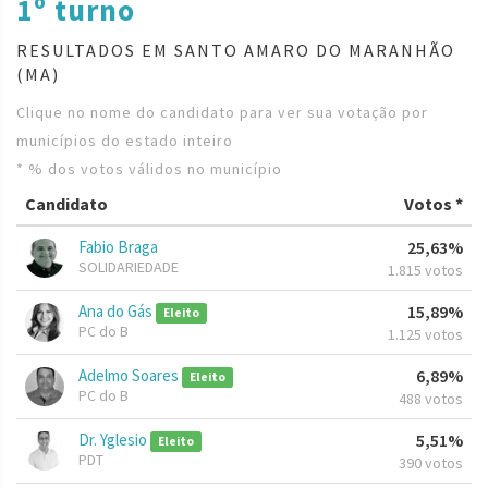
1º turno
RESULTADOS EM SANTO AMARO DO MARANHÃO
(MA)
Clique no nome do candidato para ver sua votação por
municípios do estado inteiro
* % dos votos válidos no município
Candidato
Votos *
Fabio Braga
25,63%
SOLIDARIEDADE
1.815 votos
Ana do Gás
15,89%
Eleito
PC do B
1.125 votos
Adelmo Soares
6,89%
Eleito
PC do B
488 votos
Dr. Yglesio
5,51%
Eleito
PDT
390 votos