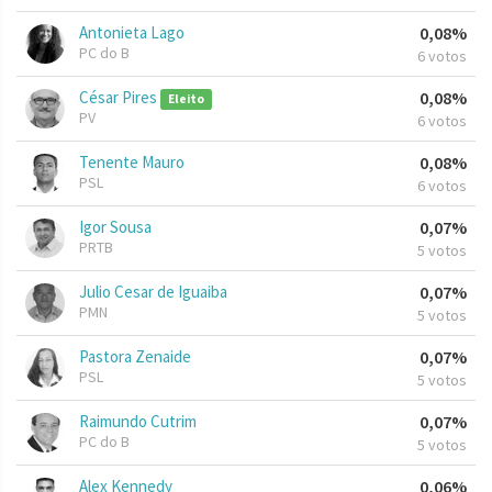
Antonieta Lago
0,08%
PC do B
6 votos
César Pires
0,08%
Eleito
PV
6 votos
Tenente Mauro
0,08%
PSL
6 votos
Igor Sousa
0,07%
PRTB
5 votos
Julio Cesar de Iguaiba
0,07%
PMN
5 votos
Pastora Zenaide
0,07%
PSL
5 votos
Raimundo Cutrim
0,07%
PC do B
5 votos
Alex Kennedy
0,06%