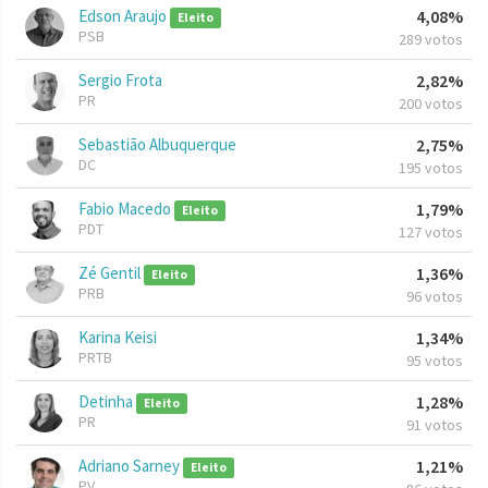
Edson Araujo
4,08%
Eleito
PSB
289 votos
Sergio Frota
2,82%
PR
200 votos
Sebastião Albuquerque
2,75%
DC
195 votos
Fabio Macedo
1,79%
Eleito
PDT
127 votos
Zé Gentil
1,36%
Eleito
PRB
96 votos
Karina Keisi
1,34%
PRTB
95 votos
Detinha
1,28%
Eleito
PR
91 votos
Adriano Sarney
1,21%
Eleito
PV