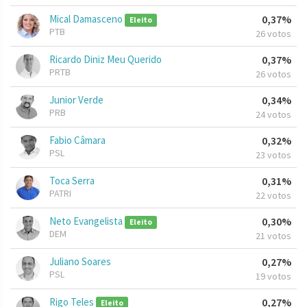
Mical Damasceno
0,37%
Eleito
PTB
26 votos
Ricardo Diniz Meu Querido
0,37%
PRTB
26 votos
Junior Verde
0,34%
PRB
24 votos
Fabio Câmara
0,32%
PSL
23 votos
Toca Serra
0,31%
PATRI
22 votos
Neto Evangelista
0,30%
Eleito
DEM
21 votos
Juliano Soares
0,27%
PSL
19 votos
Rigo Teles
0,27%
Eleito