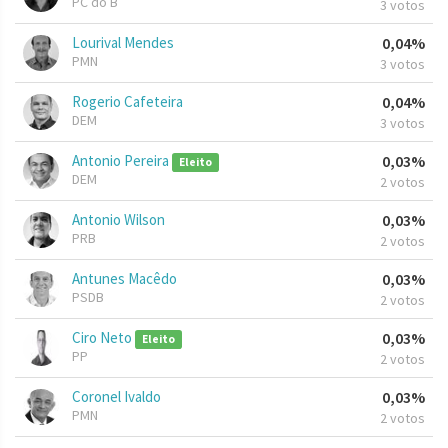
PC do B
3 votos
Lourival Mendes
0,04%
PMN
3 votos
Rogerio Cafeteira
0,04%
DEM
3 votos
Antonio Pereira
0,03%
Eleito
DEM
2 votos
Antonio Wilson
0,03%
PRB
2 votos
Antunes Macêdo
0,03%
PSDB
2 votos
Ciro Neto
0,03%
Eleito
PP
2 votos
Coronel Ivaldo
0,03%
PMN
2 votos