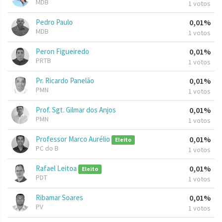
MDB
1 votos
Pedro Paulo
0,01%
MDB
1 votos
Peron Figueiredo
0,01%
PRTB
1 votos
Pr. Ricardo Panelão
0,01%
PMN
1 votos
Prof. Sgt. Gilmar dos Anjos
0,01%
PMN
1 votos
Professor Marco Aurélio
0,01%
Eleito
PC do B
1 votos
Rafael Leitoa
0,01%
Eleito
PDT
1 votos
Ribamar Soares
0,01%
PV
1 votos