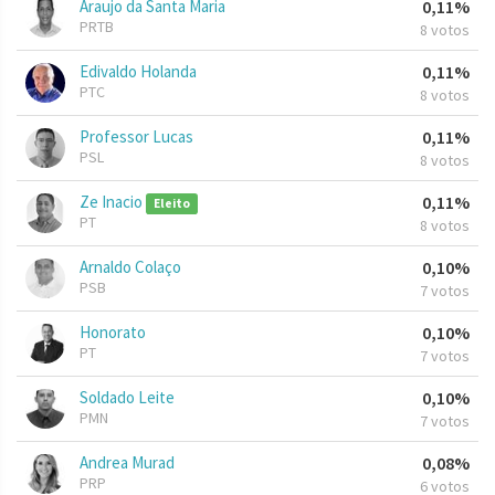
Araujo da Santa Maria
0,11%
PRTB
8 votos
Edivaldo Holanda
0,11%
PTC
8 votos
Professor Lucas
0,11%
PSL
8 votos
Ze Inacio
0,11%
Eleito
PT
8 votos
Arnaldo Colaço
0,10%
PSB
7 votos
Honorato
0,10%
PT
7 votos
Soldado Leite
0,10%
PMN
7 votos
Andrea Murad
0,08%
PRP
6 votos