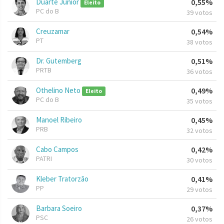
Duarte Junior
0,55%
Eleito
PC do B
39 votos
Creuzamar
0,54%
PT
38 votos
Dr. Gutemberg
0,51%
PRTB
36 votos
Othelino Neto
0,49%
Eleito
PC do B
35 votos
Manoel Ribeiro
0,45%
PRB
32 votos
Cabo Campos
0,42%
PATRI
30 votos
Kleber Tratorzão
0,41%
PP
29 votos
Barbara Soeiro
0,37%
PSC
26 votos