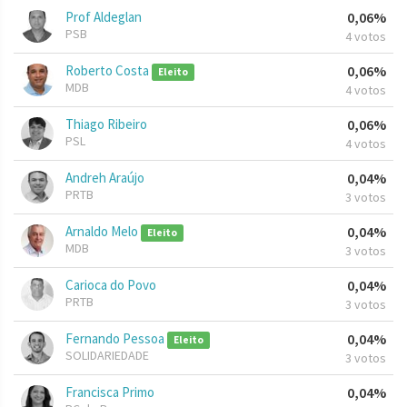
Prof Aldeglan
0,06%
PSB
4 votos
Roberto Costa
0,06%
Eleito
MDB
4 votos
Thiago Ribeiro
0,06%
PSL
4 votos
Andreh Araújo
0,04%
PRTB
3 votos
Arnaldo Melo
0,04%
Eleito
MDB
3 votos
Carioca do Povo
0,04%
PRTB
3 votos
Fernando Pessoa
0,04%
Eleito
SOLIDARIEDADE
3 votos
Francisca Primo
0,04%