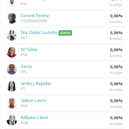
PSL
4 votos
Coronel Pereira
0,06%
SOLIDARIEDADE
4 votos
Dra. Cleide Coutinho
0,06%
Eleito
PDT
4 votos
Drª Sônia
0,06%
PTB
4 votos
Garcia
0,06%
PPL
4 votos
Iandecy Regadas
0,06%
PT
4 votos
Joilson Castro
0,06%
PHS
4 votos
Kellyane Calvet
0,06%
PMB
4 votos