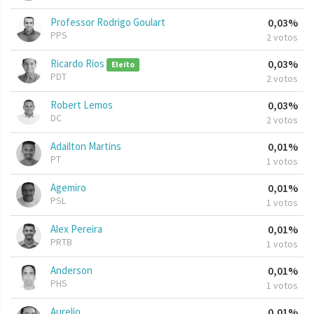
Professor Rodrigo Goulart
0,03%
PPS
2 votos
Ricardo Rios
0,03%
Eleito
PDT
2 votos
Robert Lemos
0,03%
DC
2 votos
Adailton Martins
0,01%
PT
1 votos
Agemiro
0,01%
PSL
1 votos
Alex Pereira
0,01%
PRTB
1 votos
Anderson
0,01%
PHS
1 votos
Aurelio
0,01%