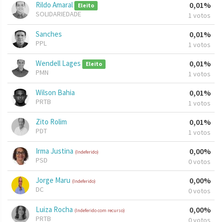
Rildo Amaral
0,01%
Eleito
SOLIDARIEDADE
1 votos
Sanches
0,01%
PPL
1 votos
Wendell Lages
0,01%
Eleito
PMN
1 votos
Wilson Bahia
0,01%
PRTB
1 votos
Zito Rolim
0,01%
PDT
1 votos
Irma Justina
0,00%
(Indeferido)
PSD
0 votos
Jorge Maru
0,00%
(Indeferido)
DC
0 votos
Luiza Rocha
0,00%
(Indeferido com recurso)
PRTB
0 votos