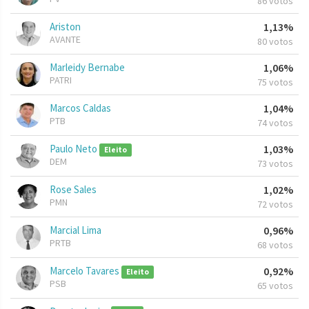
86 votos
Ariston
1,13%
AVANTE
80 votos
Marleidy Bernabe
1,06%
PATRI
75 votos
Marcos Caldas
1,04%
PTB
74 votos
Paulo Neto
1,03%
Eleito
DEM
73 votos
Rose Sales
1,02%
PMN
72 votos
Marcial Lima
0,96%
PRTB
68 votos
Marcelo Tavares
0,92%
Eleito
PSB
65 votos