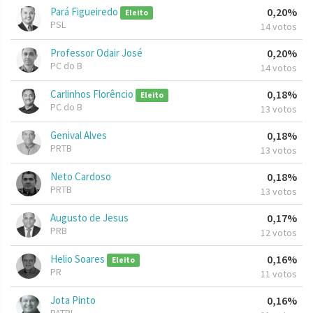
Pará Figueiredo
0,20%
Eleito
PSL
14 votos
Professor Odair José
0,20%
PC do B
14 votos
Carlinhos Florêncio
0,18%
Eleito
PC do B
13 votos
Genival Alves
0,18%
PRTB
13 votos
Neto Cardoso
0,18%
PRTB
13 votos
Augusto de Jesus
0,17%
PRB
12 votos
Helio Soares
0,16%
Eleito
PR
11 votos
Jota Pinto
0,16%