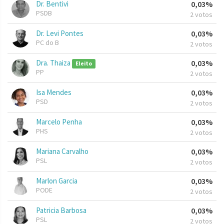
Dr. Bentivi
0,03%
PSDB
2 votos
Dr. Levi Pontes
0,03%
PC do B
2 votos
Dra. Thaiza
0,03%
Eleito
PP
2 votos
Isa Mendes
0,03%
PSD
2 votos
Marcelo Penha
0,03%
PHS
2 votos
Mariana Carvalho
0,03%
PSL
2 votos
Marlon Garcia
0,03%
PODE
2 votos
Patricia Barbosa
0,03%
PSL
2 votos