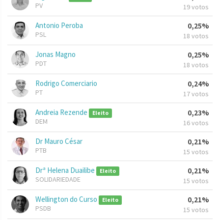
PV
19 votos
Antonio Peroba
0,25%
PSL
18 votos
Jonas Magno
0,25%
PDT
18 votos
Rodrigo Comerciario
0,24%
PT
17 votos
Andreia Rezende
0,23%
Eleito
DEM
16 votos
Dr Mauro César
0,21%
PTB
15 votos
Drª Helena Duailibe
0,21%
Eleito
SOLIDARIEDADE
15 votos
Wellington do Curso
0,21%
Eleito
PSDB
15 votos