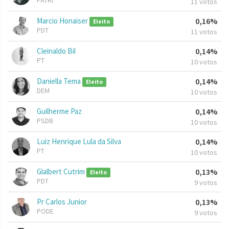
PATRI
11 votos
Marcio Honaiser
0,16%
Eleito
PDT
11 votos
Cleinaldo Bil
0,14%
PT
10 votos
Daniella Tema
0,14%
Eleito
DEM
10 votos
Guilherme Paz
0,14%
PSDB
10 votos
Luiz Henrique Lula da Silva
0,14%
PT
10 votos
Glalbert Cutrim
0,13%
Eleito
PDT
9 votos
Pr Carlos Junior
0,13%
PODE
9 votos