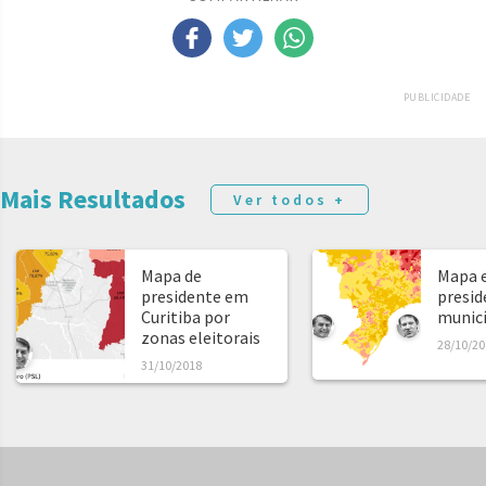
PUBLICIDADE
Mais Resultados
Ver todos +
Mapa de
Mapa e
presidente em
presid
Curitiba por
municíp
zonas eleitorais
28/10/20
31/10/2018