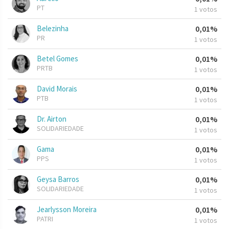
PT
1 votos
Belezinha
0,01%
PR
1 votos
Betel Gomes
0,01%
PRTB
1 votos
David Morais
0,01%
PTB
1 votos
Dr. Airton
0,01%
SOLIDARIEDADE
1 votos
Gama
0,01%
PPS
1 votos
Geysa Barros
0,01%
SOLIDARIEDADE
1 votos
Jearlysson Moreira
0,01%
PATRI
1 votos