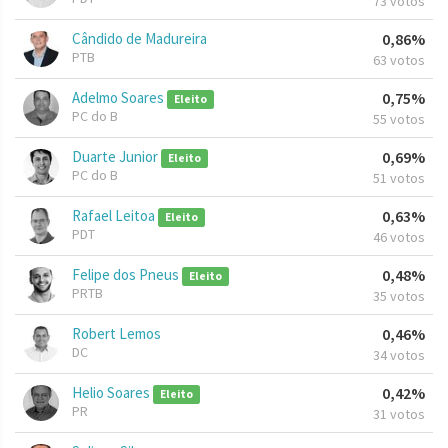
73 votos
Cândido de Madureira
0,86%
PTB
63 votos
Adelmo Soares
0,75%
Eleito
PC do B
55 votos
Duarte Junior
0,69%
Eleito
PC do B
51 votos
Rafael Leitoa
0,63%
Eleito
PDT
46 votos
Felipe dos Pneus
0,48%
Eleito
PRTB
35 votos
Robert Lemos
0,46%
DC
34 votos
Helio Soares
0,42%
Eleito
PR
31 votos