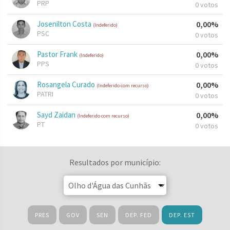
PRP
0 votos
Josenilton Costa
0,00%
(Indeferido)
PSC
0 votos
Pastor Frank
0,00%
(Indeferido)
PPS
0 votos
Rosangela Curado
0,00%
(Indeferido com recurso)
PATRI
0 votos
Sayd Zaidan
0,00%
(Indeferido com recurso)
PT
0 votos
Resultados por município:
PRES
GOV
SEN
DEP. FED
DEP. EST