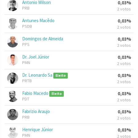
Antonio Wilson
0,03%
PRB
2 votos
Antunes Macêdo
0,03%
PSDB
2 votos
Domingos de Almeida
0,03%
PPS
2 votos
Dr. Joel Júnior
0,03%
PMN
2 votos
Dr. Leonardo Sa
0,03%
Eleito
PRTB
2 votos
Fabio Macedo
0,03%
Eleito
PDT
2 votos
Fabrizio Araujo
0,03%
PRB
2 votos
Henrique Júnior
0,03%
PMN
2 votos