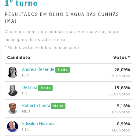
1º turno
RESULTADOS EM OLHO D'ÁGUA DAS CUNHÃS
(MA)
Clique no nome do candidato para ver sua votação por
municípios do estado inteiro
* % dos votos válidos no município
Candidato
Votos *
Andreia Rezende
26,09%
Eleito
DEM
1.916 votos
Detinha
15,68%
Eleito
PR
1.152 votos
Roberto Costa
9,16%
Eleito
MDB
673 votos
Edivaldo Holanda
8,99%
PTC
660 votos