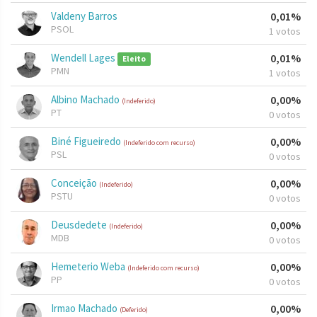
Valdeny Barros
0,01%
PSOL
1 votos
Wendell Lages
0,01%
Eleito
PMN
1 votos
Albino Machado
0,00%
(Indeferido)
PT
0 votos
Biné Figueiredo
0,00%
(Indeferido com recurso)
PSL
0 votos
Conceição
0,00%
(Indeferido)
PSTU
0 votos
Deusdedete
0,00%
(Indeferido)
MDB
0 votos
Hemeterio Weba
0,00%
(Indeferido com recurso)
PP
0 votos
Irmao Machado
0,00%
(Deferido)