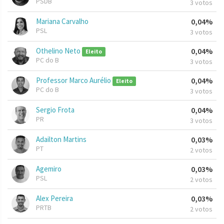
PSDB
3 votos
Mariana Carvalho
0,04%
PSL
3 votos
Othelino Neto
0,04%
Eleito
PC do B
3 votos
Professor Marco Aurélio
0,04%
Eleito
PC do B
3 votos
Sergio Frota
0,04%
PR
3 votos
Adailton Martins
0,03%
PT
2 votos
Agemiro
0,03%
PSL
2 votos
Alex Pereira
0,03%
PRTB
2 votos