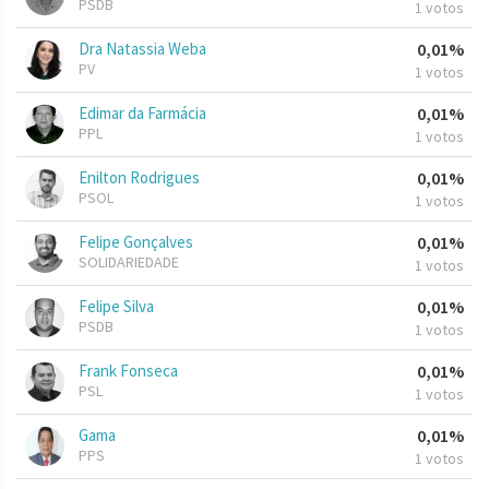
PSDB
1 votos
Dra Natassia Weba
0,01%
PV
1 votos
Edimar da Farmácia
0,01%
PPL
1 votos
Enilton Rodrigues
0,01%
PSOL
1 votos
Felipe Gonçalves
0,01%
SOLIDARIEDADE
1 votos
Felipe Silva
0,01%
PSDB
1 votos
Frank Fonseca
0,01%
PSL
1 votos
Gama
0,01%
PPS
1 votos