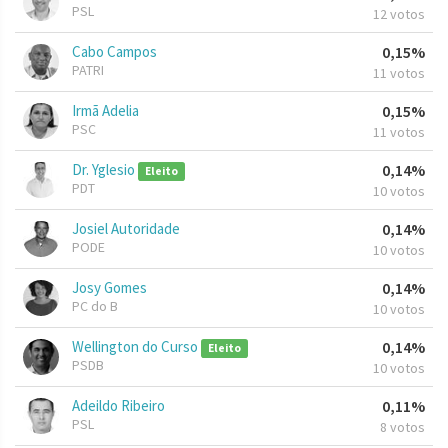
PSL
12 votos
Cabo Campos
0,15%
PATRI
11 votos
Irmã Adelia
0,15%
PSC
11 votos
Dr. Yglesio
0,14%
Eleito
PDT
10 votos
Josiel Autoridade
0,14%
PODE
10 votos
Josy Gomes
0,14%
PC do B
10 votos
Wellington do Curso
0,14%
Eleito
PSDB
10 votos
Adeildo Ribeiro
0,11%
PSL
8 votos