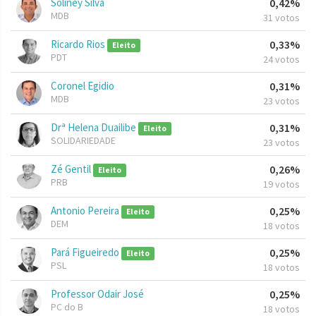
Soliney Silva
0,42%
MDB
31 votos
Ricardo Rios
0,33%
Eleito
PDT
24 votos
Coronel Egidio
0,31%
MDB
23 votos
Drª Helena Duailibe
0,31%
Eleito
SOLIDARIEDADE
23 votos
Zé Gentil
0,26%
Eleito
PRB
19 votos
Antonio Pereira
0,25%
Eleito
DEM
18 votos
Pará Figueiredo
0,25%
Eleito
PSL
18 votos
Professor Odair José
0,25%
PC do B
18 votos