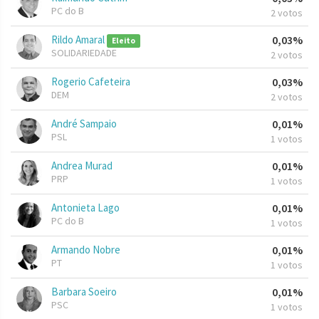
PC do B
2 votos
Rildo Amaral
0,03%
Eleito
SOLIDARIEDADE
2 votos
Rogerio Cafeteira
0,03%
DEM
2 votos
André Sampaio
0,01%
PSL
1 votos
Andrea Murad
0,01%
PRP
1 votos
Antonieta Lago
0,01%
PC do B
1 votos
Armando Nobre
0,01%
PT
1 votos
Barbara Soeiro
0,01%
PSC
1 votos