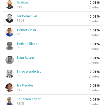
Gil Alves
0,01%
PTB
1 votos
Guilherme Paz
0,01%
PSDB
1 votos
Herbet Flash
0,01%
DC
1 votos
Herlane Ribeiro
0,01%
PSDB
1 votos
Ilson Baiano
0,01%
PPS
1 votos
Irmão Wanderley
0,01%
PSL
1 votos
Isa Mendes
0,01%
PSD
1 votos
Jefferson Taylor
0,01%
REDE
1 votos