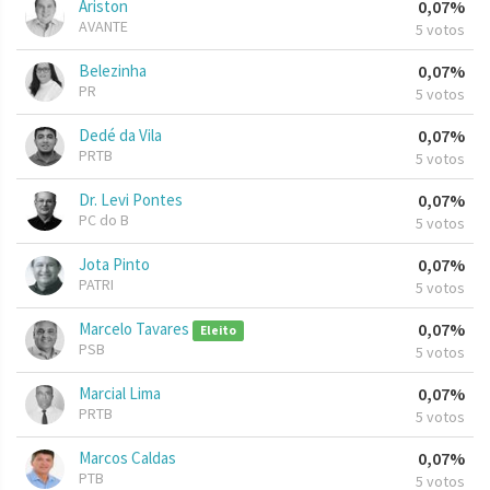
Ariston
0,07%
AVANTE
5 votos
Belezinha
0,07%
PR
5 votos
Dedé da Vila
0,07%
PRTB
5 votos
Dr. Levi Pontes
0,07%
PC do B
5 votos
Jota Pinto
0,07%
PATRI
5 votos
Marcelo Tavares
0,07%
Eleito
PSB
5 votos
Marcial Lima
0,07%
PRTB
5 votos
Marcos Caldas
0,07%
PTB
5 votos