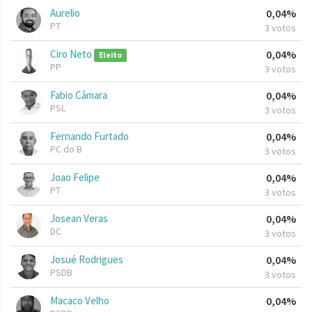
Aurelio
0,04%
PT
3 votos
Ciro Neto
0,04%
Eleito
PP
3 votos
Fabio Câmara
0,04%
PSL
3 votos
Fernando Furtado
0,04%
PC do B
3 votos
Joao Felipe
0,04%
PT
3 votos
Josean Veras
0,04%
DC
3 votos
Josué Rodrigues
0,04%
PSDB
3 votos
Macaco Velho
0,04%