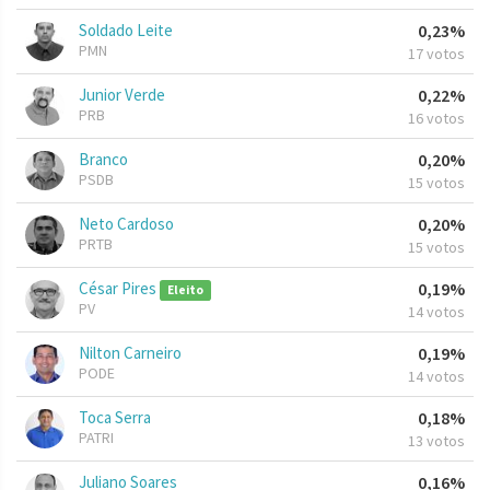
Soldado Leite
0,23%
PMN
17 votos
Junior Verde
0,22%
PRB
16 votos
Branco
0,20%
PSDB
15 votos
Neto Cardoso
0,20%
PRTB
15 votos
César Pires
0,19%
Eleito
PV
14 votos
Nilton Carneiro
0,19%
PODE
14 votos
Toca Serra
0,18%
PATRI
13 votos
Juliano Soares
0,16%