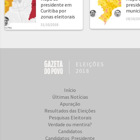
presidente em
presid
Curitiba por
municíp
zonas eleitorais
28/10/20
31/10/2018
ELEIÇÕES
2018
Início
Últimas Notícias
Apuração
Resultados das Eleições
Pesquisas Eleitorais
Verdade ou mentira?
Candidatos
Candidatos: Presidente