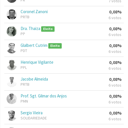
PR
7 votos
Coronel Zanoni
0,08%
PRTB
6 votos
Dra. Thaiza
0,08%
Eleito
PP
6 votos
Glalbert Cutrim
0,08%
Eleito
PDT
6 votos
Henrique Vigilante
0,08%
PPL
6 votos
Jacobe Almeida
0,08%
PRTB
6 votos
Prof. Sgt. Gilmar dos Anjos
0,08%
PMN
6 votos
Sergio Vieira
0,08%
SOLIDARIEDADE
6 votos