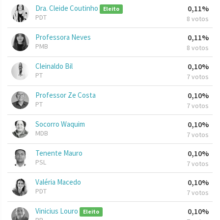
Dra. Cleide Coutinho
0,11%
Eleito
PDT
8 votos
Professora Neves
0,11%
PMB
8 votos
Cleinaldo Bil
0,10%
PT
7 votos
Professor Ze Costa
0,10%
PT
7 votos
Socorro Waquim
0,10%
MDB
7 votos
Tenente Mauro
0,10%
PSL
7 votos
Valéria Macedo
0,10%
PDT
7 votos
Vinicius Louro
0,10%
Eleito