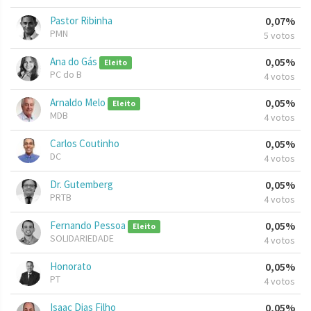
Pastor Ribinha
0,07%
PMN
5 votos
Ana do Gás
0,05%
Eleito
PC do B
4 votos
Arnaldo Melo
0,05%
Eleito
MDB
4 votos
Carlos Coutinho
0,05%
DC
4 votos
Dr. Gutemberg
0,05%
PRTB
4 votos
Fernando Pessoa
0,05%
Eleito
SOLIDARIEDADE
4 votos
Honorato
0,05%
PT
4 votos
Isaac Dias Filho
0,05%