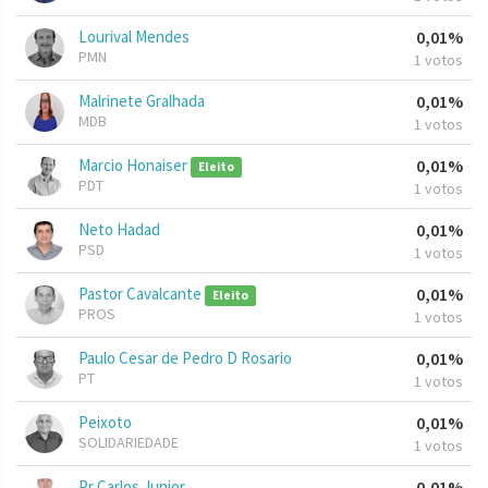
Lourival Mendes
0,01%
PMN
1 votos
Malrinete Gralhada
0,01%
MDB
1 votos
Marcio Honaiser
0,01%
Eleito
PDT
1 votos
Neto Hadad
0,01%
PSD
1 votos
Pastor Cavalcante
0,01%
Eleito
PROS
1 votos
Paulo Cesar de Pedro D Rosario
0,01%
PT
1 votos
Peixoto
0,01%
SOLIDARIEDADE
1 votos
Pr Carlos Junior
0,01%