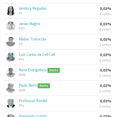
Iandecy Regadas
0,03%
PT
2 votos
Jonas Magno
0,03%
PDT
2 votos
Kleber Tratorzão
0,03%
PP
2 votos
Luiz Carlos da Cell Cell
0,03%
PPL
2 votos
Neto Evangelista
0,03%
Eleito
DEM
2 votos
Paulo Neto
0,03%
Eleito
DEM
2 votos
Professor Ronald
0,03%
PPL
2 votos
Raimundo Cutrim
0,03%