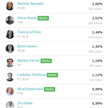
Marleidy Bernabe
2,60%
PATRI
191 votos
Edson Araujo
2,52%
Eleito
PSB
185 votos
Francisca Primo
2,44%
PC do B
179 votos
Betel Gomes
1,43%
PRTB
105 votos
Adriano Sarney
1,16%
Eleito
PV
85 votos
Carlinhos Florêncio
1,12%
Eleito
PC do B
82 votos
Mical Damasceno
0,99%
Eleito
PTB
73 votos
Zito Rolim
0,99%
PDT