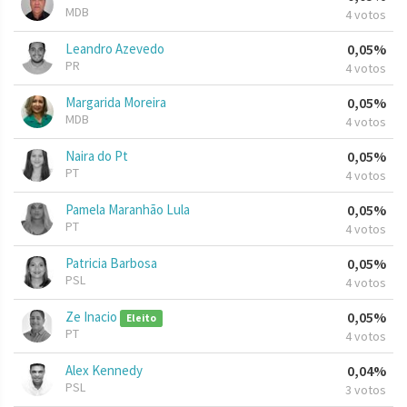
MDB
4 votos
Leandro Azevedo
0,05%
PR
4 votos
Margarida Moreira
0,05%
MDB
4 votos
Naira do Pt
0,05%
PT
4 votos
Pamela Maranhão Lula
0,05%
PT
4 votos
Patricia Barbosa
0,05%
PSL
4 votos
Ze Inacio
0,05%
Eleito
PT
4 votos
Alex Kennedy
0,04%
PSL
3 votos