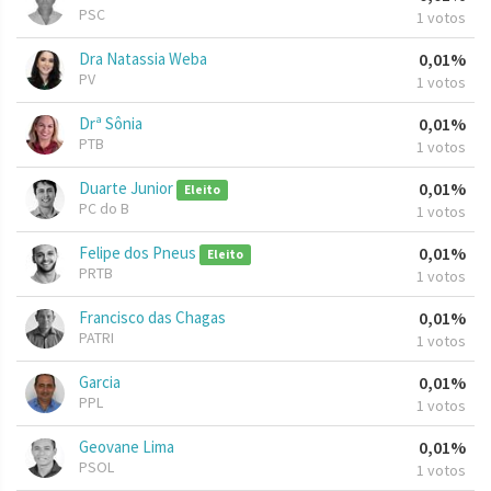
PSC
1 votos
Dra Natassia Weba
0,01%
PV
1 votos
Drª Sônia
0,01%
PTB
1 votos
Duarte Junior
0,01%
Eleito
PC do B
1 votos
Felipe dos Pneus
0,01%
Eleito
PRTB
1 votos
Francisco das Chagas
0,01%
PATRI
1 votos
Garcia
0,01%
PPL
1 votos
Geovane Lima
0,01%
PSOL
1 votos