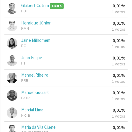
Glalbert Cutrim
0,01%
Eleito
PDT
1 votos
Henrique Júnior
0,01%
PMN
1 votos
Jaine Milhomem
0,01%
DC
1 votos
Joao Felipe
0,01%
PT
1 votos
Manoel Ribeiro
0,01%
PRB
1 votos
Manuel Goulart
0,01%
PATRI
1 votos
Marcial Lima
0,01%
PRTB
1 votos
Maria da Vila Cilene
0,01%