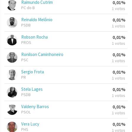
Raimundo Cutrim
0,01%
PC do B
1 votos
Reinaldo Melônio
0,01%
PSDB
1 votos
Robson Rocha
0,01%
PROS
1 votos
Ronilson Caminhoneiro
0,01%
PSC
1 votos
Sergio Frota
0,01%
PR
1 votos
Stela Lages
0,01%
PSDB
1 votos
Valdeny Barros
0,01%
PSOL
1 votos
Vera Lucy
0,01%
PHS
1 votos