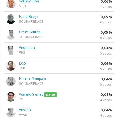
Soliney Silva
0,06%
MDB
7 votos
Fabio Braga
0,05%
SOLIDARIEDADE
6 votos
Profº Heliton
0,05%
SOLIDARIEDADE
6 votos
Anderson
0,04%
PHS
5 votos
Ecio
0,04%
PSD
5 votos
Nonato Sampaio
0,04%
SOLIDARIEDADE
5 votos
Adriano Sarney
0,04%
Eleito
PV
4 votos
Ariston
0,04%
AVANTE
4 votos