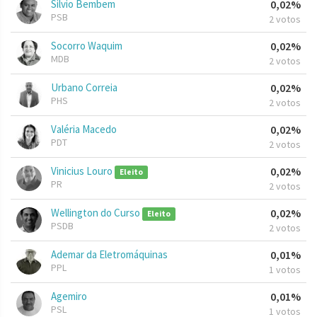
Silvio Bembem
0,02%
PSB
2 votos
Socorro Waquim
0,02%
MDB
2 votos
Urbano Correia
0,02%
PHS
2 votos
Valéria Macedo
0,02%
PDT
2 votos
Vinicius Louro
0,02%
Eleito
PR
2 votos
Wellington do Curso
0,02%
Eleito
PSDB
2 votos
Ademar da Eletromáquinas
0,01%
PPL
1 votos
Agemiro
0,01%
PSL
1 votos