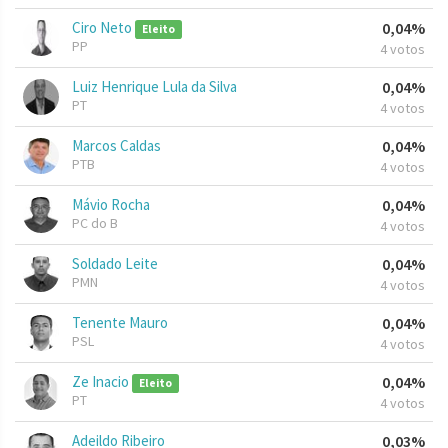
Ciro Neto
0,04%
Eleito
PP
4 votos
Luiz Henrique Lula da Silva
0,04%
PT
4 votos
Marcos Caldas
0,04%
PTB
4 votos
Mávio Rocha
0,04%
PC do B
4 votos
Soldado Leite
0,04%
PMN
4 votos
Tenente Mauro
0,04%
PSL
4 votos
Ze Inacio
0,04%
Eleito
PT
4 votos
Adeildo Ribeiro
0,03%