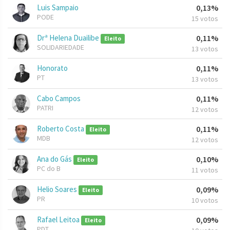
Luis Sampaio
0,13%
PODE
15 votos
Drª Helena Duailibe
0,11%
Eleito
SOLIDARIEDADE
13 votos
Honorato
0,11%
PT
13 votos
Cabo Campos
0,11%
PATRI
12 votos
Roberto Costa
0,11%
Eleito
MDB
12 votos
Ana do Gás
0,10%
Eleito
PC do B
11 votos
Helio Soares
0,09%
Eleito
PR
10 votos
Rafael Leitoa
0,09%
Eleito
PDT