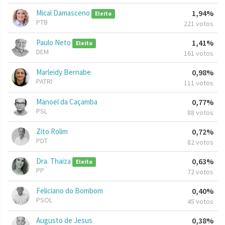
Mical Damasceno
1,94%
Eleito
PTB
221 votos
Paulo Neto
1,41%
Eleito
DEM
161 votos
Marleidy Bernabe
0,98%
PATRI
111 votos
Manoel da Caçamba
0,77%
PSL
88 votos
Zito Rolim
0,72%
PDT
82 votos
Dra. Thaiza
0,63%
Eleito
PP
72 votos
Feliciano do Bombom
0,40%
PSOL
45 votos
Augusto de Jesus
0,38%