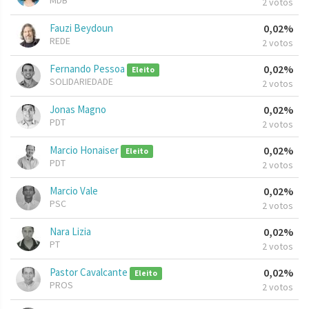
MDB
2 votos
Fauzi Beydoun
0,02%
REDE
2 votos
Fernando Pessoa
0,02%
Eleito
SOLIDARIEDADE
2 votos
Jonas Magno
0,02%
PDT
2 votos
Marcio Honaiser
0,02%
Eleito
PDT
2 votos
Marcio Vale
0,02%
PSC
2 votos
Nara Lizia
0,02%
PT
2 votos
Pastor Cavalcante
0,02%
Eleito
PROS
2 votos