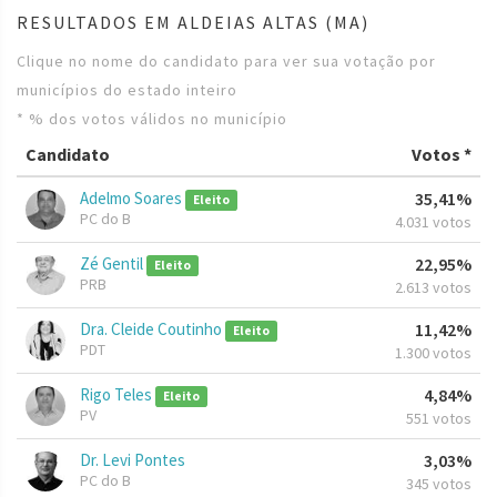
RESULTADOS EM ALDEIAS ALTAS (MA)
Clique no nome do candidato para ver sua votação por
municípios do estado inteiro
* % dos votos válidos no município
Candidato
Votos *
Adelmo Soares
35,41%
Eleito
PC do B
4.031 votos
Zé Gentil
22,95%
Eleito
PRB
2.613 votos
Dra. Cleide Coutinho
11,42%
Eleito
PDT
1.300 votos
Rigo Teles
4,84%
Eleito
PV
551 votos
Dr. Levi Pontes
3,03%
PC do B
345 votos