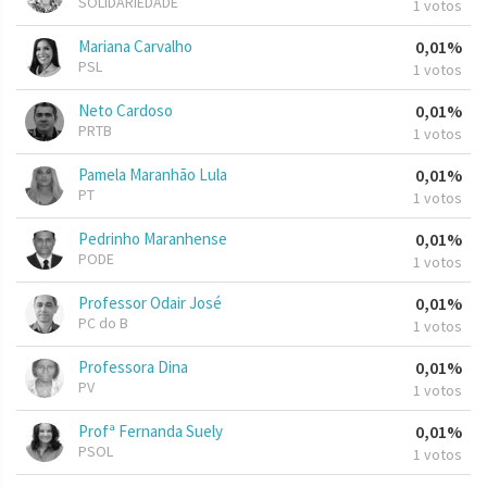
SOLIDARIEDADE
1 votos
Mariana Carvalho
0,01%
PSL
1 votos
Neto Cardoso
0,01%
PRTB
1 votos
Pamela Maranhão Lula
0,01%
PT
1 votos
Pedrinho Maranhense
0,01%
PODE
1 votos
Professor Odair José
0,01%
PC do B
1 votos
Professora Dina
0,01%
PV
1 votos
Profª Fernanda Suely
0,01%
PSOL
1 votos