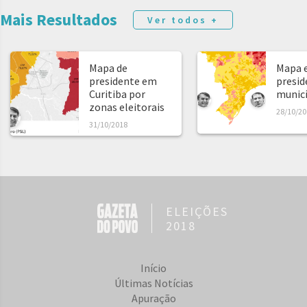
Mais Resultados
Ver todos +
Mapa de
Mapa e
presidente em
presid
Curitiba por
municíp
zonas eleitorais
28/10/20
31/10/2018
ELEIÇÕES
2018
Início
Últimas Notícias
Apuração