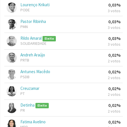
Lourenço Krikati
0,03%
PODE
3 votos
Pastor Ribinha
0,03%
PMN
3 votos
Rildo Amaral
0,03%
Eleito
SOLIDARIEDADE
3 votos
Andreh Araújo
0,02%
PRTB
2 votos
Antunes Macêdo
0,02%
PSDB
2 votos
Creuzamar
0,02%
PT
2 votos
Detinha
0,02%
Eleito
PR
2 votos
Fatima Avelino
0,02%