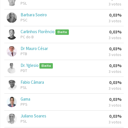
PSL
3 votos
Barbara Soeiro
0,03%
PSC
3 votos
Carlinhos Florêncio
0,03%
Eleito
PC do B
3 votos
Dr Mauro César
0,03%
PTB
3 votos
Dr. Yglesio
0,03%
Eleito
PDT
3 votos
Fabio Câmara
0,03%
PSL
3 votos
Gama
0,03%
PPS
3 votos
Juliano Soares
0,03%
PSL
3 votos