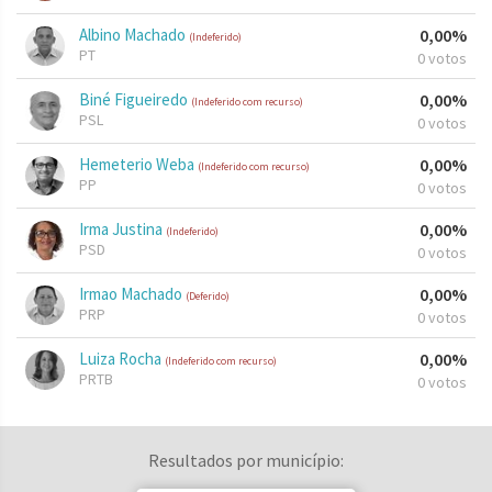
Albino Machado
0,00%
(Indeferido)
PT
0 votos
Biné Figueiredo
0,00%
(Indeferido com recurso)
PSL
0 votos
Hemeterio Weba
0,00%
(Indeferido com recurso)
PP
0 votos
Irma Justina
0,00%
(Indeferido)
PSD
0 votos
Irmao Machado
0,00%
(Deferido)
PRP
0 votos
Luiza Rocha
0,00%
(Indeferido com recurso)
PRTB
0 votos
Resultados por município: