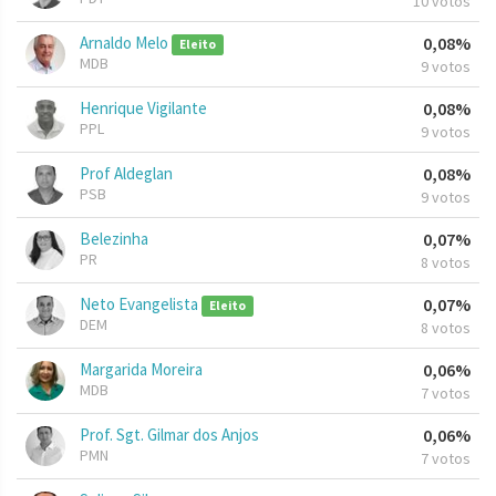
10 votos
Arnaldo Melo
0,08%
Eleito
MDB
9 votos
Henrique Vigilante
0,08%
PPL
9 votos
Prof Aldeglan
0,08%
PSB
9 votos
Belezinha
0,07%
PR
8 votos
Neto Evangelista
0,07%
Eleito
DEM
8 votos
Margarida Moreira
0,06%
MDB
7 votos
Prof. Sgt. Gilmar dos Anjos
0,06%
PMN
7 votos