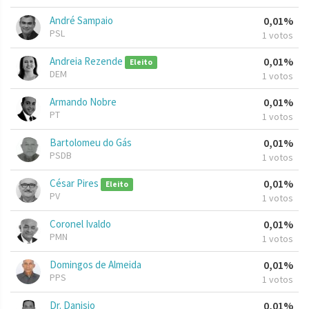
André Sampaio
0,01%
PSL
1 votos
Andreia Rezende
0,01%
Eleito
DEM
1 votos
Armando Nobre
0,01%
PT
1 votos
Bartolomeu do Gás
0,01%
PSDB
1 votos
César Pires
0,01%
Eleito
PV
1 votos
Coronel Ivaldo
0,01%
PMN
1 votos
Domingos de Almeida
0,01%
PPS
1 votos
Dr. Danisio
0,01%