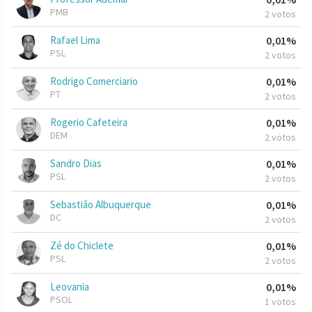
PMB
2 votos
Rafael Lima
0,01%
PSL
2 votos
Rodrigo Comerciario
0,01%
PT
2 votos
Rogerio Cafeteira
0,01%
DEM
2 votos
Sandro Dias
0,01%
PSL
2 votos
Sebastião Albuquerque
0,01%
DC
2 votos
Zé do Chiclete
0,01%
PSL
2 votos
Leovania
0,01%
PSOL
1 votos