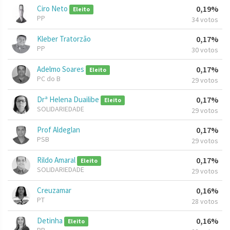
Ciro Neto
0,19%
Eleito
PP
34 votos
Kleber Tratorzão
0,17%
PP
30 votos
Adelmo Soares
0,17%
Eleito
PC do B
29 votos
Drª Helena Duailibe
0,17%
Eleito
SOLIDARIEDADE
29 votos
Prof Aldeglan
0,17%
PSB
29 votos
Rildo Amaral
0,17%
Eleito
SOLIDARIEDADE
29 votos
Creuzamar
0,16%
PT
28 votos
Detinha
0,16%
Eleito