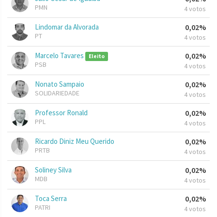
PMN
4 votos
Lindomar da Alvorada
0,02%
PT
4 votos
Marcelo Tavares
0,02%
Eleito
PSB
4 votos
Nonato Sampaio
0,02%
SOLIDARIEDADE
4 votos
Professor Ronald
0,02%
PPL
4 votos
Ricardo Diniz Meu Querido
0,02%
PRTB
4 votos
Soliney Silva
0,02%
MDB
4 votos
Toca Serra
0,02%
PATRI
4 votos