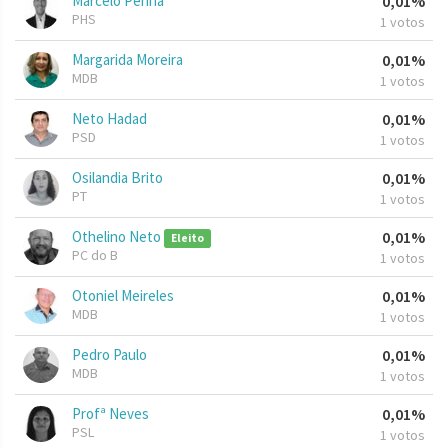
Marcelo Penha
0,01%
PHS
1 votos
Margarida Moreira
0,01%
MDB
1 votos
Neto Hadad
0,01%
PSD
1 votos
Osilandia Brito
0,01%
PT
1 votos
Othelino Neto
0,01%
Eleito
PC do B
1 votos
Otoniel Meireles
0,01%
MDB
1 votos
Pedro Paulo
0,01%
MDB
1 votos
Profª Neves
0,01%
PSL
1 votos