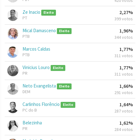
420 votos
Ze Inacio
2,27%
Eleito
PT
399 votos
Mical Damasceno
1,96%
Eleito
PTB
344 votos
Marcos Caldas
1,77%
PTB
311 votos
Vinicius Louro
1,77%
Eleito
PR
311 votos
Neto Evangelista
1,66%
Eleito
DEM
291 votos
Carlinhos Florêncio
1,64%
Eleito
PC do B
287 votos
Belezinha
1,62%
PR
284 votos