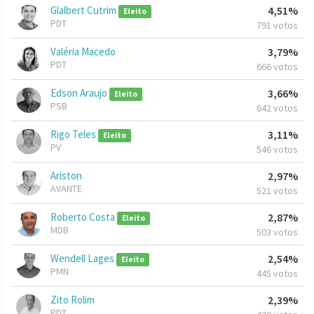
Glalbert Cutrim
4,51%
Eleito
PDT
791 votos
Valéria Macedo
3,79%
PDT
666 votos
Edson Araujo
3,66%
Eleito
PSB
642 votos
Rigo Teles
3,11%
Eleito
PV
546 votos
Ariston
2,97%
AVANTE
521 votos
Roberto Costa
2,87%
Eleito
MDB
503 votos
Wendell Lages
2,54%
Eleito
PMN
445 votos
Zito Rolim
2,39%
PDT