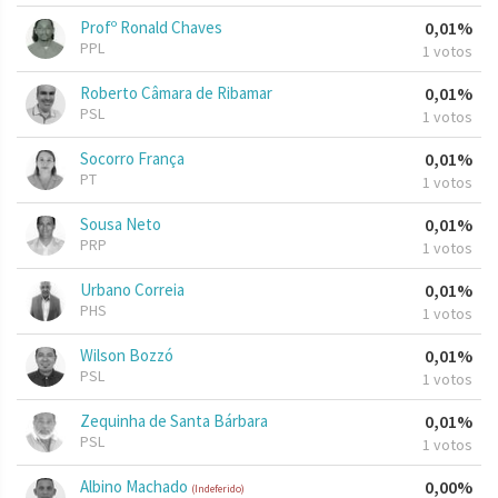
Profº Ronald Chaves
0,01%
PPL
1 votos
Roberto Câmara de Ribamar
0,01%
PSL
1 votos
Socorro França
0,01%
PT
1 votos
Sousa Neto
0,01%
PRP
1 votos
Urbano Correia
0,01%
PHS
1 votos
Wilson Bozzó
0,01%
PSL
1 votos
Zequinha de Santa Bárbara
0,01%
PSL
1 votos
Albino Machado
0,00%
(Indeferido)