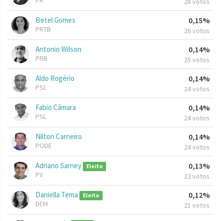
PR
28 votos
Betel Gomes
0,15%
PRTB
26 votos
Antonio Wilson
0,14%
PRB
25 votos
Aldo Rogério
0,14%
PSL
24 votos
Fabio Câmara
0,14%
PSL
24 votos
Nilton Carneiro
0,14%
PODE
24 votos
Adriano Sarney
0,13%
Eleito
PV
22 votos
Daniella Tema
0,12%
Eleito
DEM
21 votos