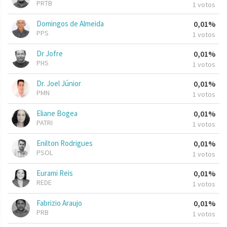
PRTB
1 votos
Domingos de Almeida
0,01%
PPS
1 votos
Dr Jofre
0,01%
PHS
1 votos
Dr. Joel Júnior
0,01%
PMN
1 votos
Eliane Bogea
0,01%
PATRI
1 votos
Enilton Rodrigues
0,01%
PSOL
1 votos
Eurami Reis
0,01%
REDE
1 votos
Fabrizio Araujo
0,01%
PRB
1 votos