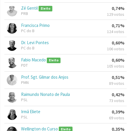
Zé Gentil
0,74%
Eleito
PRB
129 votos
Francisca Primo
0,71%
PC do B
124 votos
Dr. Levi Pontes
0,60%
PC do B
106 votos
Fabio Macedo
0,60%
Eleito
PDT
105 votos
Prof. Sgt. Gilmar dos Anjos
0,51%
PMN
89 votos
Raimundo Nonato de Paula
0,42%
PSL
73 votos
Irmã Eliete
0,39%
PSL
69 votos
Wellington do Curso
0,35%
Eleito