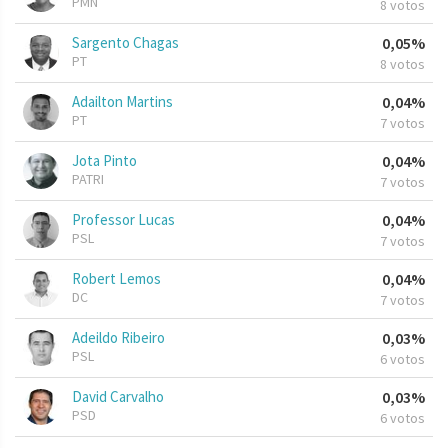
PMN
8 votos
Sargento Chagas
0,05%
PT
8 votos
Adailton Martins
0,04%
PT
7 votos
Jota Pinto
0,04%
PATRI
7 votos
Professor Lucas
0,04%
PSL
7 votos
Robert Lemos
0,04%
DC
7 votos
Adeildo Ribeiro
0,03%
PSL
6 votos
David Carvalho
0,03%
PSD
6 votos