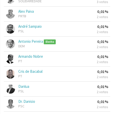
SOLIDARIEDADE
3 votos
Alex Paiva
0,01%
PRTB
2 votos
André Sampaio
0,01%
PSL
2 votos
Antonio Pereira
0,01%
Eleito
DEM
2 votos
Armando Nobre
0,01%
PT
2 votos
Cris de Bacabal
0,01%
PT
2 votos
Danlua
0,01%
PSL
2 votos
Dr. Danisio
0,01%
PSC
2 votos