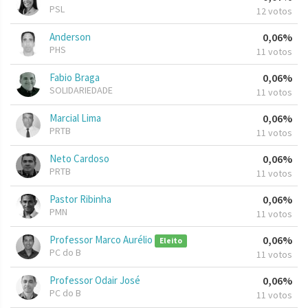
PSL
12 votos
Anderson
0,06%
PHS
11 votos
Fabio Braga
0,06%
SOLIDARIEDADE
11 votos
Marcial Lima
0,06%
PRTB
11 votos
Neto Cardoso
0,06%
PRTB
11 votos
Pastor Ribinha
0,06%
PMN
11 votos
Professor Marco Aurélio
0,06%
Eleito
PC do B
11 votos
Professor Odair José
0,06%
PC do B
11 votos