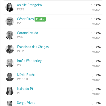
Anielle Grangeiro
0,02%
PRTB
3 votos
César Pires
0,02%
Eleito
PV
3 votos
Coronel Ivaldo
0,02%
PMN
3 votos
Francisco das Chagas
0,02%
PATRI
3 votos
Irmão Wanderley
0,02%
PSL
3 votos
Mávio Rocha
0,02%
PC do B
3 votos
Naira do Pt
0,02%
PT
3 votos
Sergio Vieira
0,02%