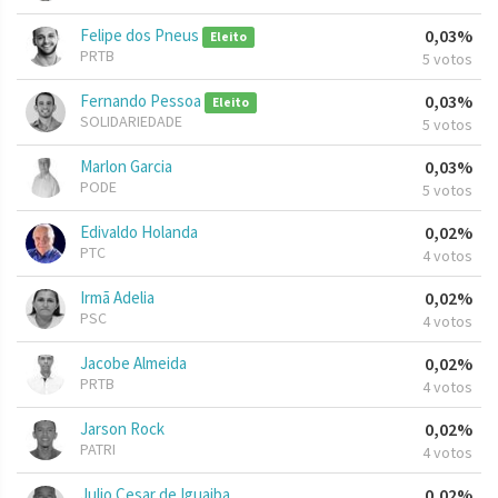
Felipe dos Pneus
0,03%
Eleito
PRTB
5 votos
Fernando Pessoa
0,03%
Eleito
SOLIDARIEDADE
5 votos
Marlon Garcia
0,03%
PODE
5 votos
Edivaldo Holanda
0,02%
PTC
4 votos
Irmã Adelia
0,02%
PSC
4 votos
Jacobe Almeida
0,02%
PRTB
4 votos
Jarson Rock
0,02%
PATRI
4 votos
Julio Cesar de Iguaiba
0,02%