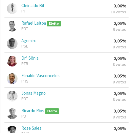
Cleinaldo Bil
0,06%
PT
10 votos
Rafael Leitoa
0,05%
Eleito
PDT
9 votos
Agemiro
0,05%
PSL
8 votos
Drª Sônia
0,05%
PTB
8 votos
Elinaldo Vasconcelos
0,05%
PHS
8 votos
Jonas Magno
0,05%
PDT
8 votos
Ricardo Rios
0,05%
Eleito
PDT
8 votos
Rose Sales
0,05%