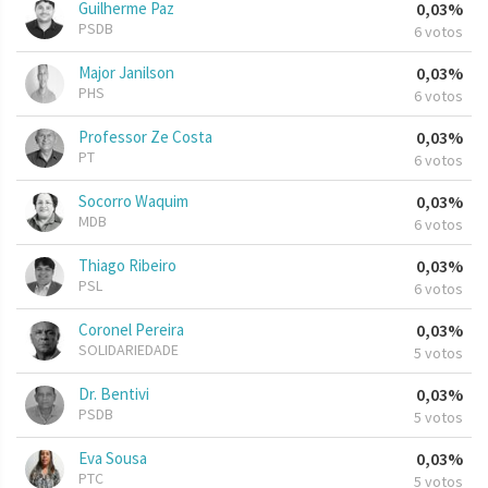
Guilherme Paz
0,03%
PSDB
6 votos
Major Janilson
0,03%
PHS
6 votos
Professor Ze Costa
0,03%
PT
6 votos
Socorro Waquim
0,03%
MDB
6 votos
Thiago Ribeiro
0,03%
PSL
6 votos
Coronel Pereira
0,03%
SOLIDARIEDADE
5 votos
Dr. Bentivi
0,03%
PSDB
5 votos
Eva Sousa
0,03%
PTC
5 votos