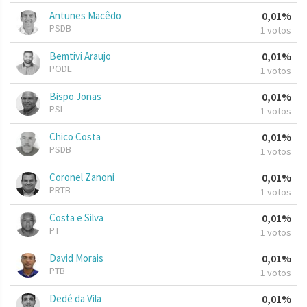
Antunes Macêdo
0,01%
PSDB
1 votos
Bemtivi Araujo
0,01%
PODE
1 votos
Bispo Jonas
0,01%
PSL
1 votos
Chico Costa
0,01%
PSDB
1 votos
Coronel Zanoni
0,01%
PRTB
1 votos
Costa e Silva
0,01%
PT
1 votos
David Morais
0,01%
PTB
1 votos
Dedé da Vila
0,01%