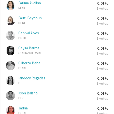
Fatima Avelino
0,01%
MDB
1 votos
Fauzi Beydoun
0,01%
REDE
1 votos
Genival Alves
0,01%
PRTB
1 votos
Geysa Barros
0,01%
SOLIDARIEDADE
1 votos
Gilberto Bebe
0,01%
PODE
1 votos
Iandecy Regadas
0,01%
PT
1 votos
Ilson Baiano
0,01%
PPS
1 votos
Jadna
0,01%
PSOL
1 votos