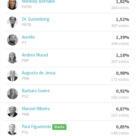
Marleidy Bernabe
1,62%
PATRI
284 votos
Dr. Gutemberg
1,52%
PRTB
267 votos
Aurelio
1,39%
PT
244 votos
Andrea Murad
1,18%
PRP
207 votos
Augusto de Jesus
0,98%
PRB
172 votos
Barbara Soeiro
0,92%
PSC
162 votos
Manoel Ribeiro
0,87%
PRB
153 votos
Pará Figueiredo
0,85%
Eleito
PSL
149 votos