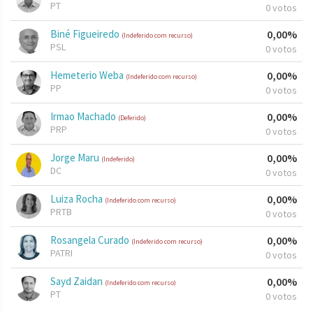
PT
0 votos
Biné Figueiredo
0,00%
(Indeferido com recurso)
PSL
0 votos
Hemeterio Weba
0,00%
(Indeferido com recurso)
PP
0 votos
Irmao Machado
0,00%
(Deferido)
PRP
0 votos
Jorge Maru
0,00%
(Indeferido)
DC
0 votos
Luiza Rocha
0,00%
(Indeferido com recurso)
PRTB
0 votos
Rosangela Curado
0,00%
(Indeferido com recurso)
PATRI
0 votos
Sayd Zaidan
0,00%
(Indeferido com recurso)
PT
0 votos