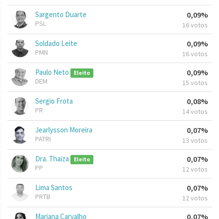
Sargento Duarte
0,09%
PSL
16 votos
Soldado Leite
0,09%
PMN
16 votos
Paulo Neto
0,09%
Eleito
DEM
15 votos
Sergio Frota
0,08%
PR
14 votos
Jearlysson Moreira
0,07%
PATRI
13 votos
Dra. Thaiza
0,07%
Eleito
PP
12 votos
Lima Santos
0,07%
PRTB
12 votos
Mariana Carvalho
0,07%