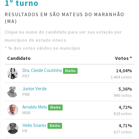
1º turno
RESULTADOS EM SÃO MATEUS DO MARANHÃO
(MA)
Clique no nome do candidato para ver sua votação por
municípios do estado inteiro
* % dos votos válidos no município
Candidato
Votos *
Dra. Cleide Coutinho
14,04%
Eleito
PDT
2.464 votos
Junior Verde
5,36%
PRB
940 votos
Arnaldo Melo
4,72%
Eleito
MDB
829 votos
Helio Soares
4,71%
Eleito
PR
827 votos