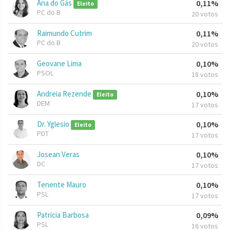
Ana do Gás
0,11%
Eleito
PC do B
20 votos
Raimundo Cutrim
0,11%
PC do B
20 votos
Geovane Lima
0,10%
PSOL
18 votos
Andreia Rezende
0,10%
Eleito
DEM
17 votos
Dr. Yglesio
0,10%
Eleito
PDT
17 votos
Josean Veras
0,10%
DC
17 votos
Tenente Mauro
0,10%
PSL
17 votos
Patricia Barbosa
0,09%
PSL
16 votos