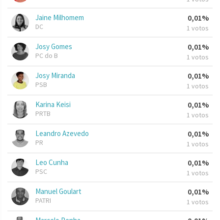
Jaine Milhomem
0,01%
DC
1 votos
Josy Gomes
0,01%
PC do B
1 votos
Josy Miranda
0,01%
PSB
1 votos
Karina Keisi
0,01%
PRTB
1 votos
Leandro Azevedo
0,01%
PR
1 votos
Leo Cunha
0,01%
PSC
1 votos
Manuel Goulart
0,01%
PATRI
1 votos