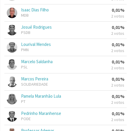
Isaac Dias Filho
0,01%
MDB
2 votos
Josué Rodrigues
0,01%
PSDB
2 votos
Lourival Mendes
0,01%
PMN
2 votos
Marcelo Saldanha
0,01%
PSL
2 votos
Marcos Pereira
0,01%
SOLIDARIEDADE
2 votos
Pamela Maranhão Lula
0,01%
PT
2 votos
Pedrinho Maranhense
0,01%
PODE
2 votos
Professor Ademar
0,01%