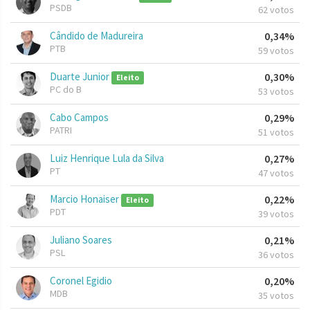
PSDB
62 votos
Cândido de Madureira
0,34%
PTB
59 votos
Duarte Junior
0,30%
Eleito
PC do B
53 votos
Cabo Campos
0,29%
PATRI
51 votos
Luiz Henrique Lula da Silva
0,27%
PT
47 votos
Marcio Honaiser
0,22%
Eleito
PDT
39 votos
Juliano Soares
0,21%
PSL
36 votos
Coronel Egidio
0,20%
MDB
35 votos