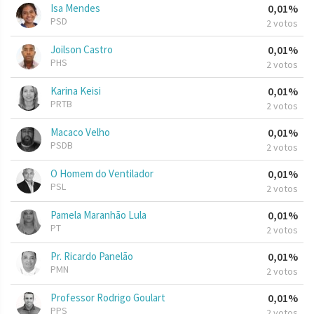
Isa Mendes
0,01%
PSD
2 votos
Joilson Castro
0,01%
PHS
2 votos
Karina Keisi
0,01%
PRTB
2 votos
Macaco Velho
0,01%
PSDB
2 votos
O Homem do Ventilador
0,01%
PSL
2 votos
Pamela Maranhão Lula
0,01%
PT
2 votos
Pr. Ricardo Panelão
0,01%
PMN
2 votos
Professor Rodrigo Goulart
0,01%
PPS
2 votos