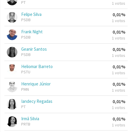
PT
1 votos
Felipe Silva
0,01%
PSDB
1 votos
Frank Night
0,01%
PSDB
1 votos
Geanir Santos
0,01%
PSDB
1 votos
Heliomar Barreto
0,01%
PSTU
1 votos
Henrique Júnior
0,01%
PMN
1 votos
Iandecy Regadas
0,01%
PT
1 votos
Irmã Silvia
0,01%
PRTB
1 votos