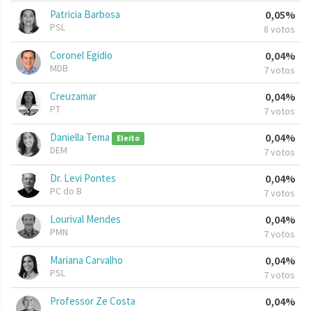
Patricia Barbosa
0,05%
PSL
8 votos
Coronel Egidio
0,04%
MDB
7 votos
Creuzamar
0,04%
PT
7 votos
Daniella Tema
0,04%
Eleito
DEM
7 votos
Dr. Levi Pontes
0,04%
PC do B
7 votos
Lourival Mendes
0,04%
PMN
7 votos
Mariana Carvalho
0,04%
PSL
7 votos
Professor Ze Costa
0,04%