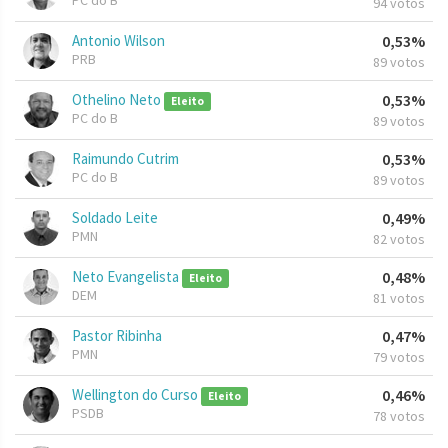
PC do B
94 votos
Antonio Wilson
0,53%
PRB
89 votos
Othelino Neto
0,53%
Eleito
PC do B
89 votos
Raimundo Cutrim
0,53%
PC do B
89 votos
Soldado Leite
0,49%
PMN
82 votos
Neto Evangelista
0,48%
Eleito
DEM
81 votos
Pastor Ribinha
0,47%
PMN
79 votos
Wellington do Curso
0,46%
Eleito
PSDB
78 votos