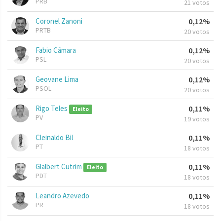
PRB
21 votos
Coronel Zanoni
0,12%
PRTB
20 votos
Fabio Câmara
0,12%
PSL
20 votos
Geovane Lima
0,12%
PSOL
20 votos
Rigo Teles
0,11%
Eleito
PV
19 votos
Cleinaldo Bil
0,11%
PT
18 votos
Glalbert Cutrim
0,11%
Eleito
PDT
18 votos
Leandro Azevedo
0,11%
PR
18 votos