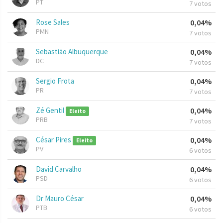
PT
7 votos
Rose Sales
0,04%
PMN
7 votos
Sebastião Albuquerque
0,04%
DC
7 votos
Sergio Frota
0,04%
PR
7 votos
Zé Gentil
0,04%
Eleito
PRB
7 votos
César Pires
0,04%
Eleito
PV
6 votos
David Carvalho
0,04%
PSD
6 votos
Dr Mauro César
0,04%
PTB
6 votos