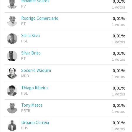
Ribamar Soares
0,01%
PV
1 votos
Rodrigo Comerciario
0,01%
PT
1 votos
Silma Silva
0,01%
PSL
1 votos
Silvia Brito
0,01%
PT
1 votos
Socorro Waquim
0,01%
MDB
1 votos
Thiago Ribeiro
0,01%
PSL
1 votos
Tony Matos
0,01%
PRTB
1 votos
Urbano Correia
0,01%
PHS
1 votos