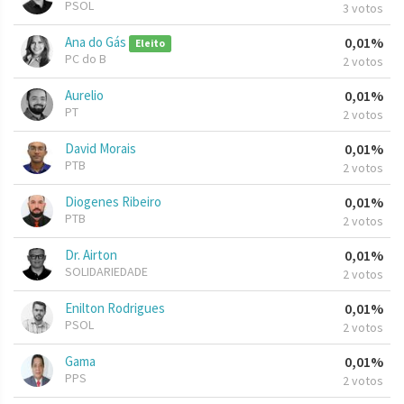
PSOL
3 votos
Ana do Gás
0,01%
Eleito
PC do B
2 votos
Aurelio
0,01%
PT
2 votos
David Morais
0,01%
PTB
2 votos
Diogenes Ribeiro
0,01%
PTB
2 votos
Dr. Airton
0,01%
SOLIDARIEDADE
2 votos
Enilton Rodrigues
0,01%
PSOL
2 votos
Gama
0,01%
PPS
2 votos