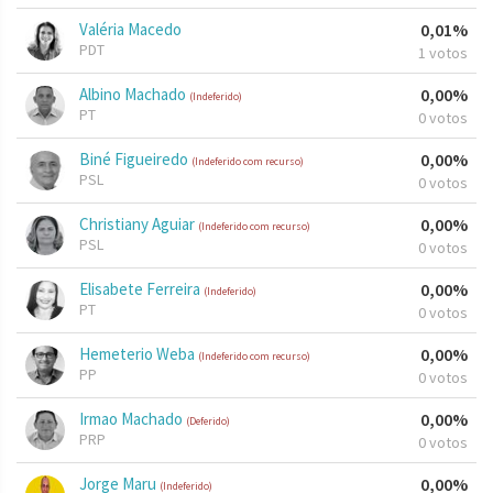
Valéria Macedo
0,01%
PDT
1 votos
Albino Machado
0,00%
(Indeferido)
PT
0 votos
Biné Figueiredo
0,00%
(Indeferido com recurso)
PSL
0 votos
Christiany Aguiar
0,00%
(Indeferido com recurso)
PSL
0 votos
Elisabete Ferreira
0,00%
(Indeferido)
PT
0 votos
Hemeterio Weba
0,00%
(Indeferido com recurso)
PP
0 votos
Irmao Machado
0,00%
(Deferido)
PRP
0 votos
Jorge Maru
0,00%
(Indeferido)