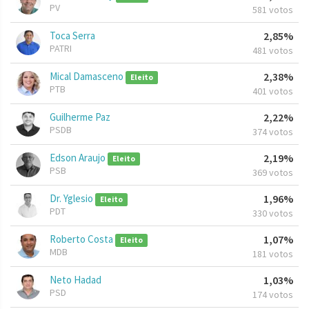
PV
581 votos
Toca Serra
2,85%
PATRI
481 votos
Mical Damasceno
2,38%
Eleito
PTB
401 votos
Guilherme Paz
2,22%
PSDB
374 votos
Edson Araujo
2,19%
Eleito
PSB
369 votos
Dr. Yglesio
1,96%
Eleito
PDT
330 votos
Roberto Costa
1,07%
Eleito
MDB
181 votos
Neto Hadad
1,03%
PSD
174 votos