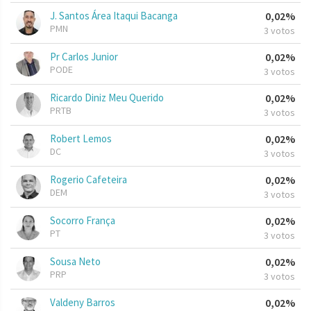
J. Santos Área Itaqui Bacanga
0,02%
PMN
3 votos
Pr Carlos Junior
0,02%
PODE
3 votos
Ricardo Diniz Meu Querido
0,02%
PRTB
3 votos
Robert Lemos
0,02%
DC
3 votos
Rogerio Cafeteira
0,02%
DEM
3 votos
Socorro França
0,02%
PT
3 votos
Sousa Neto
0,02%
PRP
3 votos
Valdeny Barros
0,02%