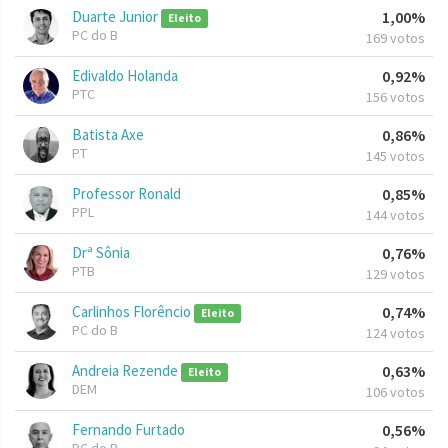
Duarte Junior
1,00%
Eleito
PC do B
169 votos
Edivaldo Holanda
0,92%
PTC
156 votos
Batista Axe
0,86%
PT
145 votos
Professor Ronald
0,85%
PPL
144 votos
Drª Sônia
0,76%
PTB
129 votos
Carlinhos Florêncio
0,74%
Eleito
PC do B
124 votos
Andreia Rezende
0,63%
Eleito
DEM
106 votos
Fernando Furtado
0,56%