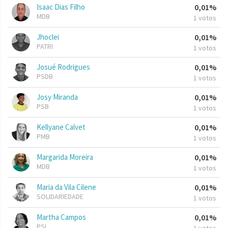
Isaac Dias Filho
0,01%
MDB
1 votos
Jhoclei
0,01%
PATRI
1 votos
Josué Rodrigues
0,01%
PSDB
1 votos
Josy Miranda
0,01%
PSB
1 votos
Kellyane Calvet
0,01%
PMB
1 votos
Margarida Moreira
0,01%
MDB
1 votos
Maria da Vila Cilene
0,01%
SOLIDARIEDADE
1 votos
Martha Campos
0,01%
PSL