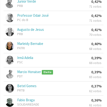
Junior Verde
0,42%
PRB
71 votos
Professor Odair José
0,42%
PC do B
71 votos
Augusto de Jesus
0,41%
PRB
70 votos
Marleidy Bernabe
0,40%
PATRI
68 votos
Irmã Adelia
0,39%
PSC
66 votos
Marcio Honaiser
0,39%
Eleito
PDT
65 votos
Betel Gomes
0,37%
PRTB
62 votos
Fabio Braga
0,36%
SOLIDARIEDADE
61 votos