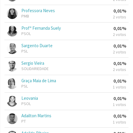
Professora Neves
0,01%
PMB
2 votos
Profª Fernanda Suely
0,01%
PSOL
2 votos
Sargento Duarte
0,01%
PSL
2 votos
Sergio Vieira
0,01%
SOLIDARIEDADE
2 votos
Graça Maia de Lima
0,01%
PSL
1 votos
Leovania
0,01%
PSOL
1 votos
Adailton Martins
0,01%
PT
1 votos