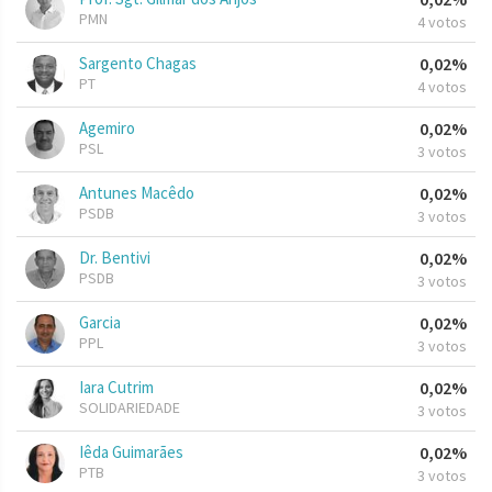
PMN
4 votos
Sargento Chagas
0,02%
PT
4 votos
Agemiro
0,02%
PSL
3 votos
Antunes Macêdo
0,02%
PSDB
3 votos
Dr. Bentivi
0,02%
PSDB
3 votos
Garcia
0,02%
PPL
3 votos
Iara Cutrim
0,02%
SOLIDARIEDADE
3 votos
Iêda Guimarães
0,02%
PTB
3 votos