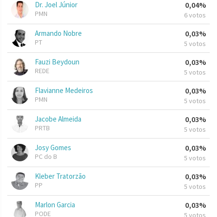
Dr. Joel Júnior
0,04%
PMN
6 votos
Armando Nobre
0,03%
PT
5 votos
Fauzi Beydoun
0,03%
REDE
5 votos
Flavianne Medeiros
0,03%
PMN
5 votos
Jacobe Almeida
0,03%
PRTB
5 votos
Josy Gomes
0,03%
PC do B
5 votos
Kleber Tratorzão
0,03%
PP
5 votos
Marlon Garcia
0,03%
PODE
5 votos