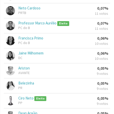
Neto Cardoso
0,07%
PRTB
11 votos
Professor Marco Aurélio
0,07%
Eleito
PC do B
11 votos
Francisca Primo
0,06%
PC do B
10 votos
Jaine Milhomem
0,06%
DC
10 votos
Ariston
0,05%
AVANTE
9 votos
Belezinha
0,05%
PR
9 votos
Ciro Neto
0,05%
Eleito
PP
9 votos
Dean Araújo
0,05%