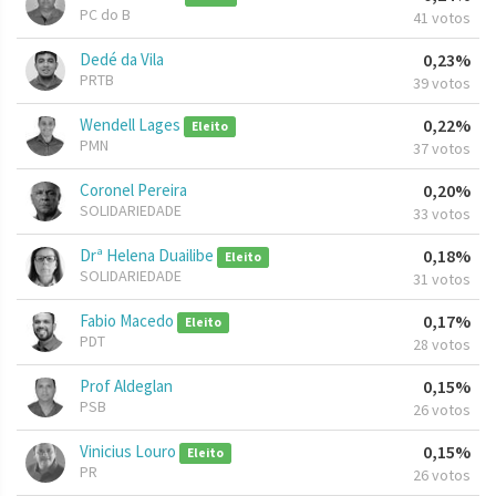
PC do B
41 votos
Dedé da Vila
0,23%
PRTB
39 votos
Wendell Lages
0,22%
Eleito
PMN
37 votos
Coronel Pereira
0,20%
SOLIDARIEDADE
33 votos
Drª Helena Duailibe
0,18%
Eleito
SOLIDARIEDADE
31 votos
Fabio Macedo
0,17%
Eleito
PDT
28 votos
Prof Aldeglan
0,15%
PSB
26 votos
Vinicius Louro
0,15%
Eleito
PR
26 votos