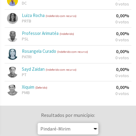
DC
0 votos
Luiza Rocha
0,00%
(Indeferido com recurso)
PRTB
0 votos
Professor Arimatéa
0,00%
(Indeferido)
PSL
0 votos
Rosangela Curado
0,00%
(Indeferido com recurso)
PATRI
0 votos
Sayd Zaidan
0,00%
(Indeferido com recurso)
PT
0 votos
Xiquim
0,00%
(Deferido)
PMB
0 votos
Resultados por município: