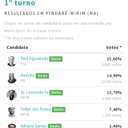
1º turno
RESULTADOS EM PINDARÉ-MIRIM (MA)
Clique no nome do candidato para ver sua votação por
municípios do estado inteiro
* % dos votos válidos no município
Candidato
Votos *
Pará Figueiredo
15,66%
Eleito
PSL
2.641 votos
Detinha
14,99%
Eleito
PR
2.528 votos
Dr. Leonardo Sa
13,79%
Eleito
PRTB
2.326 votos
Felipe dos Pneus
7,46%
Eleito
PRTB
1.259 votos
Adriano Sarney
3,44%
Eleito