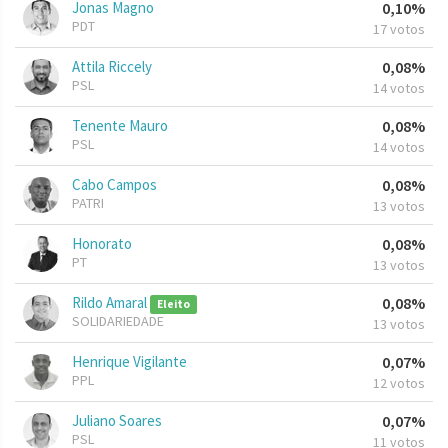
Jonas Magno
0,10%
PDT
17 votos
Attila Riccely
0,08%
PSL
14 votos
Tenente Mauro
0,08%
PSL
14 votos
Cabo Campos
0,08%
PATRI
13 votos
Honorato
0,08%
PT
13 votos
Rildo Amaral
0,08%
Eleito
SOLIDARIEDADE
13 votos
Henrique Vigilante
0,07%
PPL
12 votos
Juliano Soares
0,07%
PSL
11 votos