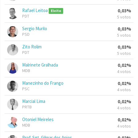
Rafael Leitoa
0,03%
Eleito
PDT
5 votos
Sergio Murilo
0,03%
PSD
5 votos
Zito Rolim
0,03%
PDT
5 votos
Malrinete Gralhada
0,02%
MDB
4 votos
Manezinho do Frango
0,02%
PSC
4 votos
Marcial Lima
0,02%
PRTB
4 votos
Otoniel Meireles
0,02%
MDB
4 votos
Prof. Sgt. Gilmar dos Anjos
0,02%