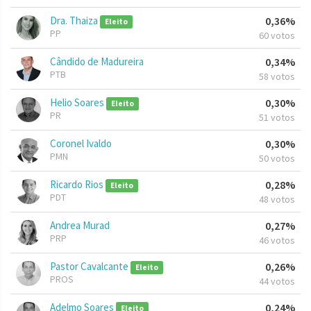
Dra. Thaiza
0,36%
Eleito
PP
60 votos
Cândido de Madureira
0,34%
PTB
58 votos
Helio Soares
0,30%
Eleito
PR
51 votos
Coronel Ivaldo
0,30%
PMN
50 votos
Ricardo Rios
0,28%
Eleito
PDT
48 votos
Andrea Murad
0,27%
PRP
46 votos
Pastor Cavalcante
0,26%
Eleito
PROS
44 votos
Adelmo Soares
0,24%
Eleito