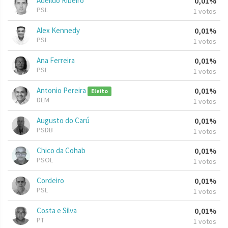
Adeildo Ribeiro
0,01%
PSL
1 votos
Alex Kennedy
0,01%
PSL
1 votos
Ana Ferreira
0,01%
PSL
1 votos
Antonio Pereira
0,01%
Eleito
DEM
1 votos
Augusto do Carú
0,01%
PSDB
1 votos
Chico da Cohab
0,01%
PSOL
1 votos
Cordeiro
0,01%
PSL
1 votos
Costa e Silva
0,01%
PT
1 votos