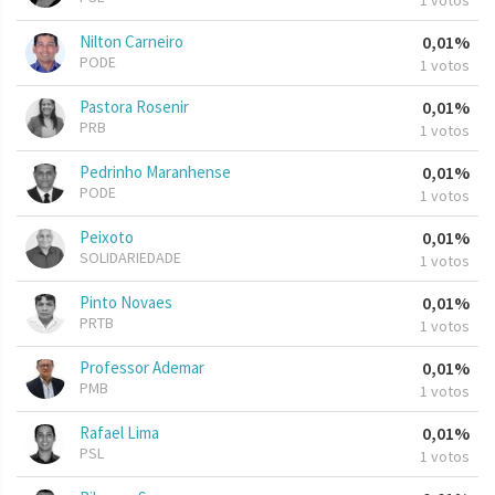
1 votos
Nilton Carneiro
0,01%
PODE
1 votos
Pastora Rosenir
0,01%
PRB
1 votos
Pedrinho Maranhense
0,01%
PODE
1 votos
Peixoto
0,01%
SOLIDARIEDADE
1 votos
Pinto Novaes
0,01%
PRTB
1 votos
Professor Ademar
0,01%
PMB
1 votos
Rafael Lima
0,01%
PSL
1 votos