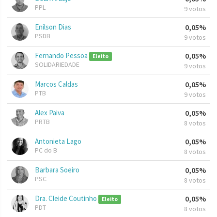
PPL
9 votos
Enilson Dias
0,05%
PSDB
9 votos
Fernando Pessoa
0,05%
Eleito
SOLIDARIEDADE
9 votos
Marcos Caldas
0,05%
PTB
9 votos
Alex Paiva
0,05%
PRTB
8 votos
Antonieta Lago
0,05%
PC do B
8 votos
Barbara Soeiro
0,05%
PSC
8 votos
Dra. Cleide Coutinho
0,05%
Eleito
PDT
8 votos