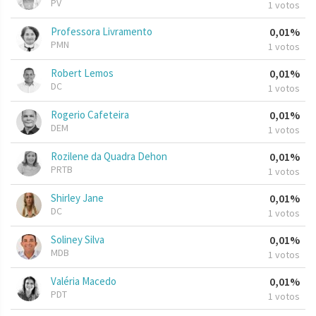
PV
1 votos
Professora Livramento
0,01%
PMN
1 votos
Robert Lemos
0,01%
DC
1 votos
Rogerio Cafeteira
0,01%
DEM
1 votos
Rozilene da Quadra Dehon
0,01%
PRTB
1 votos
Shirley Jane
0,01%
DC
1 votos
Soliney Silva
0,01%
MDB
1 votos
Valéria Macedo
0,01%
PDT
1 votos