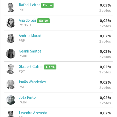
Rafael Leitoa
0,03%
Eleito
PDT
3 votos
Ana do Gás
0,02%
Eleito
PC do B
2 votos
Andrea Murad
0,02%
PRP
2 votos
Geanir Santos
0,02%
PSDB
2 votos
Glalbert Cutrim
0,02%
Eleito
PDT
2 votos
Irmão Wanderley
0,02%
PSL
2 votos
Jota Pinto
0,02%
PATRI
2 votos
Leandro Azevedo
0,02%