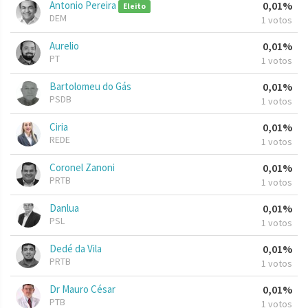
Antonio Pereira
0,01%
Eleito
DEM
1 votos
Aurelio
0,01%
PT
1 votos
Bartolomeu do Gás
0,01%
PSDB
1 votos
Ciria
0,01%
REDE
1 votos
Coronel Zanoni
0,01%
PRTB
1 votos
Danlua
0,01%
PSL
1 votos
Dedé da Vila
0,01%
PRTB
1 votos
Dr Mauro César
0,01%
PTB
1 votos