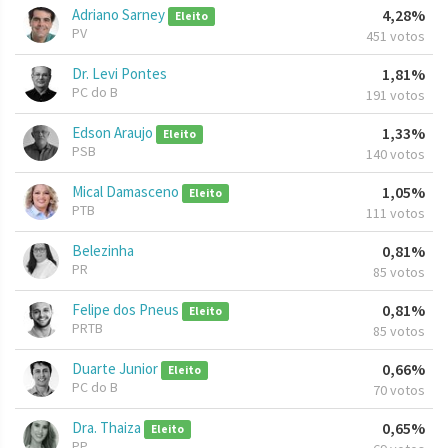
Adriano Sarney
4,28%
Eleito
PV
451 votos
Dr. Levi Pontes
1,81%
PC do B
191 votos
Edson Araujo
1,33%
Eleito
PSB
140 votos
Mical Damasceno
1,05%
Eleito
PTB
111 votos
Belezinha
0,81%
PR
85 votos
Felipe dos Pneus
0,81%
Eleito
PRTB
85 votos
Duarte Junior
0,66%
Eleito
PC do B
70 votos
Dra. Thaiza
0,65%
Eleito
PP