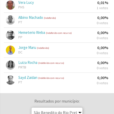
Vera Lucy
0,01%
PHS
1 votos
Albino Machado
0,00%
(Indeferido)
PT
0 votos
Hemeterio Weba
0,00%
(Indeferido com recurso)
PP
0 votos
Jorge Maru
0,00%
(Indeferido)
DC
0 votos
Luiza Rocha
0,00%
(Indeferido com recurso)
PRTB
0 votos
Sayd Zaidan
0,00%
(Indeferido com recurso)
PT
0 votos
Resultados por município: