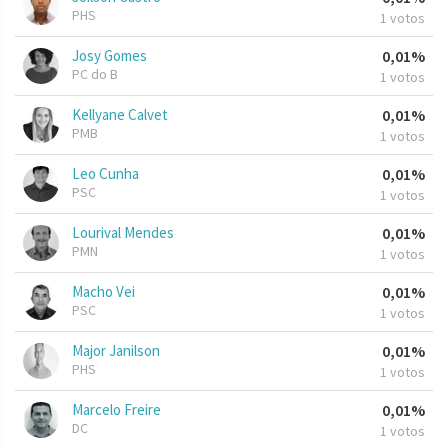
PHS
1 votos
Josy Gomes
0,01%
PC do B
1 votos
Kellyane Calvet
0,01%
PMB
1 votos
Leo Cunha
0,01%
PSC
1 votos
Lourival Mendes
0,01%
PMN
1 votos
Macho Vei
0,01%
PSC
1 votos
Major Janilson
0,01%
PHS
1 votos
Marcelo Freire
0,01%
DC
1 votos