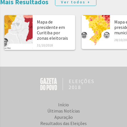
Mais Resultados
Ver todos +
Mapa de
Mapa e
presidente em
presid
Curitiba por
municíp
zonas eleitorais
28/10/20
31/10/2018
ELEIÇÕES
2018
Início
Últimas Notícias
Apuração
Resultados das Eleições