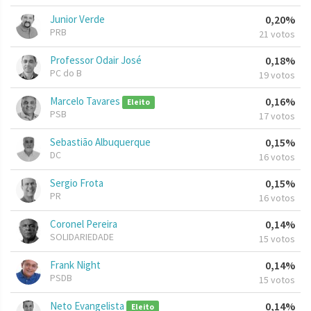
Junior Verde
0,20%
PRB
21 votos
Professor Odair José
0,18%
PC do B
19 votos
Marcelo Tavares
0,16%
Eleito
PSB
17 votos
Sebastião Albuquerque
0,15%
DC
16 votos
Sergio Frota
0,15%
PR
16 votos
Coronel Pereira
0,14%
SOLIDARIEDADE
15 votos
Frank Night
0,14%
PSDB
15 votos
Neto Evangelista
0,14%
Eleito