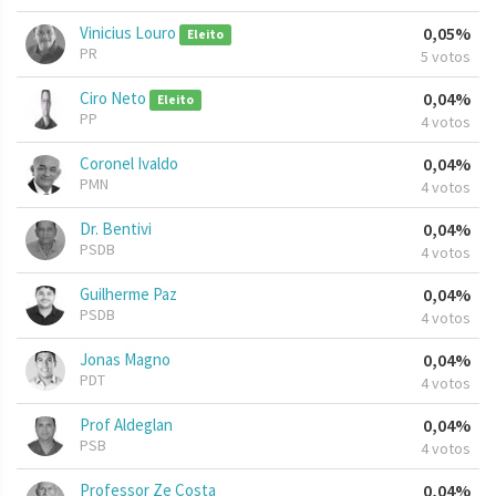
Vinicius Louro
0,05%
Eleito
PR
5 votos
Ciro Neto
0,04%
Eleito
PP
4 votos
Coronel Ivaldo
0,04%
PMN
4 votos
Dr. Bentivi
0,04%
PSDB
4 votos
Guilherme Paz
0,04%
PSDB
4 votos
Jonas Magno
0,04%
PDT
4 votos
Prof Aldeglan
0,04%
PSB
4 votos
Professor Ze Costa
0,04%