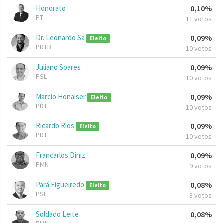
Honorato
0,10%
PT
11 votos
Dr. Leonardo Sa
0,09%
Eleito
PRTB
10 votos
Juliano Soares
0,09%
PSL
10 votos
Marcio Honaiser
0,09%
Eleito
PDT
10 votos
Ricardo Rios
0,09%
Eleito
PDT
10 votos
Francarlos Diniz
0,09%
PMN
9 votos
Pará Figueiredo
0,08%
Eleito
PSL
8 votos
Soldado Leite
0,08%