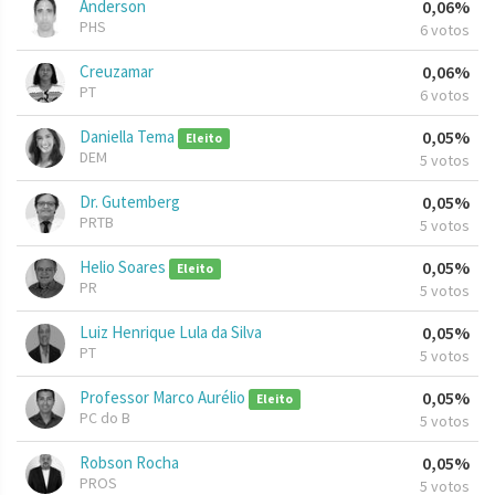
Anderson
0,06%
PHS
6 votos
Creuzamar
0,06%
PT
6 votos
Daniella Tema
0,05%
Eleito
DEM
5 votos
Dr. Gutemberg
0,05%
PRTB
5 votos
Helio Soares
0,05%
Eleito
PR
5 votos
Luiz Henrique Lula da Silva
0,05%
PT
5 votos
Professor Marco Aurélio
0,05%
Eleito
PC do B
5 votos
Robson Rocha
0,05%
PROS
5 votos