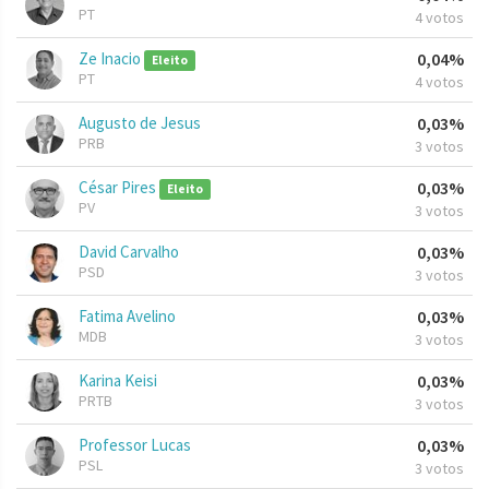
PT
4 votos
Ze Inacio
0,04%
Eleito
PT
4 votos
Augusto de Jesus
0,03%
PRB
3 votos
César Pires
0,03%
Eleito
PV
3 votos
David Carvalho
0,03%
PSD
3 votos
Fatima Avelino
0,03%
MDB
3 votos
Karina Keisi
0,03%
PRTB
3 votos
Professor Lucas
0,03%
PSL
3 votos