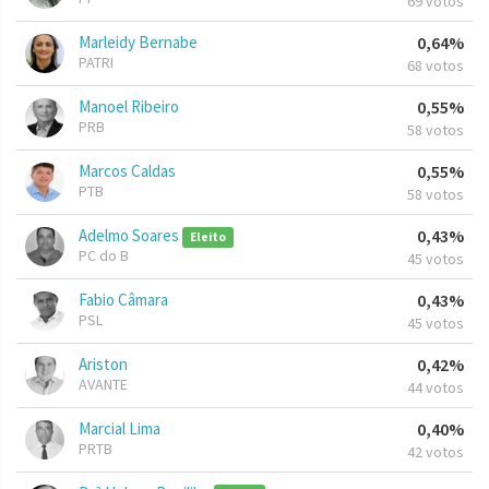
69 votos
Marleidy Bernabe
0,64%
PATRI
68 votos
Manoel Ribeiro
0,55%
PRB
58 votos
Marcos Caldas
0,55%
PTB
58 votos
Adelmo Soares
0,43%
Eleito
PC do B
45 votos
Fabio Câmara
0,43%
PSL
45 votos
Ariston
0,42%
AVANTE
44 votos
Marcial Lima
0,40%
PRTB
42 votos