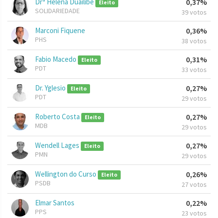
Drª Helena Duailibe
0,37%
Eleito
SOLIDARIEDADE
39 votos
Marconi Fiquene
0,36%
PHS
38 votos
Fabio Macedo
0,31%
Eleito
PDT
33 votos
Dr. Yglesio
0,27%
Eleito
PDT
29 votos
Roberto Costa
0,27%
Eleito
MDB
29 votos
Wendell Lages
0,27%
Eleito
PMN
29 votos
Wellington do Curso
0,26%
Eleito
PSDB
27 votos
Elmar Santos
0,22%
PPS
23 votos