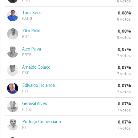
PMN
8 votos
Toca Serra
0,08%
PATRI
8 votos
Zito Rolim
0,08%
PDT
8 votos
Alex Paiva
0,07%
PRTB
7 votos
Arnaldo Colaço
0,07%
PSB
7 votos
Edivaldo Holanda
0,07%
PTC
7 votos
Genival Alves
0,07%
PRTB
7 votos
Rodrigo Comerciario
0,07%
PT
7 votos