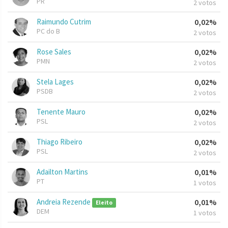
PR
2 votos
Raimundo Cutrim
0,02%
PC do B
2 votos
Rose Sales
0,02%
PMN
2 votos
Stela Lages
0,02%
PSDB
2 votos
Tenente Mauro
0,02%
PSL
2 votos
Thiago Ribeiro
0,02%
PSL
2 votos
Adailton Martins
0,01%
PT
1 votos
Andreia Rezende
0,01%
Eleito
DEM
1 votos