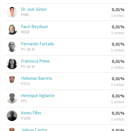
Dr. Joel Júnior
0,01%
PMN
1 votos
Fauzi Beydoun
0,01%
REDE
1 votos
Fernando Furtado
0,01%
PC do B
1 votos
Francisca Primo
0,01%
PC do B
1 votos
Heliomar Barreto
0,01%
PSTU
1 votos
Henrique Vigilante
0,01%
PPL
1 votos
Irineu Filho
0,01%
PSDB
1 votos
Joilson Castro
0,01%