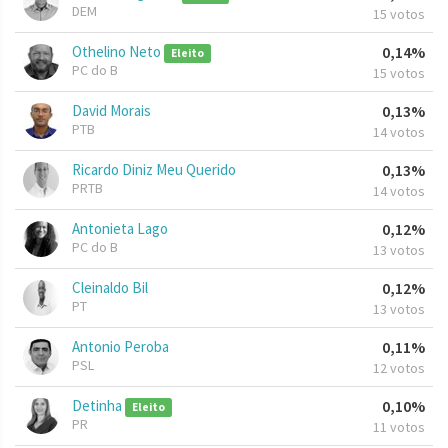
DEM
15 votos
Othelino Neto
0,14%
Eleito
PC do B
15 votos
David Morais
0,13%
PTB
14 votos
Ricardo Diniz Meu Querido
0,13%
PRTB
14 votos
Antonieta Lago
0,12%
PC do B
13 votos
Cleinaldo Bil
0,12%
PT
13 votos
Antonio Peroba
0,11%
PSL
12 votos
Detinha
0,10%
Eleito
PR
11 votos