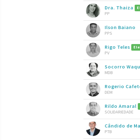
Dra. Thaiza
E
PP
Ilson Baiano
PPS
Rigo Teles
Ele
PV
Socorro Waq
MDB
Rogerio Cafet
DEM
Rildo Amaral
SOLIDARIEDADE
Cândido de Ma
PTB