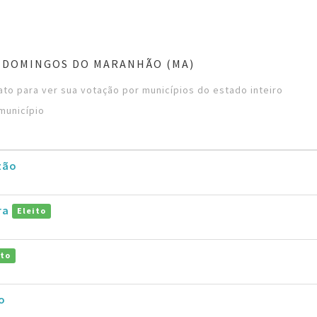
 DOMINGOS DO MARANHÃO (MA)
to para ver sua votação por municípios do estado inteiro
município
zão
ra
Eleito
ito
o