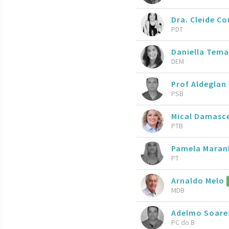
Dra. Cleide C
PDT
Daniella Tem
DEM
Prof Aldeglan
PSB
Mical Damas
PTB
Pamela Maran
PT
Arnaldo Melo
MDB
Adelmo Soar
PC do B