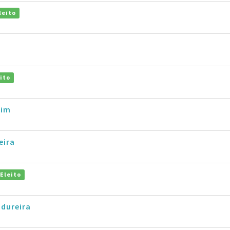
leito
ito
uim
eira
Eleito
dureira