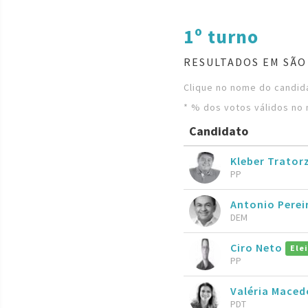
1º turno
RESULTADOS EM SÃO
Clique no nome do candida
* % dos votos válidos no 
Candidato
Kleber Trator
PP
Antonio Perei
DEM
Ciro Neto
Ele
PP
Valéria Maced
PDT