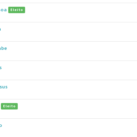
soa
Eleito
a
abe
s
sus
s
Eleito
o