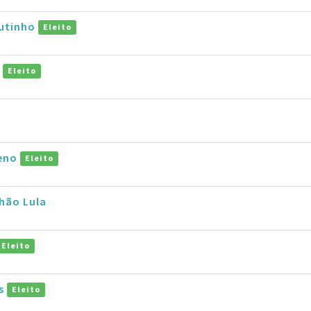
outinho
Eleito
a
Eleito
ceno
Eleito
hão Lula
Eleito
es
Eleito