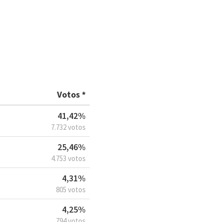
Votos *
41,42%
7.732 votos
25,46%
4.753 votos
4,31%
805 votos
4,25%
794 votos