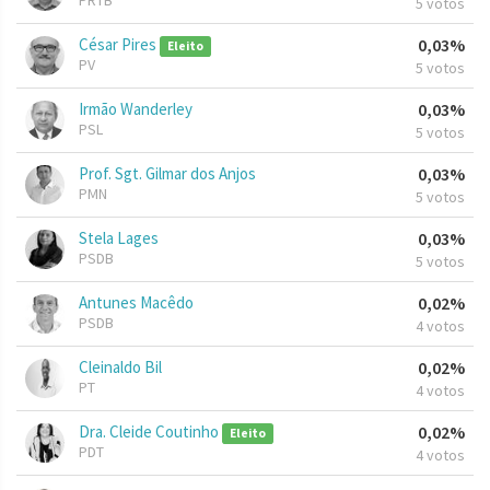
PRTB
5 votos
César Pires
0,03%
Eleito
PV
5 votos
Irmão Wanderley
0,03%
PSL
5 votos
Prof. Sgt. Gilmar dos Anjos
0,03%
PMN
5 votos
Stela Lages
0,03%
PSDB
5 votos
Antunes Macêdo
0,02%
PSDB
4 votos
Cleinaldo Bil
0,02%
PT
4 votos
Dra. Cleide Coutinho
0,02%
Eleito
PDT
4 votos