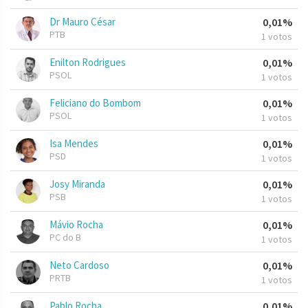
Dr Mauro César
0,01%
PTB
1 votos
Enilton Rodrigues
0,01%
PSOL
1 votos
Feliciano do Bombom
0,01%
PSOL
1 votos
Isa Mendes
0,01%
PSD
1 votos
Josy Miranda
0,01%
PSB
1 votos
Mávio Rocha
0,01%
PC do B
1 votos
Neto Cardoso
0,01%
PRTB
1 votos
Pablo Rocha
0,01%