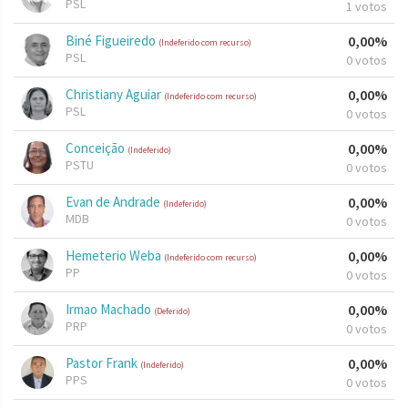
PSL
1 votos
Biné Figueiredo
0,00%
(Indeferido com recurso)
PSL
0 votos
Christiany Aguiar
0,00%
(Indeferido com recurso)
PSL
0 votos
Conceição
0,00%
(Indeferido)
PSTU
0 votos
Evan de Andrade
0,00%
(Indeferido)
MDB
0 votos
Hemeterio Weba
0,00%
(Indeferido com recurso)
PP
0 votos
Irmao Machado
0,00%
(Deferido)
PRP
0 votos
Pastor Frank
0,00%
(Indeferido)
PPS
0 votos