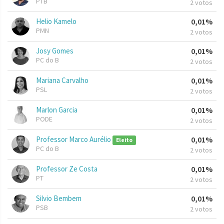
PTB
2 votos
Helio Kamelo
0,01%
PMN
2 votos
Josy Gomes
0,01%
PC do B
2 votos
Mariana Carvalho
0,01%
PSL
2 votos
Marlon Garcia
0,01%
PODE
2 votos
Professor Marco Aurélio
0,01%
Eleito
PC do B
2 votos
Professor Ze Costa
0,01%
PT
2 votos
Silvio Bembem
0,01%
PSB
2 votos