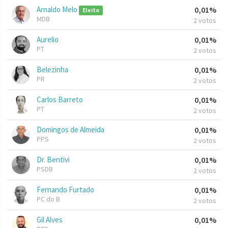
Arnaldo Melo
0,01%
Eleito
MDB
2 votos
Aurelio
0,01%
PT
2 votos
Belezinha
0,01%
PR
2 votos
Carlos Barreto
0,01%
PT
2 votos
Domingos de Almeida
0,01%
PPS
2 votos
Dr. Bentivi
0,01%
PSDB
2 votos
Fernando Furtado
0,01%
PC do B
2 votos
Gil Alves
0,01%