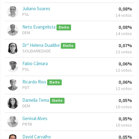
Juliano Soares
0,08%
PSL
14 votos
Neto Evangelista
0,08%
Eleito
DEM
14 votos
Drª Helena Duailibe
0,07%
Eleito
SOLIDARIEDADE
13 votos
Fabio Câmara
0,06%
PSL
12 votos
Ricardo Rios
0,06%
Eleito
PDT
12 votos
Daniella Tema
0,05%
Eleito
DEM
10 votos
Genival Alves
0,05%
PRTB
10 votos
David Carvalho
0,05%