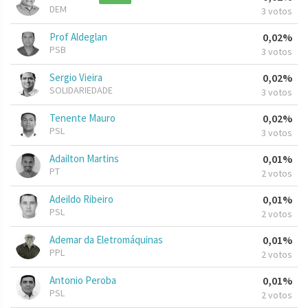
DEM
3 votos
Prof Aldeglan
0,02%
PSB
3 votos
Sergio Vieira
0,02%
SOLIDARIEDADE
3 votos
Tenente Mauro
0,02%
PSL
3 votos
Adailton Martins
0,01%
PT
2 votos
Adeildo Ribeiro
0,01%
PSL
2 votos
Ademar da Eletromáquinas
0,01%
PPL
2 votos
Antonio Peroba
0,01%
PSL
2 votos