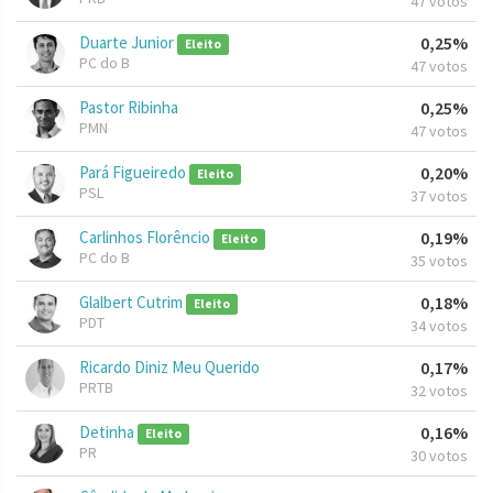
47 votos
Duarte Junior
0,25%
Eleito
PC do B
47 votos
Pastor Ribinha
0,25%
PMN
47 votos
Pará Figueiredo
0,20%
Eleito
PSL
37 votos
Carlinhos Florêncio
0,19%
Eleito
PC do B
35 votos
Glalbert Cutrim
0,18%
Eleito
PDT
34 votos
Ricardo Diniz Meu Querido
0,17%
PRTB
32 votos
Detinha
0,16%
Eleito
PR
30 votos