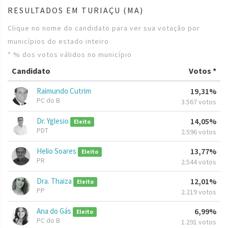
RESULTADOS EM TURIAÇU (MA)
Clique no nome do candidato para ver sua votação por
municípios do estado inteiro
* % dos votos válidos no município
Candidato
Votos *
Raimundo Cutrim
19,31%
PC do B
3.567 votos
Dr. Yglesio
14,05%
Eleito
PDT
2.596 votos
Helio Soares
13,77%
Eleito
PR
2.544 votos
Dra. Thaiza
12,01%
Eleito
PP
2.219 votos
Ana do Gás
6,99%
Eleito
PC do B
1.291 votos