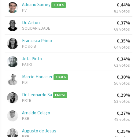
Adriano Sarney
0,44%
Eleito
PV
81 votos
Dr. Airton
0,37%
SOLIDARIEDADE
68 votos
Francisca Primo
0,35%
PC do B
64 votos
Jota Pinto
0,34%
PATRI
62 votos
Marcio Honaiser
0,30%
Eleito
PDT
56 votos
Dr. Leonardo Sa
0,29%
Eleito
PRTB
53 votos
Arnaldo Colaço
0,27%
PSB
49 votos
Augusto de Jesus
0,25%
PRB