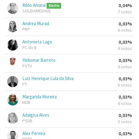
Rildo Amaral
0,04%
Eleito
SOLIDARIEDADE
7 votos
Andrea Murad
0,03%
PRP
6 votos
Antonieta Lago
0,03%
PC do B
6 votos
Heliomar Barreto
0,03%
PSTU
6 votos
Luiz Henrique Lula da Silva
0,03%
PT
6 votos
Margarida Moreira
0,03%
MDB
6 votos
Adalgisa Alves
0,03%
PSDB
5 votos
Alex Pereira
0,03%