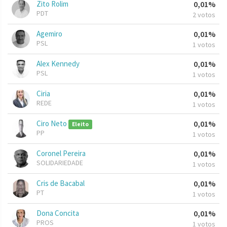
Zito Rolim
0,01%
PDT
2 votos
Agemiro
0,01%
PSL
1 votos
Alex Kennedy
0,01%
PSL
1 votos
Ciria
0,01%
REDE
1 votos
Ciro Neto
0,01%
Eleito
PP
1 votos
Coronel Pereira
0,01%
SOLIDARIEDADE
1 votos
Cris de Bacabal
0,01%
PT
1 votos
Dona Concita
0,01%
PROS
1 votos