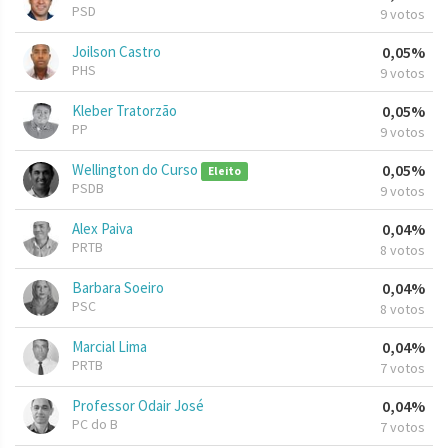
PSD
9 votos
Joilson Castro
0,05%
PHS
9 votos
Kleber Tratorzão
0,05%
PP
9 votos
Wellington do Curso
0,05%
Eleito
PSDB
9 votos
Alex Paiva
0,04%
PRTB
8 votos
Barbara Soeiro
0,04%
PSC
8 votos
Marcial Lima
0,04%
PRTB
7 votos
Professor Odair José
0,04%
PC do B
7 votos