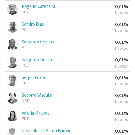
Rogerio Cafeteira
0,01%
DEM
1 votos
Sandro Dias
0,01%
PSL
1 votos
Sargento Chagas
0,01%
PT
1 votos
Sargento Duarte
0,01%
PSL
1 votos
Sergio Frota
0,01%
PR
1 votos
Socorro Waquim
0,01%
MDB
1 votos
Valéria Macedo
0,01%
PDT
1 votos
Zequinha de Santa Bárbara
0,01%