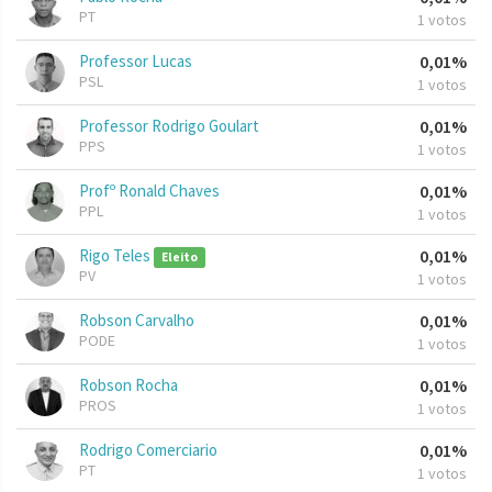
PT
1 votos
Professor Lucas
0,01%
PSL
1 votos
Professor Rodrigo Goulart
0,01%
PPS
1 votos
Profº Ronald Chaves
0,01%
PPL
1 votos
Rigo Teles
0,01%
Eleito
PV
1 votos
Robson Carvalho
0,01%
PODE
1 votos
Robson Rocha
0,01%
PROS
1 votos
Rodrigo Comerciario
0,01%
PT
1 votos