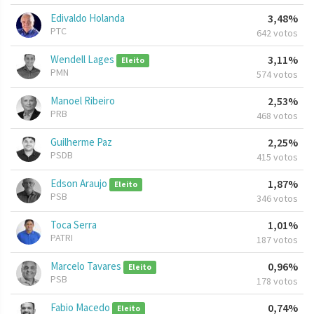
Edivaldo Holanda
3,48%
PTC
642 votos
Wendell Lages
3,11%
Eleito
PMN
574 votos
Manoel Ribeiro
2,53%
PRB
468 votos
Guilherme Paz
2,25%
PSDB
415 votos
Edson Araujo
1,87%
Eleito
PSB
346 votos
Toca Serra
1,01%
PATRI
187 votos
Marcelo Tavares
0,96%
Eleito
PSB
178 votos
Fabio Macedo
0,74%
Eleito