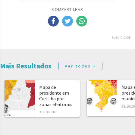
COMPARTILHAR
PUBLICIDADE
Mais Resultados
Ver todos +
Mapa de
Mapa e
presidente em
presid
Curitiba por
municíp
zonas eleitorais
28/10/20
31/10/2018