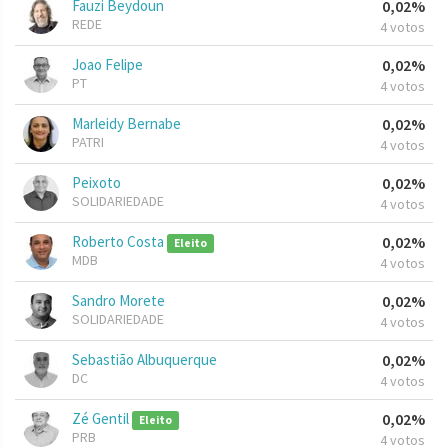
Fauzi Beydoun
0,02%
REDE
4 votos
Joao Felipe
0,02%
PT
4 votos
Marleidy Bernabe
0,02%
PATRI
4 votos
Peixoto
0,02%
SOLIDARIEDADE
4 votos
Roberto Costa
0,02%
Eleito
MDB
4 votos
Sandro Morete
0,02%
SOLIDARIEDADE
4 votos
Sebastião Albuquerque
0,02%
DC
4 votos
Zé Gentil
0,02%
Eleito
PRB
4 votos