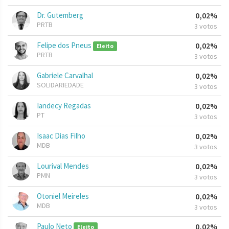
Dr. Gutemberg
0,02%
PRTB
3 votos
Felipe dos Pneus
0,02%
Eleito
PRTB
3 votos
Gabriele Carvalhal
0,02%
SOLIDARIEDADE
3 votos
Iandecy Regadas
0,02%
PT
3 votos
Isaac Dias Filho
0,02%
MDB
3 votos
Lourival Mendes
0,02%
PMN
3 votos
Otoniel Meireles
0,02%
MDB
3 votos
Paulo Neto
0,02%
Eleito