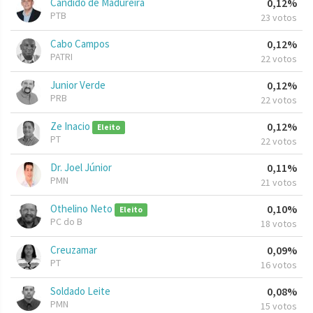
Cândido de Madureira
0,12%
PTB
23 votos
Cabo Campos
0,12%
PATRI
22 votos
Junior Verde
0,12%
PRB
22 votos
Ze Inacio
0,12%
Eleito
PT
22 votos
Dr. Joel Júnior
0,11%
PMN
21 votos
Othelino Neto
0,10%
Eleito
PC do B
18 votos
Creuzamar
0,09%
PT
16 votos
Soldado Leite
0,08%
PMN
15 votos