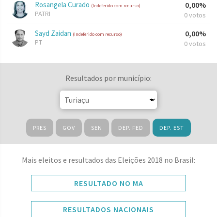
Rosangela Curado
0,00%
(Indeferido com recurso)
PATRI
0 votos
Sayd Zaidan
0,00%
(Indeferido com recurso)
PT
0 votos
Resultados por município:
PRES
GOV
SEN
DEP. FED
DEP. EST
Mais eleitos e resultados das Eleições 2018 no Brasil:
RESULTADO NO MA
RESULTADOS NACIONAIS