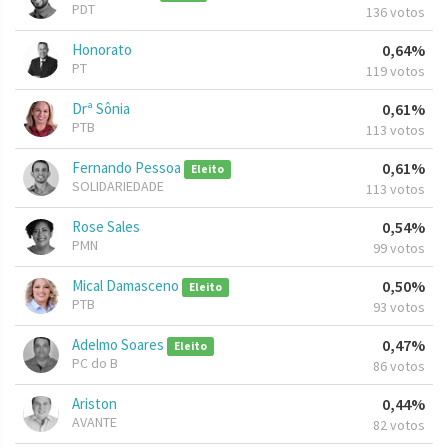
PDT
136 votos
Honorato
0,64%
PT
119 votos
Drª Sônia
0,61%
PTB
113 votos
Fernando Pessoa
0,61%
Eleito
SOLIDARIEDADE
113 votos
Rose Sales
0,54%
PMN
99 votos
Mical Damasceno
0,50%
Eleito
PTB
93 votos
Adelmo Soares
0,47%
Eleito
PC do B
86 votos
Ariston
0,44%
AVANTE
82 votos