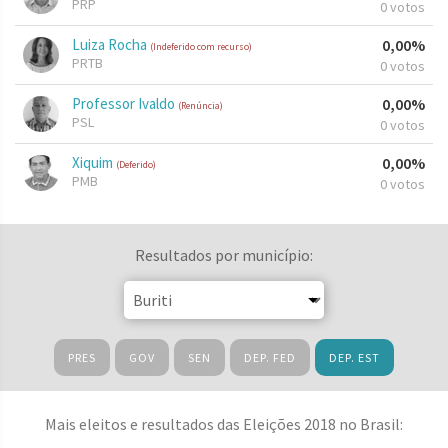
PRP
0 votos
Luiza Rocha
0,00%
(Indeferido com recurso)
PRTB
0 votos
Professor Ivaldo
0,00%
(Renúncia)
PSL
0 votos
Xiquim
0,00%
(Deferido)
PMB
0 votos
Resultados por município:
PRES
GOV
SEN
DEP. FED
DEP. EST
Mais eleitos e resultados das Eleições 2018 no Brasil: