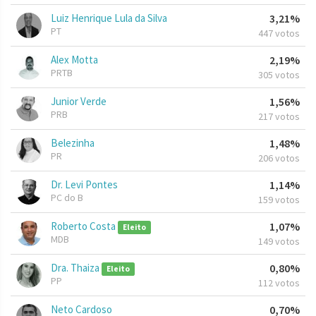
Luiz Henrique Lula da Silva
3,21%
PT
447 votos
Alex Motta
2,19%
PRTB
305 votos
Junior Verde
1,56%
PRB
217 votos
Belezinha
1,48%
PR
206 votos
Dr. Levi Pontes
1,14%
PC do B
159 votos
Roberto Costa
1,07%
Eleito
MDB
149 votos
Dra. Thaiza
0,80%
Eleito
PP
112 votos
Neto Cardoso
0,70%