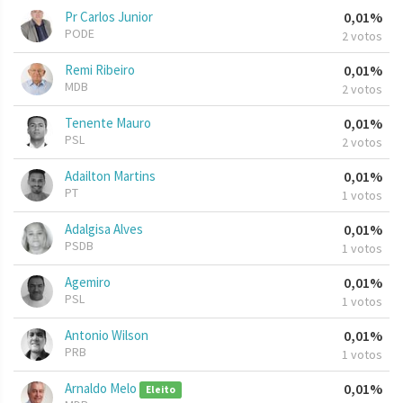
Pr Carlos Junior
0,01%
PODE
2 votos
Remi Ribeiro
0,01%
MDB
2 votos
Tenente Mauro
0,01%
PSL
2 votos
Adailton Martins
0,01%
PT
1 votos
Adalgisa Alves
0,01%
PSDB
1 votos
Agemiro
0,01%
PSL
1 votos
Antonio Wilson
0,01%
PRB
1 votos
Arnaldo Melo
0,01%
Eleito