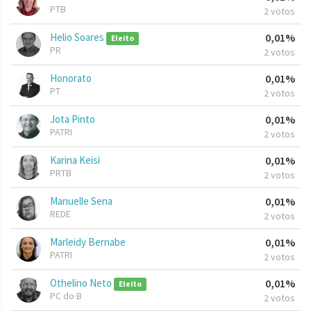
PTB
2 votos
Helio Soares
0,01%
Eleito
PR
2 votos
Honorato
0,01%
PT
2 votos
Jota Pinto
0,01%
PATRI
2 votos
Karina Keisi
0,01%
PRTB
2 votos
Manuelle Sena
0,01%
REDE
2 votos
Marleidy Bernabe
0,01%
PATRI
2 votos
Othelino Neto
0,01%
Eleito
PC do B
2 votos