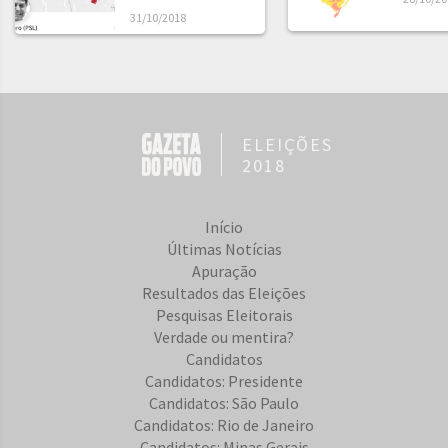
31/10/2018
ELEIÇÕES
2018
Início
Últimas Notícias
Apuração
Resultados das Eleições
Pesquisas Eleitorais
Verdade ou mentira?
Candidatos
Candidatos: Presidente
Candidatos: São Paulo
Candidatos: Rio de Janeiro
Candidatos: Minas Gerais