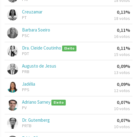
18 votos
Creuzamar
0,13%
PT
18 votos
Barbara Soeiro
0,11%
PSC
16 votos
Dra. Cleide Coutinho
0,11%
Eleito
PDT
15 votos
Augusto de Jesus
0,09%
PRB
13 votos
Jadélia
0,09%
PPS
12 votos
Adriano Sarney
0,07%
Eleito
PV
10 votos
Dr. Gutemberg
0,07%
PRTB
10 votos