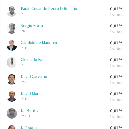
Paulo Cesar de Pedro D Rosario
0,02%
PT
3 votos
Sergio Frota
0,02%
PR
3 votos
Cândido de Madureira
0,01%
PTB
2 votos
Cleinaldo Bil
0,01%
PT
2 votos
David Carvalho
0,01%
PSD
2 votos
David Morais
0,01%
PTB
2 votos
Dr. Bentivi
0,01%
PSDB
2 votos
Drª Sônia
0,01%