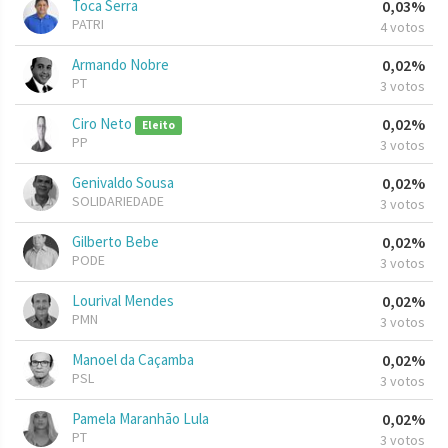
Toca Serra
0,03%
PATRI
4 votos
Armando Nobre
0,02%
PT
3 votos
Ciro Neto
0,02%
Eleito
PP
3 votos
Genivaldo Sousa
0,02%
SOLIDARIEDADE
3 votos
Gilberto Bebe
0,02%
PODE
3 votos
Lourival Mendes
0,02%
PMN
3 votos
Manoel da Caçamba
0,02%
PSL
3 votos
Pamela Maranhão Lula
0,02%
PT
3 votos