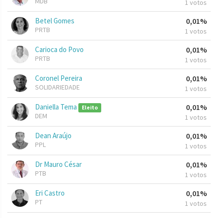
MDB
1 votos
Betel Gomes
0,01%
PRTB
1 votos
Carioca do Povo
0,01%
PRTB
1 votos
Coronel Pereira
0,01%
SOLIDARIEDADE
1 votos
Daniella Tema
0,01%
Eleito
DEM
1 votos
Dean Araújo
0,01%
PPL
1 votos
Dr Mauro César
0,01%
PTB
1 votos
Eri Castro
0,01%
PT
1 votos