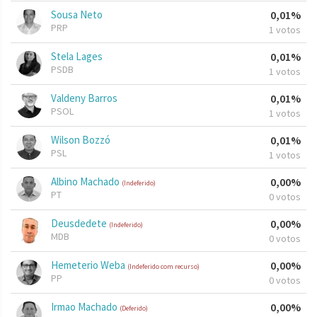
Sousa Neto
0,01%
PRP
1 votos
Stela Lages
0,01%
PSDB
1 votos
Valdeny Barros
0,01%
PSOL
1 votos
Wilson Bozzó
0,01%
PSL
1 votos
Albino Machado
0,00%
(Indeferido)
PT
0 votos
Deusdedete
0,00%
(Indeferido)
MDB
0 votos
Hemeterio Weba
0,00%
(Indeferido com recurso)
PP
0 votos
Irmao Machado
0,00%
(Deferido)