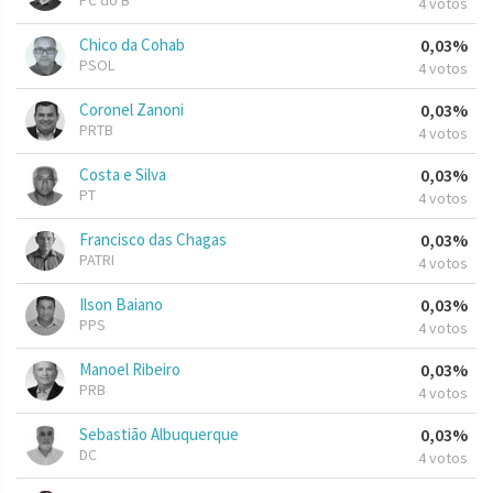
PC do B
4 votos
Chico da Cohab
0,03%
PSOL
4 votos
Coronel Zanoni
0,03%
PRTB
4 votos
Costa e Silva
0,03%
PT
4 votos
Francisco das Chagas
0,03%
PATRI
4 votos
Ilson Baiano
0,03%
PPS
4 votos
Manoel Ribeiro
0,03%
PRB
4 votos
Sebastião Albuquerque
0,03%
DC
4 votos