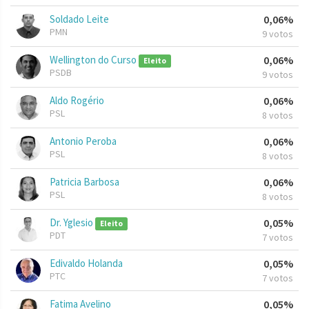
Soldado Leite
0,06%
PMN
9 votos
Wellington do Curso
0,06%
Eleito
PSDB
9 votos
Aldo Rogério
0,06%
PSL
8 votos
Antonio Peroba
0,06%
PSL
8 votos
Patricia Barbosa
0,06%
PSL
8 votos
Dr. Yglesio
0,05%
Eleito
PDT
7 votos
Edivaldo Holanda
0,05%
PTC
7 votos
Fatima Avelino
0,05%