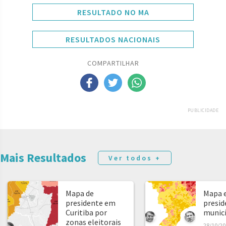
RESULTADO NO MA
RESULTADOS NACIONAIS
COMPARTILHAR
PUBLICIDADE
Mais Resultados
Ver todos +
Mapa de
Mapa e
presidente em
presid
Curitiba por
municíp
zonas eleitorais
28/10/20