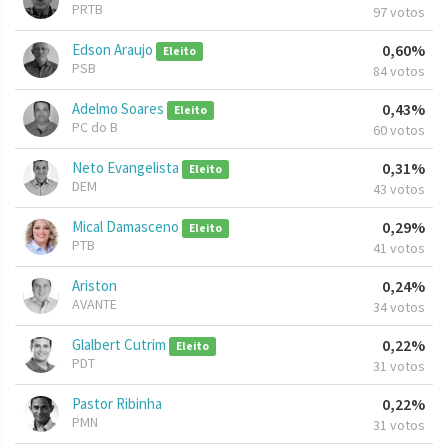
PRTB
97 votos
Edson Araujo
0,60%
Eleito
PSB
84 votos
Adelmo Soares
0,43%
Eleito
PC do B
60 votos
Neto Evangelista
0,31%
Eleito
DEM
43 votos
Mical Damasceno
0,29%
Eleito
PTB
41 votos
Ariston
0,24%
AVANTE
34 votos
Glalbert Cutrim
0,22%
Eleito
PDT
31 votos
Pastor Ribinha
0,22%
PMN
31 votos