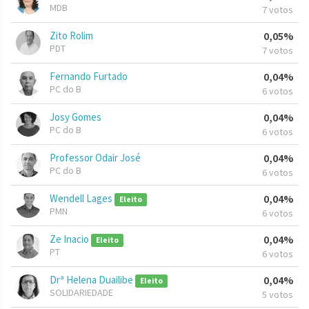
MDB
7 votos
Zito Rolim
0,05%
PDT
7 votos
Fernando Furtado
0,04%
PC do B
6 votos
Josy Gomes
0,04%
PC do B
6 votos
Professor Odair José
0,04%
PC do B
6 votos
Wendell Lages
0,04%
Eleito
PMN
6 votos
Ze Inacio
0,04%
Eleito
PT
6 votos
Drª Helena Duailibe
0,04%
Eleito
SOLIDARIEDADE
5 votos