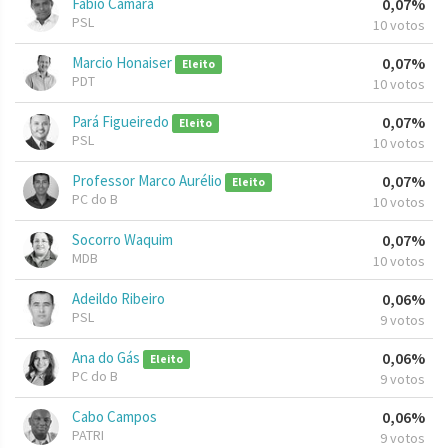
Fabio Câmara
0,07%
PSL
10 votos
Marcio Honaiser
0,07%
Eleito
PDT
10 votos
Pará Figueiredo
0,07%
Eleito
PSL
10 votos
Professor Marco Aurélio
0,07%
Eleito
PC do B
10 votos
Socorro Waquim
0,07%
MDB
10 votos
Adeildo Ribeiro
0,06%
PSL
9 votos
Ana do Gás
0,06%
Eleito
PC do B
9 votos
Cabo Campos
0,06%
PATRI
9 votos