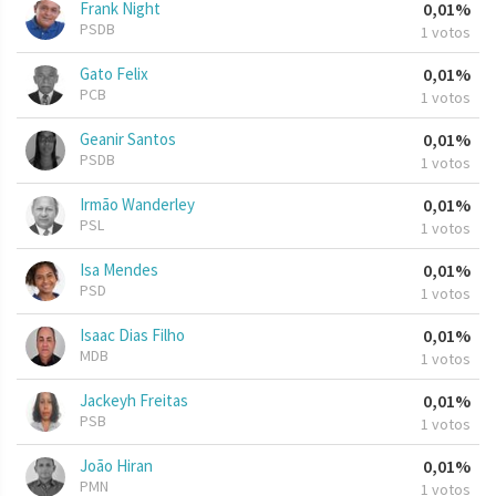
Frank Night
0,01%
PSDB
1 votos
Gato Felix
0,01%
PCB
1 votos
Geanir Santos
0,01%
PSDB
1 votos
Irmão Wanderley
0,01%
PSL
1 votos
Isa Mendes
0,01%
PSD
1 votos
Isaac Dias Filho
0,01%
MDB
1 votos
Jackeyh Freitas
0,01%
PSB
1 votos
João Hiran
0,01%
PMN
1 votos