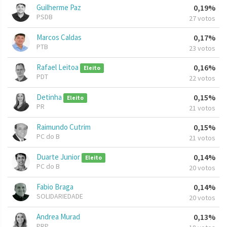
Guilherme Paz
0,19%
PSDB
27 votos
Marcos Caldas
0,17%
PTB
23 votos
Rafael Leitoa
0,16%
Eleito
PDT
22 votos
Detinha
0,15%
Eleito
PR
21 votos
Raimundo Cutrim
0,15%
PC do B
21 votos
Duarte Junior
0,14%
Eleito
PC do B
20 votos
Fabio Braga
0,14%
SOLIDARIEDADE
20 votos
Andrea Murad
0,13%
PRP