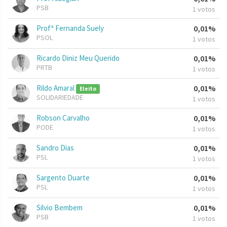
PSB
1 votos
Profª Fernanda Suely
0,01%
PSOL
1 votos
Ricardo Diniz Meu Querido
0,01%
PRTB
1 votos
Rildo Amaral
0,01%
Eleito
SOLIDARIEDADE
1 votos
Robson Carvalho
0,01%
PODE
1 votos
Sandro Dias
0,01%
PSL
1 votos
Sargento Duarte
0,01%
PSL
1 votos
Silvio Bembem
0,01%
PSB
1 votos