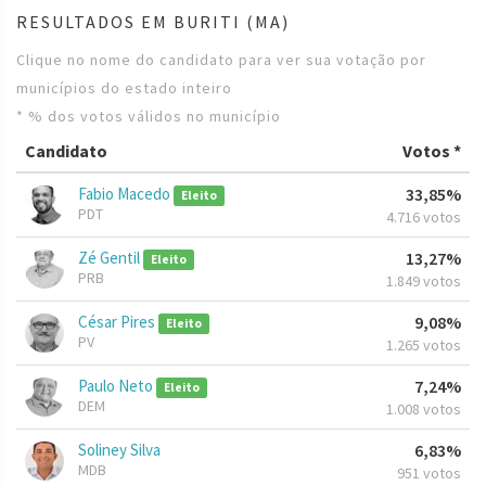
RESULTADOS EM BURITI (MA)
Clique no nome do candidato para ver sua votação por
municípios do estado inteiro
* % dos votos válidos no município
Candidato
Votos *
Fabio Macedo
33,85%
Eleito
PDT
4.716 votos
Zé Gentil
13,27%
Eleito
PRB
1.849 votos
César Pires
9,08%
Eleito
PV
1.265 votos
Paulo Neto
7,24%
Eleito
DEM
1.008 votos
Soliney Silva
6,83%
MDB
951 votos