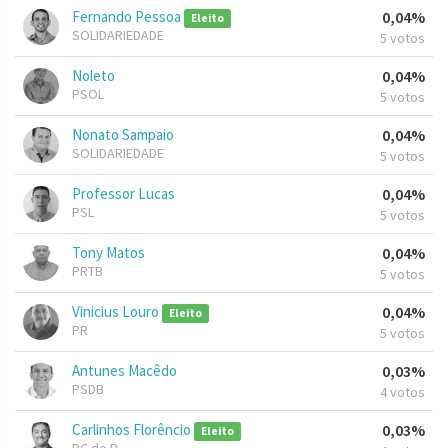
Fernando Pessoa
0,04%
Eleito
SOLIDARIEDADE
5 votos
Noleto
0,04%
PSOL
5 votos
Nonato Sampaio
0,04%
SOLIDARIEDADE
5 votos
Professor Lucas
0,04%
PSL
5 votos
Tony Matos
0,04%
PRTB
5 votos
Vinicius Louro
0,04%
Eleito
PR
5 votos
Antunes Macêdo
0,03%
PSDB
4 votos
Carlinhos Florêncio
0,03%
Eleito