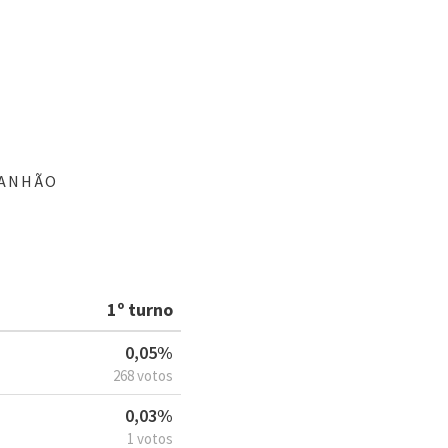
RANHÃO
1º turno
0,05%
268 votos
0,03%
1 votos