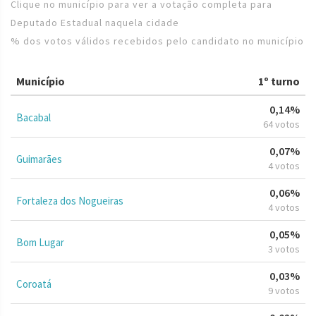
Clique no município para ver a votação completa para
Deputado Estadual naquela cidade
% dos votos válidos recebidos pelo candidato no município
Município
1º turno
0,14%
Bacabal
64 votos
0,07%
Guimarães
4 votos
0,06%
Fortaleza dos Nogueiras
4 votos
0,05%
Bom Lugar
3 votos
0,03%
Coroatá
9 votos