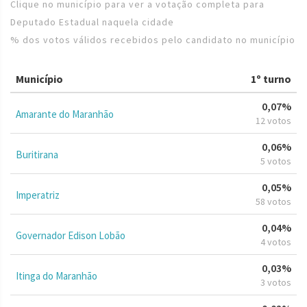
Clique no município para ver a votação completa para
Deputado Estadual naquela cidade
% dos votos válidos recebidos pelo candidato no município
Município
1º turno
0,07%
Amarante do Maranhão
12 votos
0,06%
Buritirana
5 votos
0,05%
Imperatriz
58 votos
0,04%
Governador Edison Lobão
4 votos
0,03%
Itinga do Maranhão
3 votos