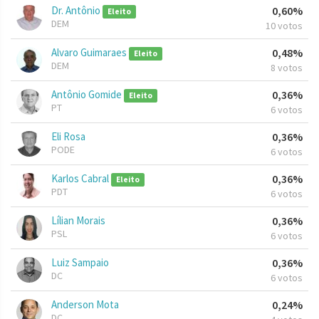
Dr. Antônio
0,60%
Eleito
DEM
10 votos
Alvaro Guimaraes
0,48%
Eleito
DEM
8 votos
Antônio Gomide
0,36%
Eleito
PT
6 votos
Eli Rosa
0,36%
PODE
6 votos
Karlos Cabral
0,36%
Eleito
PDT
6 votos
Lílian Morais
0,36%
PSL
6 votos
Luiz Sampaio
0,36%
DC
6 votos
Anderson Mota
0,24%
DC