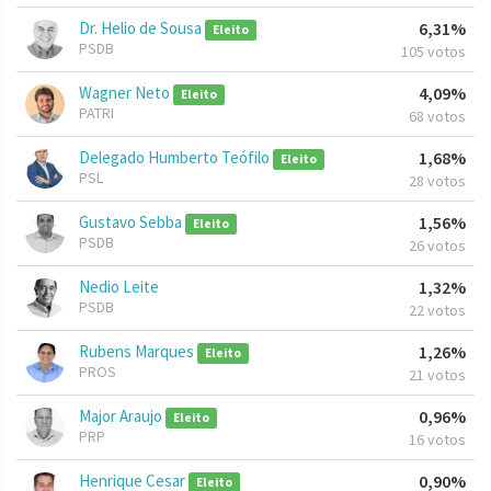
Dr. Helio de Sousa
6,31%
Eleito
PSDB
105 votos
Wagner Neto
4,09%
Eleito
PATRI
68 votos
Delegado Humberto Teófilo
1,68%
Eleito
PSL
28 votos
Gustavo Sebba
1,56%
Eleito
PSDB
26 votos
Nedio Leite
1,32%
PSDB
22 votos
Rubens Marques
1,26%
Eleito
PROS
21 votos
Major Araujo
0,96%
Eleito
PRP
16 votos
Henrique Cesar
0,90%
Eleito