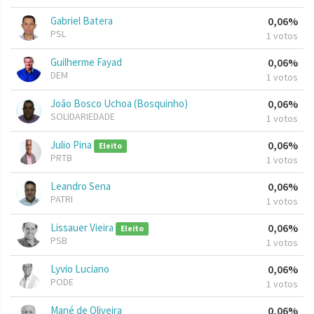
Gabriel Batera
0,06%
PSL
1 votos
Guilherme Fayad
0,06%
DEM
1 votos
João Bosco Uchoa (Bosquinho)
0,06%
SOLIDARIEDADE
1 votos
Julio Pina
0,06%
Eleito
PRTB
1 votos
Leandro Sena
0,06%
PATRI
1 votos
Lissauer Vieira
0,06%
Eleito
PSB
1 votos
Lyvio Luciano
0,06%
PODE
1 votos
Mané de Oliveira
0,06%