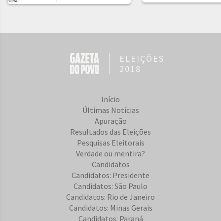
ELEIÇÕES
2018
Início
Últimas Notícias
Apuração
Resultados das Eleições
Pesquisas Eleitorais
Verdade ou mentira?
Candidatos
Candidatos: Presidente
Candidatos: São Paulo
Candidatos: Rio de Janeiro
Candidatos: Minas Gerais
Candidatos: Paraná