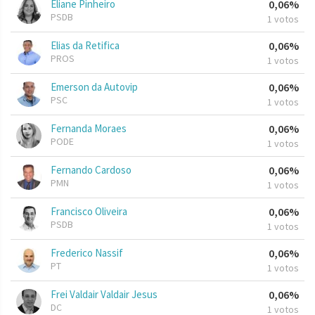
Eliane Pinheiro
0,06%
PSDB
1 votos
Elias da Retifica
0,06%
PROS
1 votos
Emerson da Autovip
0,06%
PSC
1 votos
Fernanda Moraes
0,06%
PODE
1 votos
Fernando Cardoso
0,06%
PMN
1 votos
Francisco Oliveira
0,06%
PSDB
1 votos
Frederico Nassif
0,06%
PT
1 votos
Frei Valdair Valdair Jesus
0,06%
DC
1 votos