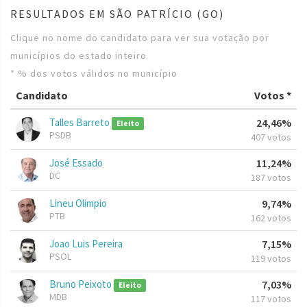
RESULTADOS EM SÃO PATRÍCIO (GO)
Clique no nome do candidato para ver sua votação por
municípios do estado inteiro
* % dos votos válidos no município
Candidato
Votos *
Talles Barreto
24,46%
Eleito
PSDB
407 votos
José Essado
11,24%
DC
187 votos
Lineu Olimpio
9,74%
PTB
162 votos
Joao Luis Pereira
7,15%
PSOL
119 votos
Bruno Peixoto
7,03%
Eleito
MDB
117 votos