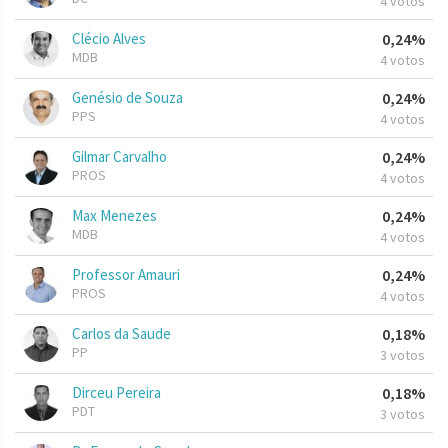
4 votos
Clécio Alves
0,24%
MDB
4 votos
Genésio de Souza
0,24%
PPS
4 votos
Gilmar Carvalho
0,24%
PROS
4 votos
Max Menezes
0,24%
MDB
4 votos
Professor Amauri
0,24%
PROS
4 votos
Carlos da Saude
0,18%
PP
3 votos
Dirceu Pereira
0,18%
PDT
3 votos