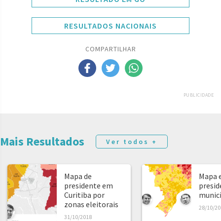
RESULTADOS NACIONAIS
COMPARTILHAR
PUBLICIDADE
Mais Resultados
Ver todos +
Mapa de
Mapa e
presidente em
presid
Curitiba por
municíp
zonas eleitorais
28/10/20
31/10/2018