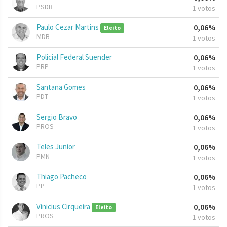
PSDB
1 votos
Paulo Cezar Martins
0,06%
Eleito
MDB
1 votos
Policial Federal Suender
0,06%
PRP
1 votos
Santana Gomes
0,06%
PDT
1 votos
Sergio Bravo
0,06%
PROS
1 votos
Teles Junior
0,06%
PMN
1 votos
Thiago Pacheco
0,06%
PP
1 votos
Vinicius Cirqueira
0,06%
Eleito
PROS
1 votos