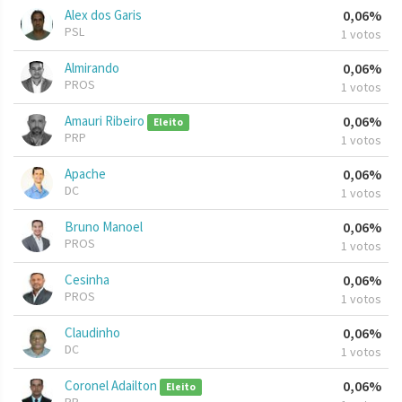
Alex dos Garis
0,06%
PSL
1 votos
Almirando
0,06%
PROS
1 votos
Amauri Ribeiro
0,06%
Eleito
PRP
1 votos
Apache
0,06%
DC
1 votos
Bruno Manoel
0,06%
PROS
1 votos
Cesinha
0,06%
PROS
1 votos
Claudinho
0,06%
DC
1 votos
Coronel Adailton
0,06%
Eleito