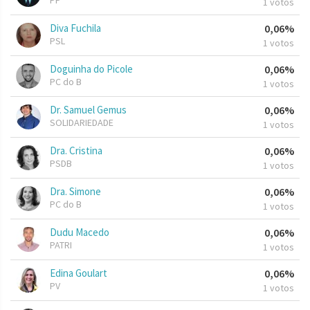
PP
1 votos
Diva Fuchila
0,06%
PSL
1 votos
Doguinha do Picole
0,06%
PC do B
1 votos
Dr. Samuel Gemus
0,06%
SOLIDARIEDADE
1 votos
Dra. Cristina
0,06%
PSDB
1 votos
Dra. Simone
0,06%
PC do B
1 votos
Dudu Macedo
0,06%
PATRI
1 votos
Edina Goulart
0,06%
PV
1 votos