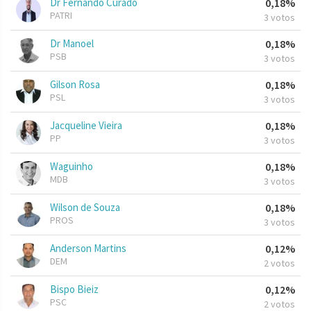
Dr Fernando Curado
0,18%
PATRI
3 votos
Dr Manoel
0,18%
PSB
3 votos
Gilson Rosa
0,18%
PSL
3 votos
Jacqueline Vieira
0,18%
PP
3 votos
Waguinho
0,18%
MDB
3 votos
Wilson de Souza
0,18%
PROS
3 votos
Anderson Martins
0,12%
DEM
2 votos
Bispo Bieiz
0,12%
PSC
2 votos