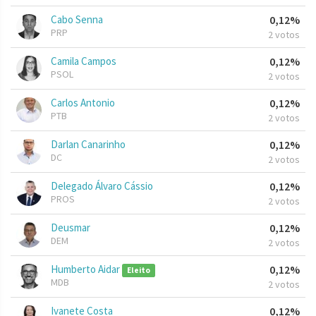
Cabo Senna
0,12%
PRP
2 votos
Camila Campos
0,12%
PSOL
2 votos
Carlos Antonio
0,12%
PTB
2 votos
Darlan Canarinho
0,12%
DC
2 votos
Delegado Álvaro Cássio
0,12%
PROS
2 votos
Deusmar
0,12%
DEM
2 votos
Humberto Aidar
0,12%
Eleito
MDB
2 votos
Ivanete Costa
0,12%