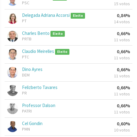
PSC
15 votos
Delegada Adriana Accorsi
0,84%
Eleito
PT
14 votos
Charles Bento
0,66%
Eleito
PRTB
11 votos
Claudio Meirelles
0,66%
Eleito
PTC
11 votos
Dino Ayres
0,66%
DEM
11 votos
Felizberto Tavares
0,66%
PR
11 votos
Professor Dalson
0,66%
PATRI
11 votos
Cel Gondin
0,60%
PMN
10 votos