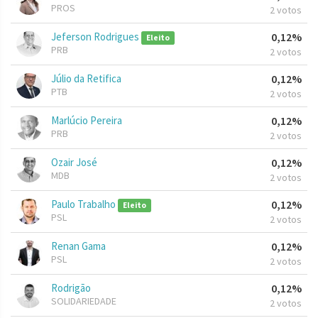
PROS
2 votos
Jeferson Rodrigues
0,12%
Eleito
PRB
2 votos
Júlio da Retifica
0,12%
PTB
2 votos
Marlúcio Pereira
0,12%
PRB
2 votos
Ozair José
0,12%
MDB
2 votos
Paulo Trabalho
0,12%
Eleito
PSL
2 votos
Renan Gama
0,12%
PSL
2 votos
Rodrigão
0,12%
SOLIDARIEDADE
2 votos