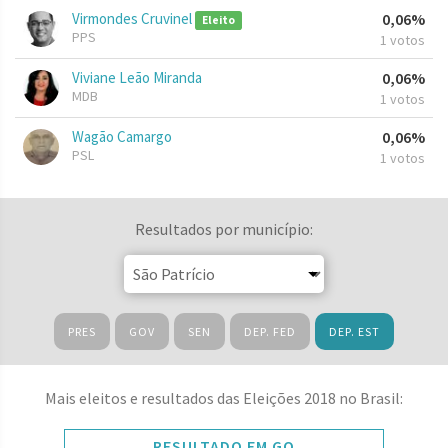
Virmondes Cruvinel
0,06%
Eleito
PPS
1 votos
Viviane Leão Miranda
0,06%
MDB
1 votos
Wagão Camargo
0,06%
PSL
1 votos
Resultados por município:
PRES
GOV
SEN
DEP. FED
DEP. EST
Mais eleitos e resultados das Eleições 2018 no Brasil:
RESULTADO EM GO