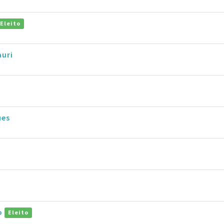
Eleito
uri
ues
ro
Eleito