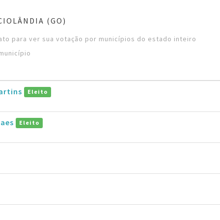
CIOLÂNDIA (GO)
to para ver sua votação por municípios do estado inteiro
município
artins
Eleito
raes
Eleito