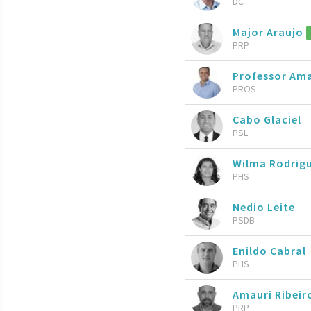
DC
Major Araujo
PRP
Professor Ama
PROS
Cabo Glaciel
PSL
Wilma Rodrig
PHS
Nedio Leite
PSDB
Enildo Cabral
PHS
Amauri Ribei
PRP