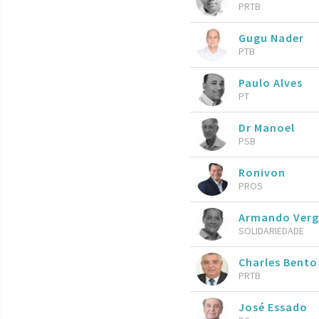
PRTB
Gugu Nader
PTB
Paulo Alves
PT
Dr Manoel
PSB
Ronivon
PROS
Armando Vergí
SOLIDARIEDADE
Charles Bent
PRTB
José Essado