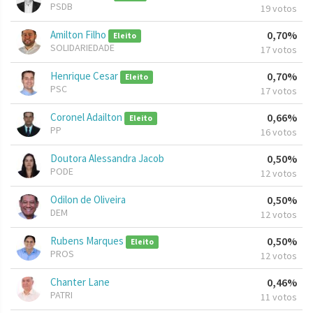
PSDB
19 votos
Amilton Filho
0,70%
Eleito
SOLIDARIEDADE
17 votos
Henrique Cesar
0,70%
Eleito
PSC
17 votos
Coronel Adailton
0,66%
Eleito
PP
16 votos
Doutora Alessandra Jacob
0,50%
PODE
12 votos
Odilon de Oliveira
0,50%
DEM
12 votos
Rubens Marques
0,50%
Eleito
PROS
12 votos
Chanter Lane
0,46%
PATRI
11 votos