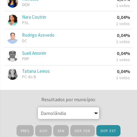
DEM
1 votos
Nara Coutrin
0,04%
PSL
1 votos
Rodrigo Azevedo
0,04%
DC
1 votos
Sueli Amorim
0,04%
PRP
1 votos
Tatiana Lemos
0,04%
PC do B
1 votos
Resultados por município:
PRES
GOV
SEN
DEP. FED
DEP. EST