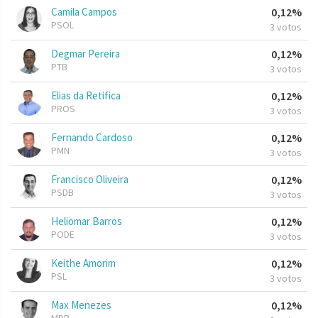
Camila Campos
0,12%
PSOL
3 votos
Degmar Pereira
0,12%
PTB
3 votos
Elias da Retifica
0,12%
PROS
3 votos
Fernando Cardoso
0,12%
PMN
3 votos
Francisco Oliveira
0,12%
PSDB
3 votos
Heliomar Barros
0,12%
PODE
3 votos
Keithe Amorim
0,12%
PSL
3 votos
Max Menezes
0,12%