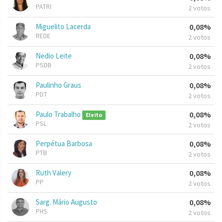
PATRI
2 votos
Miguelito Lacerda
0,08%
REDE
2 votos
Nedio Leite
0,08%
PSDB
2 votos
Paulinho Graus
0,08%
PDT
2 votos
Paulo Trabalho
0,08%
Eleito
PSL
2 votos
Perpétua Barbosa
0,08%
PTB
2 votos
Ruth Valery
0,08%
PP
2 votos
Sarg. Mário Augusto
0,08%
PHS
2 votos