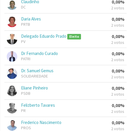
Claudinho
0,08%
DC
2 votos
Daria Alves
0,08%
PRTB
2 votos
Delegado Eduardo Prado
0,08%
Eleito
PV
2 votos
Dr Fernando Curado
0,08%
PATRI
2 votos
Dr. Samuel Gemus
0,08%
SOLIDARIEDADE
2 votos
Eliane Pinheiro
0,08%
PSDB
2 votos
Felizberto Tavares
0,08%
PR
2 votos
Frederico Nascimento
0,08%
PROS
2 votos