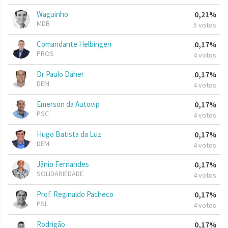
Waguinho
0,21%
MDB
5 votos
Comandante Helbingen
0,17%
PROS
4 votos
Dr Paulo Daher
0,17%
DEM
4 votos
Emerson da Autovip
0,17%
PSC
4 votos
Hugo Batista da Luz
0,17%
DEM
4 votos
Jânio Fernandes
0,17%
SOLIDARIEDADE
4 votos
Prof. Reginaldo Pacheco
0,17%
PSL
4 votos
Rodrigão
0,17%