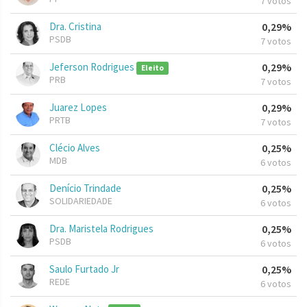
7 votos
Dra. Cristina
0,29%
PSDB
7 votos
Jeferson Rodrigues
0,29%
Eleito
PRB
7 votos
Juarez Lopes
0,29%
PRTB
7 votos
Clécio Alves
0,25%
MDB
6 votos
Denício Trindade
0,25%
SOLIDARIEDADE
6 votos
Dra. Maristela Rodrigues
0,25%
PSDB
6 votos
Saulo Furtado Jr
0,25%
REDE
6 votos