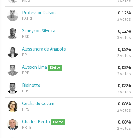
MDB
3 votos
Professor Dalson
0,12%
PATRI
3 votos
Simeyzon Silveira
0,12%
PSD
3 votos
Alessandra de Anapolis
0,08%
PP
2 votos
Alysson Lima
0,08%
Eleito
PRB
2 votos
Bisinotto
0,08%
PHS
2 votos
Cecília do Cevam
0,08%
PPS
2 votos
Charles Bento
0,08%
Eleito
PRTB
2 votos