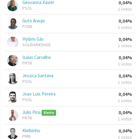
Geovanna Xavier
0,04%
PSOL
1 votos
Guto Araujo
0,04%
PODE
1 votos
Hylário Gás
0,04%
SOLIDARIEDADE
1 votos
Isaias Carvalho
0,04%
PRTB
1 votos
Jessica Santana
0,04%
PSOL
1 votos
Joao Luis Pereira
0,04%
PSOL
1 votos
Julio Pina
0,04%
Eleito
PRTB
1 votos
Kleibinho
0,04%
PMN
1 votos