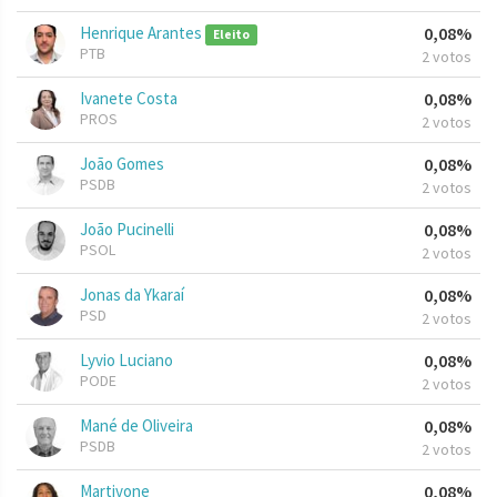
Henrique Arantes
0,08%
Eleito
PTB
2 votos
Ivanete Costa
0,08%
PROS
2 votos
João Gomes
0,08%
PSDB
2 votos
João Pucinelli
0,08%
PSOL
2 votos
Jonas da Ykaraí
0,08%
PSD
2 votos
Lyvio Luciano
0,08%
PODE
2 votos
Mané de Oliveira
0,08%
PSDB
2 votos
Martivone
0,08%