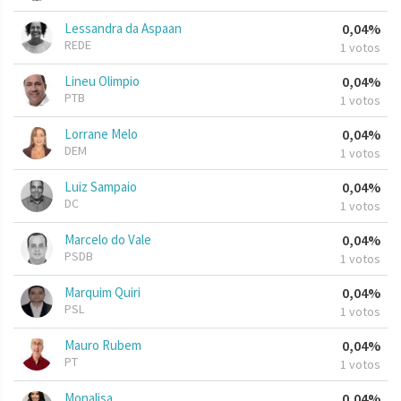
Lessandra da Aspaan
0,04%
REDE
1 votos
Lineu Olimpio
0,04%
PTB
1 votos
Lorrane Melo
0,04%
DEM
1 votos
Luiz Sampaio
0,04%
DC
1 votos
Marcelo do Vale
0,04%
PSDB
1 votos
Marquim Quiri
0,04%
PSL
1 votos
Mauro Rubem
0,04%
PT
1 votos
Monalisa
0,04%