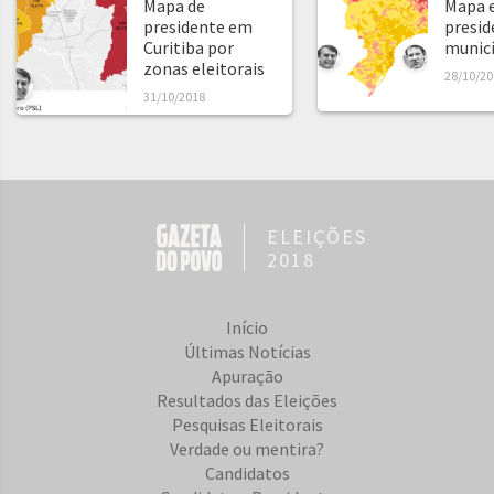
Mapa de
Mapa e
presidente em
presid
Curitiba por
municíp
zonas eleitorais
28/10/20
31/10/2018
ELEIÇÕES
2018
Início
Últimas Notícias
Apuração
Resultados das Eleições
Pesquisas Eleitorais
Verdade ou mentira?
Candidatos