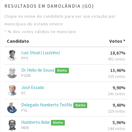
RESULTADOS EM DAMOLÂNDIA (GO)
Clique no nome do candidato para ver sua votação por
municípios do estado inteiro
* % dos votos válidos no município
Candidato
Votos *
Luiz Stival ( Luizinho)
18,67%
PPS
451 votos
Dr. Helio de Sousa
13,46%
Eleito
PSDB
325 votos
José Essado
9,98%
DC
241 votos
Delegado Humberto Teófilo
9,48%
Eleito
PSL
229 votos
Humberto Aidar
5,96%
Eleito
MDB
144 votos