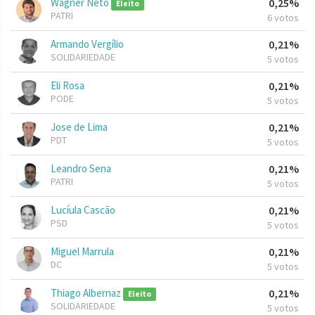
Wagner Neto
0,25%
Eleito
PATRI
6 votos
Armando Vergílio
0,21%
SOLIDARIEDADE
5 votos
Eli Rosa
0,21%
PODE
5 votos
Jose de Lima
0,21%
PDT
5 votos
Leandro Sena
0,21%
PATRI
5 votos
Lucíula Cascão
0,21%
PSD
5 votos
Miguel Marrula
0,21%
DC
5 votos
Thiago Albernaz
0,21%
Eleito
SOLIDARIEDADE
5 votos