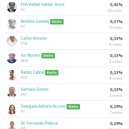
Frei Valdair Valdair Jesus
0,41%
DC
10 votos
Antônio Gomide
0,37%
Eleito
PT
9 votos
Carlos Antonio
0,33%
PTB
8 votos
Iso Moreira
0,33%
Eleito
DEM
8 votos
Karlos Cabral
0,33%
Eleito
PDT
8 votos
Santana Gomes
0,33%
PDT
8 votos
Delegada Adriana Accorsi
0,29%
Eleito
PT
7 votos
Dr. Fernando Pellozo
0,29%
PP