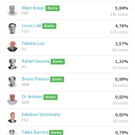
Major Araujo
5,84%
Eleito
PRP
141 votos
Lucas Calil
4,76%
Eleito
PSD
115 votos
Fabiano Luiz
2,57%
DC
62 votos
Rafael Gouveia
1,33%
Eleito
DC
32 votos
Bruno Peixoto
0,99%
Eleito
MDB
24 votos
Dr. Antônio
0,83%
Eleito
DEM
20 votos
Edinilson Veterinario
0,83%
PSC
20 votos
Talles Barreto
0,79%
Eleito