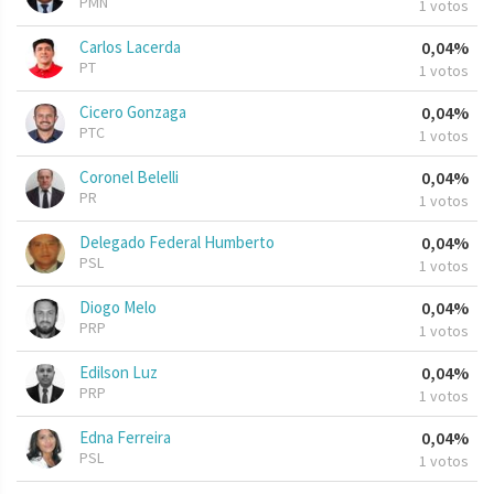
PMN
1 votos
Carlos Lacerda
0,04%
PT
1 votos
Cicero Gonzaga
0,04%
PTC
1 votos
Coronel Belelli
0,04%
PR
1 votos
Delegado Federal Humberto
0,04%
PSL
1 votos
Diogo Melo
0,04%
PRP
1 votos
Edilson Luz
0,04%
PRP
1 votos
Edna Ferreira
0,04%
PSL
1 votos