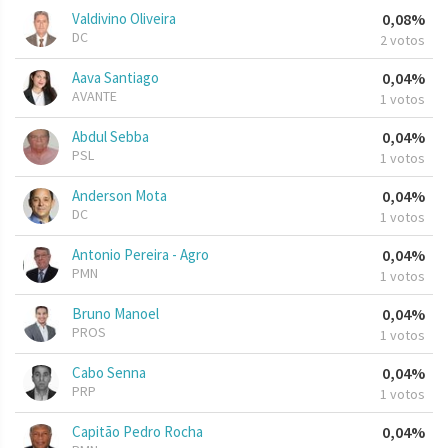
Valdivino Oliveira
0,08%
DC
2 votos
Aava Santiago
0,04%
AVANTE
1 votos
Abdul Sebba
0,04%
PSL
1 votos
Anderson Mota
0,04%
DC
1 votos
Antonio Pereira - Agro
0,04%
PMN
1 votos
Bruno Manoel
0,04%
PROS
1 votos
Cabo Senna
0,04%
PRP
1 votos
Capitão Pedro Rocha
0,04%