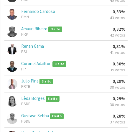
45 votos
Fernando Cardoso
0,33%
PMN
43 votos
Amauri Ribeiro
0,32%
Eleito
PRP
42 votos
Renan Gama
0,31%
PSL
41 votos
Coronel Adailton
0,30%
Eleito
PP
39 votos
Julio Pina
0,29%
Eleito
PRTB
38 votos
Lêda Borges
0,29%
Eleito
PSDB
38 votos
Gustavo Sebba
0,28%
Eleito
PSDB
37 votos