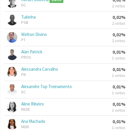
Eleito
DC
2 votos
Tukinha
0,02%
PSB
2 votos
Welton Divino
0,02%
PT
2 votos
Alan Patrick
0,01%
PROS
1 votos
Alessandra Carvalho
0,01%
PR
1 votos
Alexandre Top Treinamento
0,01%
DC
1 votos
Aline Ribeiro
0,01%
REDE
1 votos
Ana Machado
0,01%
MDB
1 votos