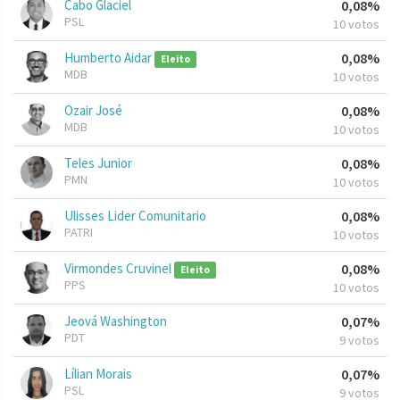
Cabo Glaciel
0,08%
PSL
10 votos
Humberto Aidar
0,08%
Eleito
MDB
10 votos
Ozair José
0,08%
MDB
10 votos
Teles Junior
0,08%
PMN
10 votos
Ulisses Lider Comunitario
0,08%
PATRI
10 votos
Virmondes Cruvinel
0,08%
Eleito
PPS
10 votos
Jeová Washington
0,07%
PDT
9 votos
Lílian Morais
0,07%
PSL
9 votos