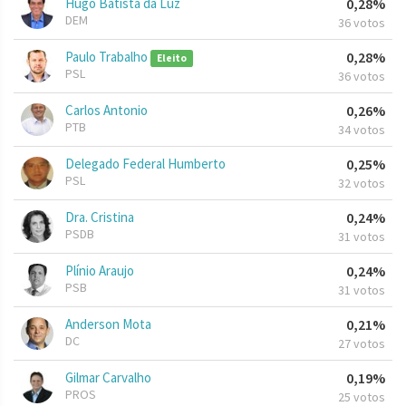
Hugo Batista da Luz
0,28%
DEM
36 votos
Paulo Trabalho
0,28%
Eleito
PSL
36 votos
Carlos Antonio
0,26%
PTB
34 votos
Delegado Federal Humberto
0,25%
PSL
32 votos
Dra. Cristina
0,24%
PSDB
31 votos
Plínio Araujo
0,24%
PSB
31 votos
Anderson Mota
0,21%
DC
27 votos
Gilmar Carvalho
0,19%
PROS
25 votos