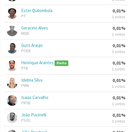
Ester Quilombola
0,01%
PT
1 votos
Geracino Alves
0,01%
MDB
1 votos
Guto Araujo
0,01%
PODE
1 votos
Henrique Arantes
0,01%
Eleito
PTB
1 votos
Idelma Silva
0,01%
PMN
1 votos
Isaias Carvalho
0,01%
PRTB
1 votos
João Pucinelli
0,01%
PSOL
1 votos