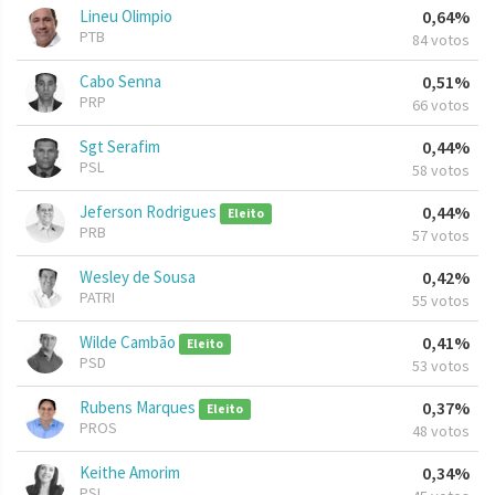
Lineu Olimpio
0,64%
PTB
84 votos
Cabo Senna
0,51%
PRP
66 votos
Sgt Serafim
0,44%
PSL
58 votos
Jeferson Rodrigues
0,44%
Eleito
PRB
57 votos
Wesley de Sousa
0,42%
PATRI
55 votos
Wilde Cambão
0,41%
Eleito
PSD
53 votos
Rubens Marques
0,37%
Eleito
PROS
48 votos
Keithe Amorim
0,34%
PSL