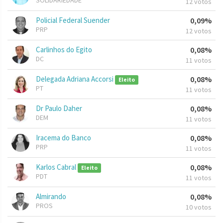
SOLIDARIEDADE
12 votos
Policial Federal Suender
0,09%
PRP
12 votos
Carlinhos do Egito
0,08%
DC
11 votos
Delegada Adriana Accorsi
0,08%
Eleito
PT
11 votos
Dr Paulo Daher
0,08%
DEM
11 votos
Iracema do Banco
0,08%
PRP
11 votos
Karlos Cabral
0,08%
Eleito
PDT
11 votos
Almirando
0,08%
PROS
10 votos