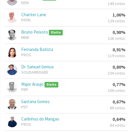
DEM
140 votos
Chanter Lane
1,06%
PATRI
139 votos
Bruno Peixoto
0,98%
Eleito
MDB
128 votos
Fernanda Batista
0,91%
PROS
119 votos
Dr. Samuel Gemus
0,80%
SOLIDARIEDADE
104 votos
Major Araujo
0,77%
Eleito
PRP
100 votos
Santana Gomes
0,67%
PDT
88 votos
Carlinhos do Mangao
0,64%
PROS
84 votos