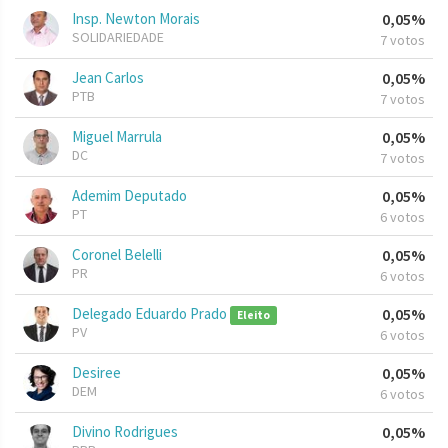
Insp. Newton Morais
0,05%
SOLIDARIEDADE
7 votos
Jean Carlos
0,05%
PTB
7 votos
Miguel Marrula
0,05%
DC
7 votos
Ademim Deputado
0,05%
PT
6 votos
Coronel Belelli
0,05%
PR
6 votos
Delegado Eduardo Prado
0,05%
Eleito
PV
6 votos
Desiree
0,05%
DEM
6 votos
Divino Rodrigues
0,05%