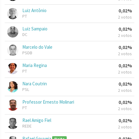
Luiz Antônio
0,02%
PT
2 votos
Luiz Sampaio
0,02%
DC
2 votos
Marcelo do Vale
0,02%
PSDB
2 votos
Maria Regina
0,02%
PT
2 votos
Nara Coutrin
0,02%
PSL
2 votos
Professor Ernesto Molinari
0,02%
PT
2 votos
Rael Amigo Fiel
0,02%
REDE
2 votos
Rafael Gouveia
0,02%