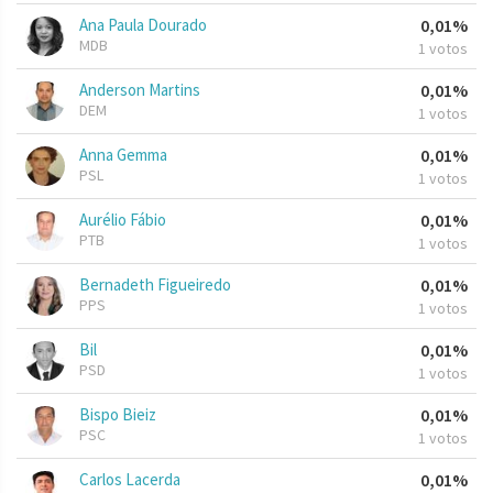
Ana Paula Dourado
0,01%
MDB
1 votos
Anderson Martins
0,01%
DEM
1 votos
Anna Gemma
0,01%
PSL
1 votos
Aurélio Fábio
0,01%
PTB
1 votos
Bernadeth Figueiredo
0,01%
PPS
1 votos
Bil
0,01%
PSD
1 votos
Bispo Bieiz
0,01%
PSC
1 votos
Carlos Lacerda
0,01%