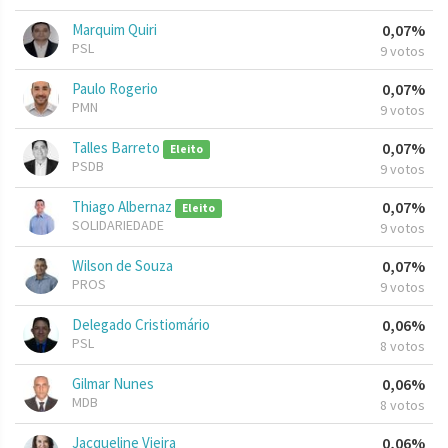
Marquim Quiri
0,07%
PSL
9 votos
Paulo Rogerio
0,07%
PMN
9 votos
Talles Barreto
0,07%
Eleito
PSDB
9 votos
Thiago Albernaz
0,07%
Eleito
SOLIDARIEDADE
9 votos
Wilson de Souza
0,07%
PROS
9 votos
Delegado Cristiomário
0,06%
PSL
8 votos
Gilmar Nunes
0,06%
MDB
8 votos
Jacqueline Vieira
0,06%