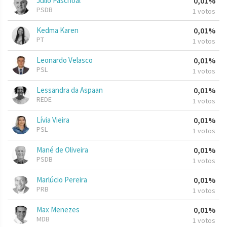
Júlio Paschoal
0,01%
PSDB
1 votos
Kedma Karen
0,01%
PT
1 votos
Leonardo Velasco
0,01%
PSL
1 votos
Lessandra da Aspaan
0,01%
REDE
1 votos
Lívia Vieira
0,01%
PSL
1 votos
Mané de Oliveira
0,01%
PSDB
1 votos
Marlúcio Pereira
0,01%
PRB
1 votos
Max Menezes
0,01%
MDB
1 votos