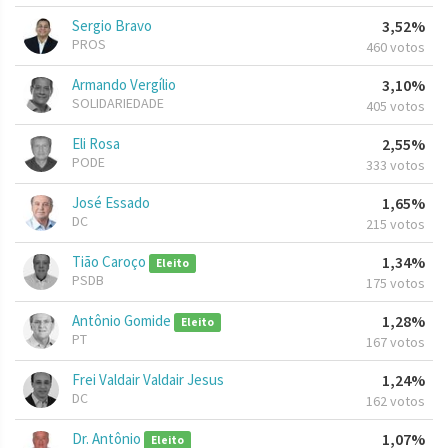
Sergio Bravo
3,52%
PROS
460 votos
Armando Vergílio
3,10%
SOLIDARIEDADE
405 votos
Eli Rosa
2,55%
PODE
333 votos
José Essado
1,65%
DC
215 votos
Tião Caroço
1,34%
Eleito
PSDB
175 votos
Antônio Gomide
1,28%
Eleito
PT
167 votos
Frei Valdair Valdair Jesus
1,24%
DC
162 votos
Dr. Antônio
1,07%
Eleito