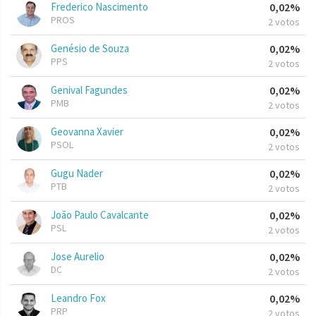
Frederico Nascimento
0,02%
PROS
2 votos
Genésio de Souza
0,02%
PPS
2 votos
Genival Fagundes
0,02%
PMB
2 votos
Geovanna Xavier
0,02%
PSOL
2 votos
Gugu Nader
0,02%
PTB
2 votos
João Paulo Cavalcante
0,02%
PSL
2 votos
Jose Aurelio
0,02%
DC
2 votos
Leandro Fox
0,02%
PRP
2 votos