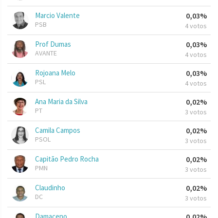
Marcio Valente
0,03%
PSB
4 votos
Prof Dumas
0,03%
AVANTE
4 votos
Rojoana Melo
0,03%
PSL
4 votos
Ana Maria da Silva
0,02%
PT
3 votos
Camila Campos
0,02%
PSOL
3 votos
Capitão Pedro Rocha
0,02%
PMN
3 votos
Claudinho
0,02%
DC
3 votos
Damaceno
0,02%