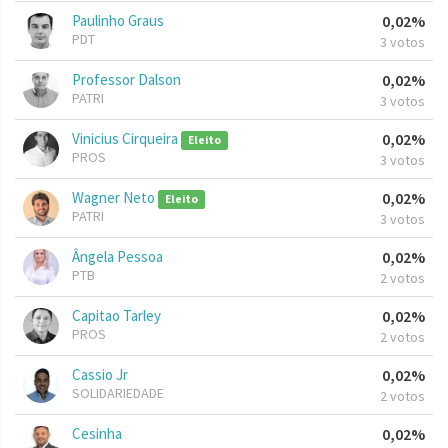
Paulinho Graus
0,02%
PDT
3 votos
Professor Dalson
0,02%
PATRI
3 votos
Vinicius Cirqueira
0,02%
Eleito
PROS
3 votos
Wagner Neto
0,02%
Eleito
PATRI
3 votos
Ângela Pessoa
0,02%
PTB
2 votos
Capitao Tarley
0,02%
PROS
2 votos
Cassio Jr
0,02%
SOLIDARIEDADE
2 votos
Cesinha
0,02%