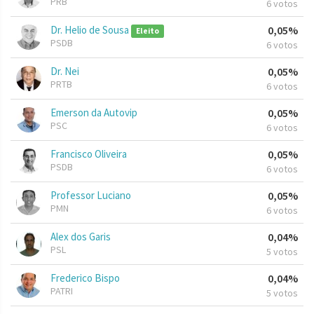
PRB
6 votos
Dr. Helio de Sousa
0,05%
Eleito
PSDB
6 votos
Dr. Nei
0,05%
PRTB
6 votos
Emerson da Autovip
0,05%
PSC
6 votos
Francisco Oliveira
0,05%
PSDB
6 votos
Professor Luciano
0,05%
PMN
6 votos
Alex dos Garis
0,04%
PSL
5 votos
Frederico Bispo
0,04%
PATRI
5 votos