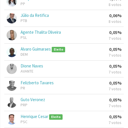
PP
8 votos
Júlio da Retifica
0,06%
PTB
8 votos
Agente Thalita Oliveira
0,05%
PSL
7 votos
Alvaro Guimaraes
0,05%
Eleito
DEM
7 votos
Dione Naves
0,05%
AVANTE
7 votos
Felizberto Tavares
0,05%
PR
7 votos
Guto Veronez
0,05%
PRP
7 votos
Henrique Cesar
0,05%
Eleito
PSC
7 votos