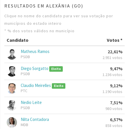
RESULTADOS EM ALEXÂNIA (GO)
Clique no nome do candidato para ver sua votação por
municípios do estado inteiro
* % dos votos válidos no município
Candidato
Votos *
Matheus Ramos
22,61%
PSDB
2.951 votos
Diego Sorgatto
9,47%
Eleito
PSDB
1.236 votos
Claudio Meirelles
9,12%
Eleito
PTC
1.190 votos
Nedio Leite
7,51%
PSDB
980 votos
Nilta Contadora
6,57%
MDB
858 votos