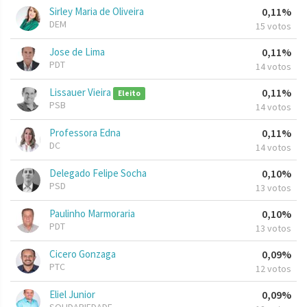
Sirley Maria de Oliveira
0,11%
DEM
15 votos
Jose de Lima
0,11%
PDT
14 votos
Lissauer Vieira
0,11%
Eleito
PSB
14 votos
Professora Edna
0,11%
DC
14 votos
Delegado Felipe Socha
0,10%
PSD
13 votos
Paulinho Marmoraria
0,10%
PDT
13 votos
Cicero Gonzaga
0,09%
PTC
12 votos
Eliel Junior
0,09%