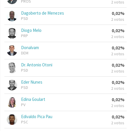
PROS
2 votos
Dagoberto de Menezes
0,02%
PSD
2 votos
Diogo Melo
0,02%
PRP
2 votos
Donalvam
0,02%
DEM
2 votos
Dr. Antonio Otoni
0,02%
PSD
2 votos
Eder Nunes
0,02%
PSD
2 votos
Edina Goulart
0,02%
PV
2 votos
Edivaldo Pica Pau
0,02%
PSC
2 votos