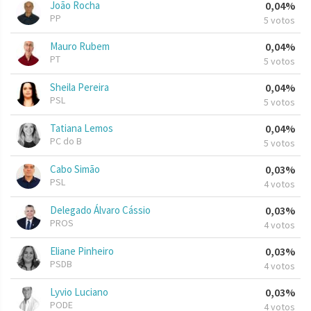
João Rocha
0,04%
PP
5 votos
Mauro Rubem
0,04%
PT
5 votos
Sheila Pereira
0,04%
PSL
5 votos
Tatiana Lemos
0,04%
PC do B
5 votos
Cabo Simão
0,03%
PSL
4 votos
Delegado Álvaro Cássio
0,03%
PROS
4 votos
Eliane Pinheiro
0,03%
PSDB
4 votos
Lyvio Luciano
0,03%
PODE
4 votos