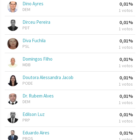
Dino Ayres
0,01%
DEM
1 votos
Dirceu Pereira
0,01%
PDT
1 votos
Diva Fuchila
0,01%
PSL
1 votos
Domingos Filho
0,01%
MDB
1 votos
Doutora Alessandra Jacob
0,01%
PODE
1 votos
Dr. Rubem Alves
0,01%
DEM
1 votos
Edilson Luz
0,01%
PRP
1 votos
Eduardo Aires
0,01%
PROS
1 votos