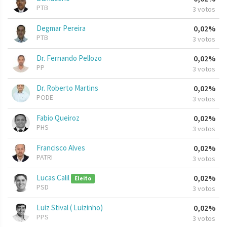
PTB
3 votos
Degmar Pereira
0,02%
PTB
3 votos
Dr. Fernando Pellozo
0,02%
PP
3 votos
Dr. Roberto Martins
0,02%
PODE
3 votos
Fabio Queiroz
0,02%
PHS
3 votos
Francisco Alves
0,02%
PATRI
3 votos
Lucas Calil
0,02%
Eleito
PSD
3 votos
Luiz Stival ( Luizinho)
0,02%
PPS
3 votos