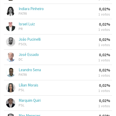
Indiara Pinheiro
0,02%
PATRI
1 votos
Israel Luiz
0,02%
PR
1 votos
João Pucinelli
0,02%
PSOL
1 votos
José Essado
0,02%
DC
1 votos
Leandro Sena
0,02%
PATRI
1 votos
Lílian Morais
0,02%
PSL
1 votos
Marquim Quiri
0,02%
PSL
1 votos
Max Menezes
0,02%