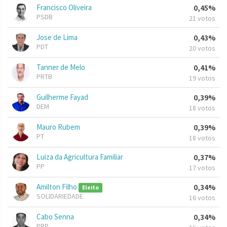
Francisco Oliveira
0,45%
PSDB
21 votos
Jose de Lima
0,43%
PDT
20 votos
Tanner de Melo
0,41%
PRTB
19 votos
Guilherme Fayad
0,39%
DEM
18 votos
Mauro Rubem
0,39%
PT
18 votos
Luiza da Agricultura Familiar
0,37%
PP
17 votos
Amilton Filho
0,34%
Eleito
SOLIDARIEDADE
16 votos
Cabo Senna
0,34%
PRP