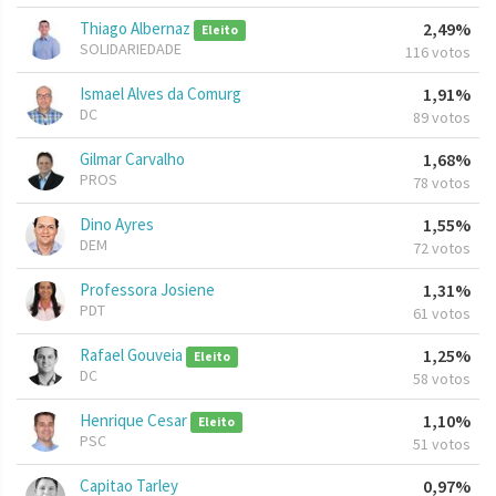
Thiago Albernaz
2,49%
Eleito
SOLIDARIEDADE
116 votos
Ismael Alves da Comurg
1,91%
DC
89 votos
Gilmar Carvalho
1,68%
PROS
78 votos
Dino Ayres
1,55%
DEM
72 votos
Professora Josiene
1,31%
PDT
61 votos
Rafael Gouveia
1,25%
Eleito
DC
58 votos
Henrique Cesar
1,10%
Eleito
PSC
51 votos
Capitao Tarley
0,97%