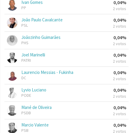
Ivan Gomes
0,04%
PP
2 votos
João Paulo Cavalcante
0,04%
PSL
2 votos
Joãozinho Guimarães
0,04%
PHS
2 votos
Joel Marinelli
0,04%
PATRI
2 votos
Laurencio Messias - Fukinha
0,04%
DC
2 votos
Lyvio Luciano
0,04%
PODE
2 votos
Mané de Oliveira
0,04%
PSDB
2 votos
Marcio Valente
0,04%
PSB
2 votos