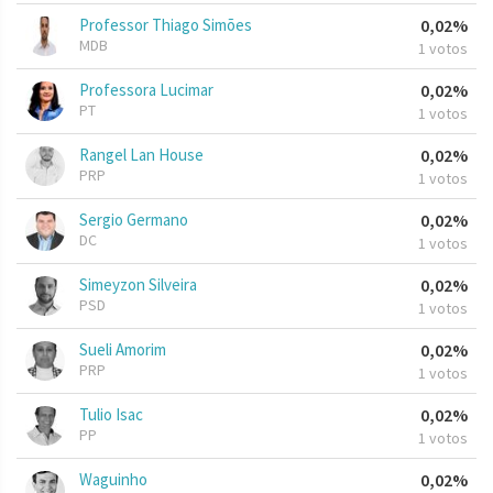
Professor Thiago Simões
0,02%
MDB
1 votos
Professora Lucimar
0,02%
PT
1 votos
Rangel Lan House
0,02%
PRP
1 votos
Sergio Germano
0,02%
DC
1 votos
Simeyzon Silveira
0,02%
PSD
1 votos
Sueli Amorim
0,02%
PRP
1 votos
Tulio Isac
0,02%
PP
1 votos
Waguinho
0,02%