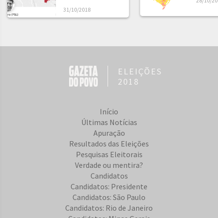
28/10/20
31/10/2018
ELEIÇÕES
2018
Início
Últimas Notícias
Apuração
Resultados das Eleições
Pesquisas Eleitorais
Verdade ou mentira?
Candidatos
Candidatos: Presidente
Candidatos: São Paulo
Candidatos: Rio de Janeiro