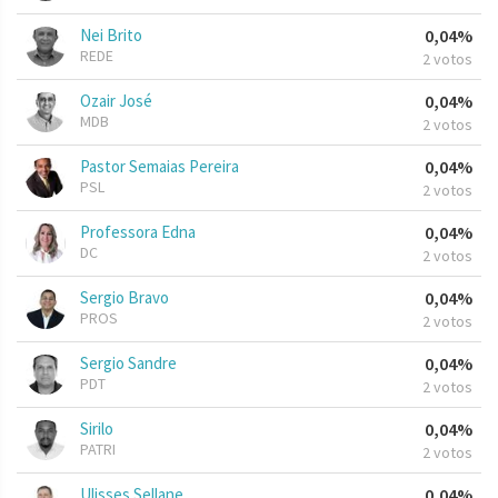
Nei Brito
0,04%
REDE
2 votos
Ozair José
0,04%
MDB
2 votos
Pastor Semaias Pereira
0,04%
PSL
2 votos
Professora Edna
0,04%
DC
2 votos
Sergio Bravo
0,04%
PROS
2 votos
Sergio Sandre
0,04%
PDT
2 votos
Sirilo
0,04%
PATRI
2 votos
Ulisses Sellane
0,04%