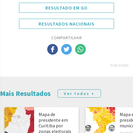
RESULTADO EM GO
RESULTADOS NACIONAIS
COMPARTILHAR
PUBLICIDADE
Mais Resultados
Ver todos +
Mapa de
Mapa e
presidente em
presid
Curitiba por
municíp
zonas eleitorais