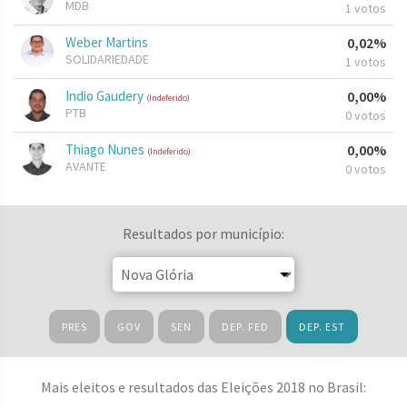
MDB
1 votos
Weber Martins
0,02%
SOLIDARIEDADE
1 votos
Indio Gaudery
0,00%
(Indeferido)
PTB
0 votos
Thiago Nunes
0,00%
(Indeferido)
AVANTE
0 votos
Resultados por município:
PRES
GOV
SEN
DEP. FED
DEP. EST
Mais eleitos e resultados das Eleições 2018 no Brasil: