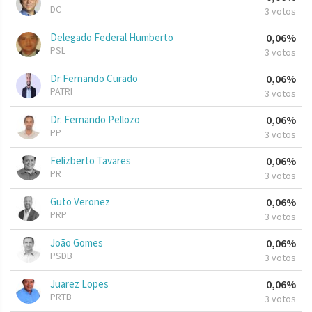
DC
3 votos
Delegado Federal Humberto
0,06%
PSL
3 votos
Dr Fernando Curado
0,06%
PATRI
3 votos
Dr. Fernando Pellozo
0,06%
PP
3 votos
Felizberto Tavares
0,06%
PR
3 votos
Guto Veronez
0,06%
PRP
3 votos
João Gomes
0,06%
PSDB
3 votos
Juarez Lopes
0,06%
PRTB
3 votos