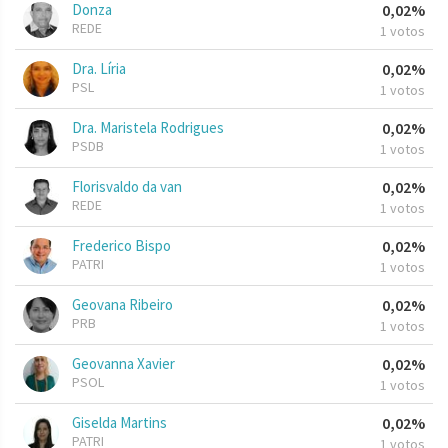
Donza
0,02%
REDE
1 votos
Dra. Líria
0,02%
PSL
1 votos
Dra. Maristela Rodrigues
0,02%
PSDB
1 votos
Florisvaldo da van
0,02%
REDE
1 votos
Frederico Bispo
0,02%
PATRI
1 votos
Geovana Ribeiro
0,02%
PRB
1 votos
Geovanna Xavier
0,02%
PSOL
1 votos
Giselda Martins
0,02%
PATRI
1 votos