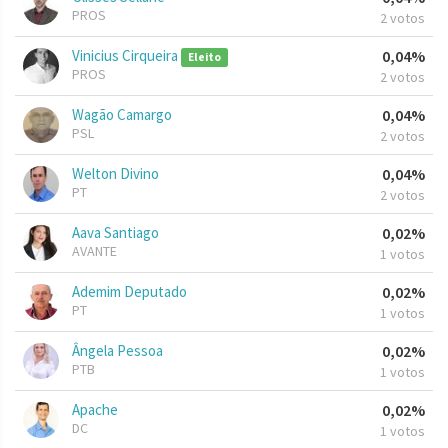
PROS
2 votos
Vinicius Cirqueira
0,04%
Eleito
PROS
2 votos
Wagão Camargo
0,04%
PSL
2 votos
Welton Divino
0,04%
PT
2 votos
Aava Santiago
0,02%
AVANTE
1 votos
Ademim Deputado
0,02%
PT
1 votos
Ângela Pessoa
0,02%
PTB
1 votos
Apache
0,02%
DC
1 votos