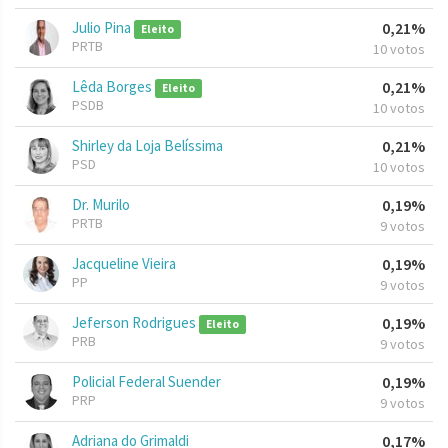
Julio Pina
0,21%
Eleito
PRTB
10 votos
Lêda Borges
0,21%
Eleito
PSDB
10 votos
Shirley da Loja Belíssima
0,21%
PSD
10 votos
Dr. Murilo
0,19%
PRTB
9 votos
Jacqueline Vieira
0,19%
PP
9 votos
Jeferson Rodrigues
0,19%
Eleito
PRB
9 votos
Policial Federal Suender
0,19%
PRP
9 votos
Adriana do Grimaldi
0,17%