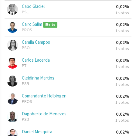
Cabo Glaciel
0,02%
PSL
1 votos
Cairo Salim
0,02%
Eleito
PROS
1 votos
Camila Campos
0,02%
PSOL
1 votos
Carlos Lacerda
0,02%
PT
1 votos
Cleidinha Martins
0,02%
PSB
1 votos
Comandante Helbingen
0,02%
PROS
1 votos
Dagoberto de Menezes
0,02%
PSD
1 votos
Daniel Mesquita
0,02%