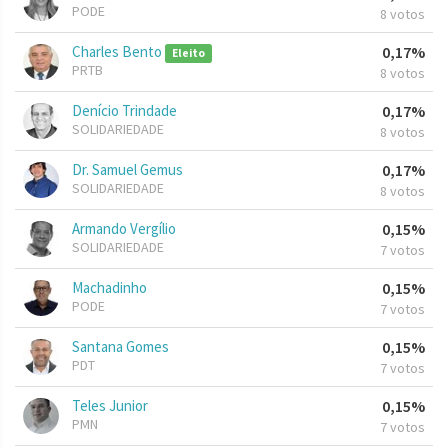
PODE
8 votos
Charles Bento
0,17%
Eleito
PRTB
8 votos
Denício Trindade
0,17%
SOLIDARIEDADE
8 votos
Dr. Samuel Gemus
0,17%
SOLIDARIEDADE
8 votos
Armando Vergílio
0,15%
SOLIDARIEDADE
7 votos
Machadinho
0,15%
PODE
7 votos
Santana Gomes
0,15%
PDT
7 votos
Teles Junior
0,15%
PMN
7 votos