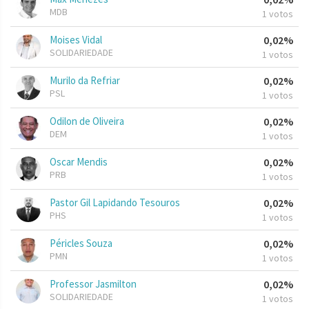
MDB
1 votos
Moises Vidal
0,02%
SOLIDARIEDADE
1 votos
Murilo da Refriar
0,02%
PSL
1 votos
Odilon de Oliveira
0,02%
DEM
1 votos
Oscar Mendis
0,02%
PRB
1 votos
Pastor Gil Lapidando Tesouros
0,02%
PHS
1 votos
Péricles Souza
0,02%
PMN
1 votos
Professor Jasmilton
0,02%
SOLIDARIEDADE
1 votos