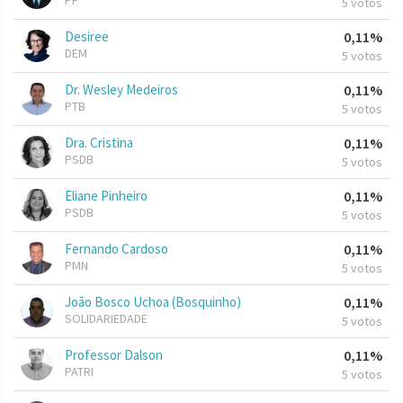
PP
5 votos
Desiree
0,11%
DEM
5 votos
Dr. Wesley Medeiros
0,11%
PTB
5 votos
Dra. Cristina
0,11%
PSDB
5 votos
Eliane Pinheiro
0,11%
PSDB
5 votos
Fernando Cardoso
0,11%
PMN
5 votos
João Bosco Uchoa (Bosquinho)
0,11%
SOLIDARIEDADE
5 votos
Professor Dalson
0,11%
PATRI
5 votos