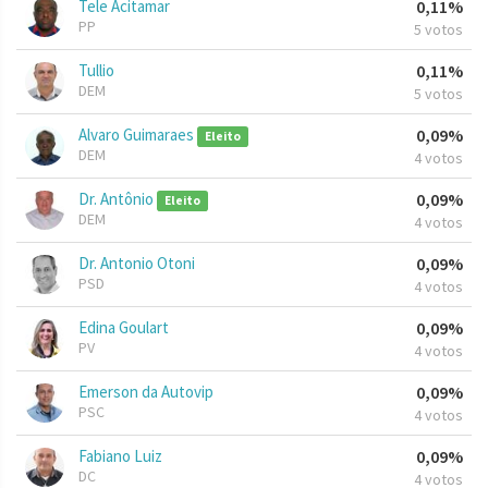
Tele Acitamar
0,11%
PP
5 votos
Tullio
0,11%
DEM
5 votos
Alvaro Guimaraes
0,09%
Eleito
DEM
4 votos
Dr. Antônio
0,09%
Eleito
DEM
4 votos
Dr. Antonio Otoni
0,09%
PSD
4 votos
Edina Goulart
0,09%
PV
4 votos
Emerson da Autovip
0,09%
PSC
4 votos
Fabiano Luiz
0,09%
DC
4 votos