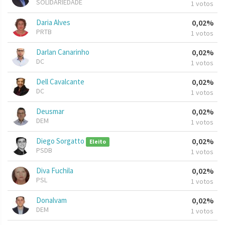
SOLIDARIEDADE
1 votos
Daria Alves
0,02%
PRTB
1 votos
Darlan Canarinho
0,02%
DC
1 votos
Dell Cavalcante
0,02%
DC
1 votos
Deusmar
0,02%
DEM
1 votos
Diego Sorgatto
0,02%
Eleito
PSDB
1 votos
Diva Fuchila
0,02%
PSL
1 votos
Donalvam
0,02%
DEM
1 votos