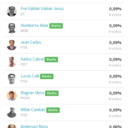
Frei Valdair Valdair Jesus
0,09%
DC
4 votos
Humberto Aidar
0,09%
Eleito
MDB
4 votos
Jean Carlos
0,09%
PTB
4 votos
Karlos Cabral
0,09%
Eleito
PDT
4 votos
Lucas Calil
0,09%
Eleito
PSD
4 votos
Wagner Neto
0,09%
Eleito
PATRI
4 votos
Wilde Cambão
0,09%
Eleito
PSD
4 votos
Anderson Mota
0,06%