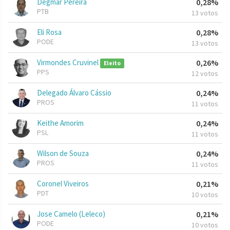
Degmar Pereira
0,28%
PTB
13 votos
Eli Rosa
0,28%
PODE
13 votos
Virmondes Cruvinel
0,26%
Eleito
PPS
12 votos
Delegado Álvaro Cássio
0,24%
PROS
11 votos
Keithe Amorim
0,24%
PSL
11 votos
Wilson de Souza
0,24%
PROS
11 votos
Coronel Viveiros
0,21%
PDT
10 votos
Jose Camelo (Leleco)
0,21%
PODE
10 votos