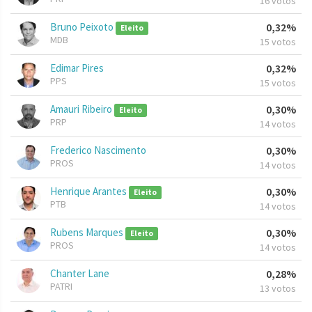
16 votos
Bruno Peixoto
0,32%
Eleito
MDB
15 votos
Edimar Pires
0,32%
PPS
15 votos
Amauri Ribeiro
0,30%
Eleito
PRP
14 votos
Frederico Nascimento
0,30%
PROS
14 votos
Henrique Arantes
0,30%
Eleito
PTB
14 votos
Rubens Marques
0,30%
Eleito
PROS
14 votos
Chanter Lane
0,28%
PATRI
13 votos