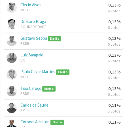
Clécio Alves
0,13%
MDB
6 votos
Dr. Ícaro Braga
0,13%
SOLIDARIEDADE
6 votos
Gustavo Sebba
0,13%
Eleito
PSDB
6 votos
Luiz Sampaio
0,13%
DC
6 votos
Paulo Cezar Martins
0,13%
Eleito
MDB
6 votos
Tião Caroço
0,13%
Eleito
PSDB
6 votos
Carlos da Saude
0,11%
PP
5 votos
Coronel Adailton
0,11%
Eleito