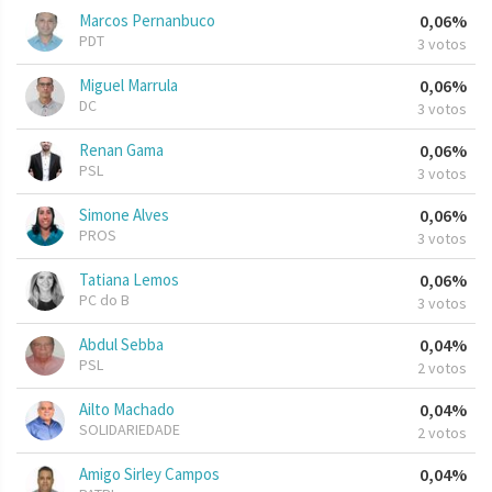
Marcos Pernanbuco
0,06%
PDT
3 votos
Miguel Marrula
0,06%
DC
3 votos
Renan Gama
0,06%
PSL
3 votos
Simone Alves
0,06%
PROS
3 votos
Tatiana Lemos
0,06%
PC do B
3 votos
Abdul Sebba
0,04%
PSL
2 votos
Ailto Machado
0,04%
SOLIDARIEDADE
2 votos
Amigo Sirley Campos
0,04%