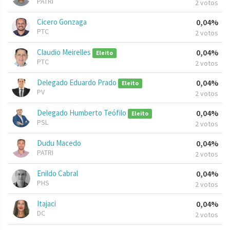
PATRI
2 votos
Cicero Gonzaga
0,04%
PTC
2 votos
Claudio Meirelles
0,04%
Eleito
PTC
2 votos
Delegado Eduardo Prado
0,04%
Eleito
PV
2 votos
Delegado Humberto Teófilo
0,04%
Eleito
PSL
2 votos
Dudu Macedo
0,04%
PATRI
2 votos
Enildo Cabral
0,04%
PHS
2 votos
Itajaci
0,04%
DC
2 votos