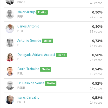
PROS
45 votos
Major Araujo
0,90%
Eleito
PRP
42 votos
Carlos Antonio
0,80%
PTB
37 votos
Antônio Gomide
0,73%
Eleito
PT
34 votos
Delegada Adriana Accorsi
0,56%
Eleito
PT
26 votos
Paulo Trabalho
0,54%
Eleito
PSL
25 votos
Dr. Helio de Sousa
0,52%
Eleito
PSDB
24 votos
Isaias Carvalho
0,52%
PRTB
24 votos