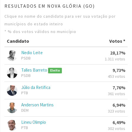
RESULTADOS EM NOVA GLÓRIA (GO)
Clique no nome do candidato para ver sua votação por
municípios do estado inteiro
* % dos votos válidos no município
Candidato
Votos *
Nedio Leite
28,17%
PSDB
1.311 votos
Talles Barreto
9,73%
Eleito
PSDB
453 votos
Júlio da Retifica
7,76%
PTB
361 votos
Anderson Martins
6,94%
DEM
323 votos
Lineu Olimpio
6,49%
PTB
302 votos