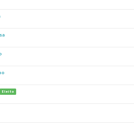
a
sa
o
ho
Eleito