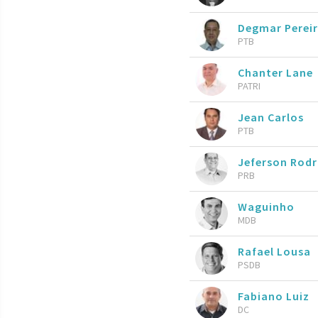
Degmar Perei
PTB
Chanter Lane
PATRI
Jean Carlos
PTB
Jeferson Rod
PRB
Waguinho
MDB
Rafael Lousa
PSDB
Fabiano Luiz
DC