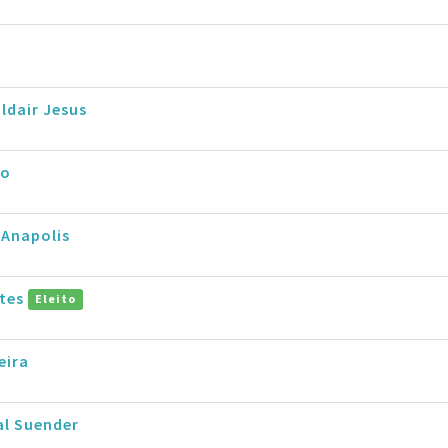
aldair Jesus
po
 Anapolis
ntes
Eleito
eira
al Suender