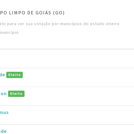
PO LIMPO DE GOIÁS (GO)
to para ver sua votação por municípios do estado inteiro
município
ide
Eleito
lton
Eleito
emus
ade