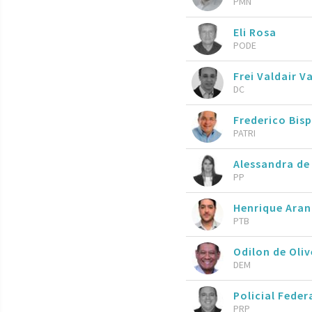
PMN
Eli Rosa
PODE
Frei Valdair V
DC
Frederico Bis
PATRI
Alessandra de
PP
Henrique Ara
PTB
Odilon de Oliv
DEM
Policial Feder
PRP