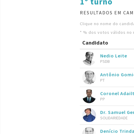
1º turno
RESULTADOS EM CAM
Clique no nome do candida
* % dos votos válidos no 
Candidato
Nedio Leite
PSDB
Antônio Gom
PT
Coronel Adai
PP
Dr. Samuel G
SOLIDARIEDADE
Denício Trind