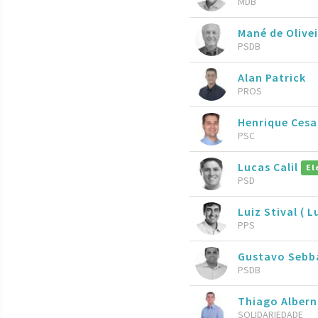
MDB
Mané de Olive
PSDB
Alan Patrick
PROS
Henrique Ces
PSC
Lucas Calil
El
PSD
Luiz Stival ( L
PPS
Gustavo Seb
PSDB
Thiago Alber
SOLIDARIEDADE