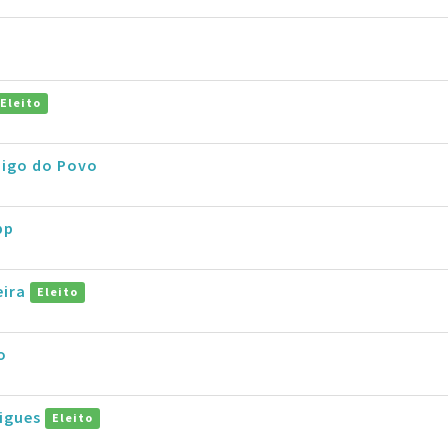
o
Eleito
migo do Povo
pp
eira
Eleito
o
rigues
Eleito