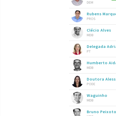
DEM
Rubens Marqu
PROS
Clécio Alves
MDB
Delegada Adri
PT
Humberto Aid
MDB
Doutora Ales
PODE
Waguinho
MDB
Bruno Peixot