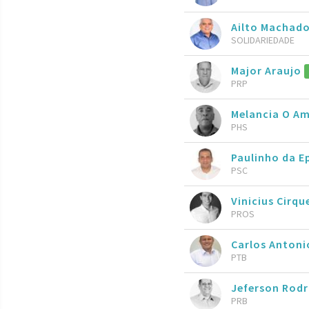
Ailto Machad
SOLIDARIEDADE
Major Araujo
PRP
Melancia O A
PHS
Paulinho da E
PSC
Vinicius Cirqu
PROS
Carlos Antoni
PTB
Jeferson Rod
PRB