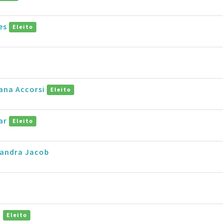
es
Eleito
ana Accorsi
Eleito
ar
Eleito
sandra Jacob
o
Eleito