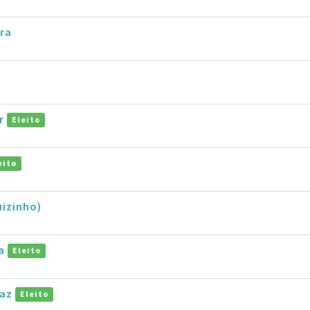
ira
ar
Eleito
eito
uizinho)
ba
Eleito
naz
Eleito