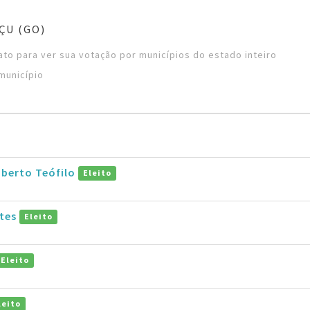
ÇU (GO)
to para ver sua votação por municípios do estado inteiro
município
berto Teófilo
Eleito
ntes
Eleito
Eleito
leito