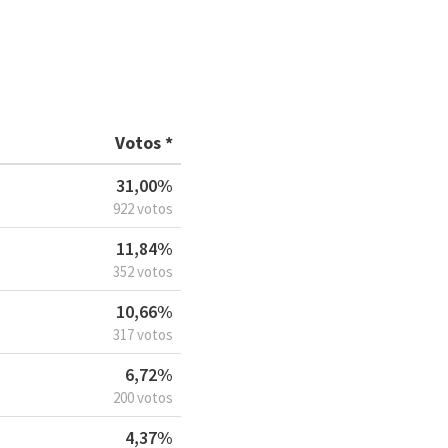
Votos *
31,00%
922 votos
11,84%
352 votos
10,66%
317 votos
6,72%
200 votos
4,37%