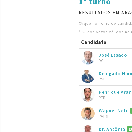
1º turno
RESULTADOS EM ARA
Clique no nome do candida
* % dos votos válidos no 
Candidato
José Essado
DC
Delegado Hum
PSL
Henrique Ara
PTB
Wagner Neto
PATRI
Dr. Antônio
E