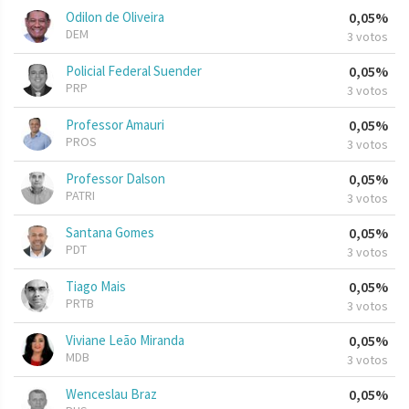
Odilon de Oliveira
0,05%
DEM
3 votos
Policial Federal Suender
0,05%
PRP
3 votos
Professor Amauri
0,05%
PROS
3 votos
Professor Dalson
0,05%
PATRI
3 votos
Santana Gomes
0,05%
PDT
3 votos
Tiago Mais
0,05%
PRTB
3 votos
Viviane Leão Miranda
0,05%
MDB
3 votos
Wenceslau Braz
0,05%