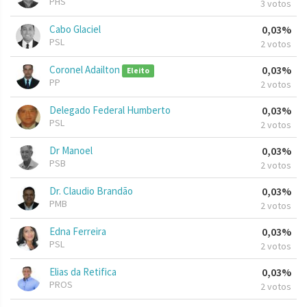
PHS
3 votos
Cabo Glaciel
0,03%
PSL
2 votos
Coronel Adailton
0,03%
Eleito
PP
2 votos
Delegado Federal Humberto
0,03%
PSL
2 votos
Dr Manoel
0,03%
PSB
2 votos
Dr. Claudio Brandão
0,03%
PMB
2 votos
Edna Ferreira
0,03%
PSL
2 votos
Elias da Retifica
0,03%
PROS
2 votos