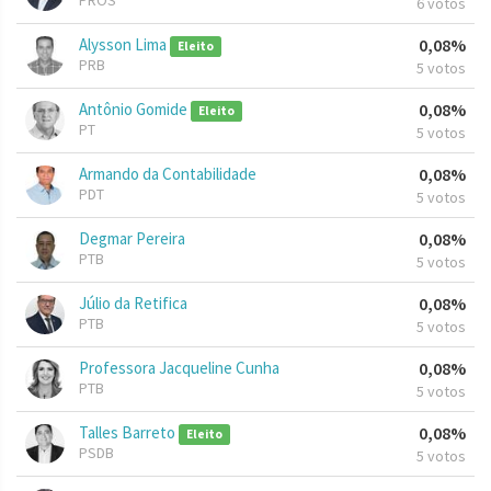
PROS
6 votos
Alysson Lima
0,08%
Eleito
PRB
5 votos
Antônio Gomide
0,08%
Eleito
PT
5 votos
Armando da Contabilidade
0,08%
PDT
5 votos
Degmar Pereira
0,08%
PTB
5 votos
Júlio da Retifica
0,08%
PTB
5 votos
Professora Jacqueline Cunha
0,08%
PTB
5 votos
Talles Barreto
0,08%
Eleito
PSDB
5 votos