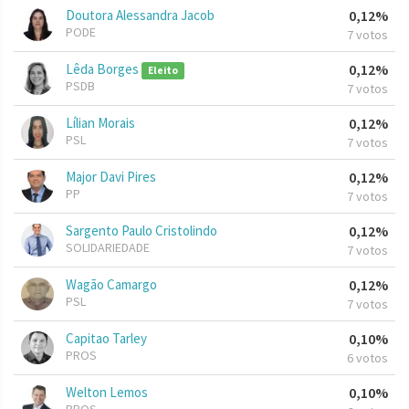
Doutora Alessandra Jacob
0,12%
PODE
7 votos
Lêda Borges
0,12%
Eleito
PSDB
7 votos
Lílian Morais
0,12%
PSL
7 votos
Major Davi Pires
0,12%
PP
7 votos
Sargento Paulo Cristolindo
0,12%
SOLIDARIEDADE
7 votos
Wagão Camargo
0,12%
PSL
7 votos
Capitao Tarley
0,10%
PROS
6 votos
Welton Lemos
0,10%