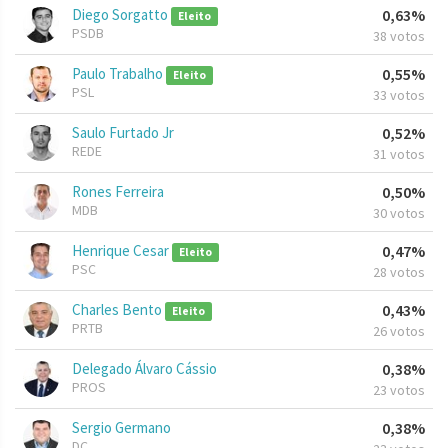
Diego Sorgatto
0,63%
Eleito
PSDB
38 votos
Paulo Trabalho
0,55%
Eleito
PSL
33 votos
Saulo Furtado Jr
0,52%
REDE
31 votos
Rones Ferreira
0,50%
MDB
30 votos
Henrique Cesar
0,47%
Eleito
PSC
28 votos
Charles Bento
0,43%
Eleito
PRTB
26 votos
Delegado Álvaro Cássio
0,38%
PROS
23 votos
Sergio Germano
0,38%
DC