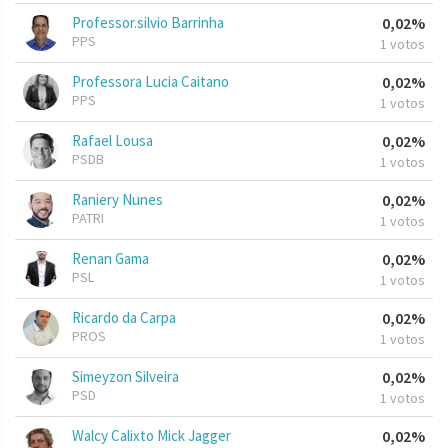
Professor.silvio Barrinha
0,02%
PPS
1 votos
Professora Lucia Caitano
0,02%
PPS
1 votos
Rafael Lousa
0,02%
PSDB
1 votos
Raniery Nunes
0,02%
PATRI
1 votos
Renan Gama
0,02%
PSL
1 votos
Ricardo da Carpa
0,02%
PROS
1 votos
Simeyzon Silveira
0,02%
PSD
1 votos
Walcy Calixto Mick Jagger
0,02%