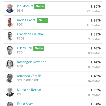
Iso Moreira
3,76%
Eleito
DEM
225 votos
Karlos Cabral
1,95%
Eleito
PDT
117 votos
Francisco Oliveira
1,59%
PSDB
95 votos
Lucas Calil
1,49%
Eleito
PSD
89 votos
Rosangela Rezende
1,42%
MDB
85 votos
Armando Vergílio
1,40%
SOLIDARIEDADE
84 votos
Murilo da Refriar
1,39%
PSL
83 votos
Paulo Alves
1,34%