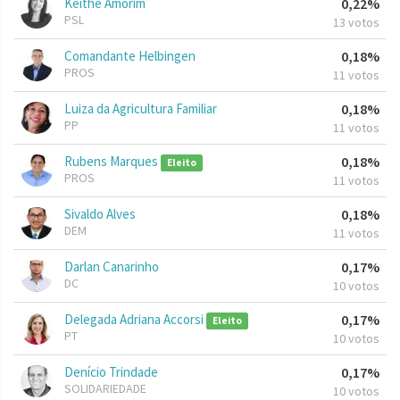
Keithe Amorim
0,22%
PSL
13 votos
Comandante Helbingen
0,18%
PROS
11 votos
Luiza da Agricultura Familiar
0,18%
PP
11 votos
Rubens Marques
0,18%
Eleito
PROS
11 votos
Sivaldo Alves
0,18%
DEM
11 votos
Darlan Canarinho
0,17%
DC
10 votos
Delegada Adriana Accorsi
0,17%
Eleito
PT
10 votos
Denício Trindade
0,17%
SOLIDARIEDADE
10 votos