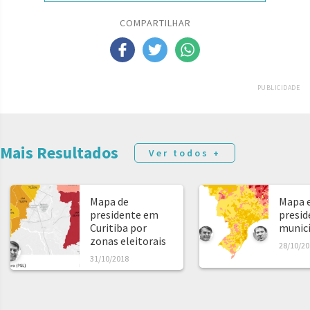
COMPARTILHAR
PUBLICIDADE
Mais Resultados
Ver todos +
Mapa de
Mapa e
presidente em
presid
Curitiba por
municíp
zonas eleitorais
28/10/20
31/10/2018