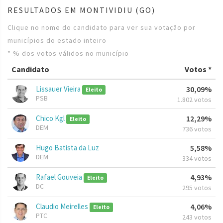
RESULTADOS EM MONTIVIDIU (GO)
Clique no nome do candidato para ver sua votação por
municípios do estado inteiro
* % dos votos válidos no município
Candidato
Votos *
Lissauer Vieira
30,09%
Eleito
PSB
1.802 votos
Chico Kgl
12,29%
Eleito
DEM
736 votos
Hugo Batista da Luz
5,58%
DEM
334 votos
Rafael Gouveia
4,93%
Eleito
DC
295 votos
Claudio Meirelles
4,06%
Eleito
PTC
243 votos