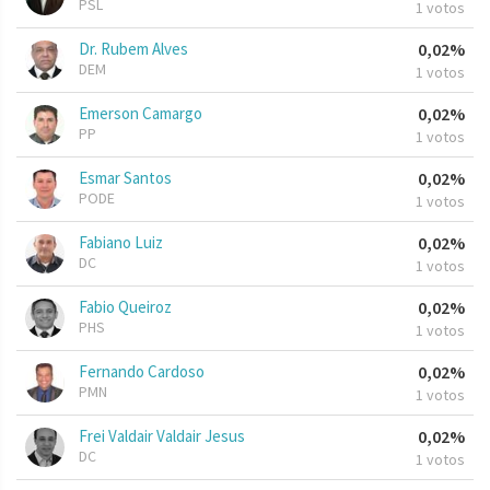
PSL
1 votos
Dr. Rubem Alves
0,02%
DEM
1 votos
Emerson Camargo
0,02%
PP
1 votos
Esmar Santos
0,02%
PODE
1 votos
Fabiano Luiz
0,02%
DC
1 votos
Fabio Queiroz
0,02%
PHS
1 votos
Fernando Cardoso
0,02%
PMN
1 votos
Frei Valdair Valdair Jesus
0,02%
DC
1 votos