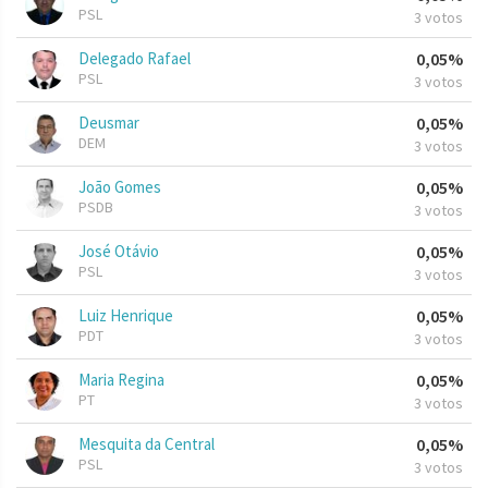
PSL
3 votos
Delegado Rafael
0,05%
PSL
3 votos
Deusmar
0,05%
DEM
3 votos
João Gomes
0,05%
PSDB
3 votos
José Otávio
0,05%
PSL
3 votos
Luiz Henrique
0,05%
PDT
3 votos
Maria Regina
0,05%
PT
3 votos
Mesquita da Central
0,05%
PSL
3 votos