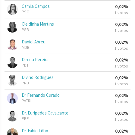
Camila Campos
0,02%
PSOL
1 votos
Cleidinha Martins
0,02%
PSB
1 votos
Daniel Abreu
0,02%
MDB
1 votos
Dirceu Pereira
0,02%
PDT
1 votos
Divino Rodrigues
0,02%
PRB
1 votos
Dr Fernando Curado
0,02%
PATRI
1 votos
Dr. Euripedes Cavalcante
0,02%
PRP
1 votos
Dr. Fábio Lôbo
0,02%