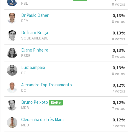
PSL
8 votos
Dr Paulo Daher
0,13%
DEM
8 votos
Dr. Ícaro Braga
0,13%
SOLIDARIEDADE
8 votos
Eliane Pinheiro
0,13%
PSDB
8 votos
Luiz Sampaio
0,13%
DC
8 votos
Alexandre Top Treinamento
0,12%
DC
7 votos
Bruno Peixoto
0,12%
Eleito
MDB
7 votos
Cleusinha do Três Maria
0,12%
MDB
7 votos