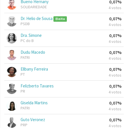
Bueno Hernany
0,07%
SOLIDARIEDADE
4 votos
Dr. Helio de Sousa
0,07%
Eleito
PSDB
4 votos
Dra. Simone
0,07%
PC do B
4 votos
Dudu Macedo
0,07%
PATRI
4 votos
Ellbany Ferreira
0,07%
PT
4 votos
Felizberto Tavares
0,07%
PR
4 votos
Giselda Martins
0,07%
PATRI
4 votos
Guto Veronez
0,07%
PRP
4 votos