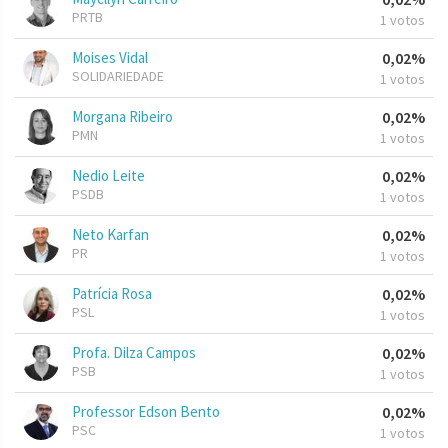
PRTB
1 votos
Moises Vidal
0,02%
SOLIDARIEDADE
1 votos
Morgana Ribeiro
0,02%
PMN
1 votos
Nedio Leite
0,02%
PSDB
1 votos
Neto Karfan
0,02%
PR
1 votos
Patrícia Rosa
0,02%
PSL
1 votos
Profa. Dilza Campos
0,02%
PSB
1 votos
Professor Edson Bento
0,02%
PSC
1 votos