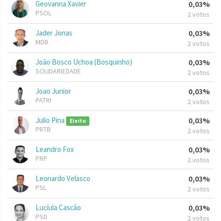
Geovanna Xavier
0,03%
PSOL
2 votos
Jader Jonas
0,03%
MDB
2 votos
João Bosco Uchoa (Bosquinho)
0,03%
SOLIDARIEDADE
2 votos
Joao Junior
0,03%
PATRI
2 votos
Julio Pina
0,03%
Eleito
PRTB
2 votos
Leandro Fox
0,03%
PRP
2 votos
Leonardo Velasco
0,03%
PSL
2 votos
Lucíula Cascão
0,03%
PSD
2 votos