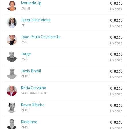
Ivone do Jg
0,02%
PATRI
1 votos
Jacqueline Vieira
0,02%
PP
1 votos
João Paulo Cavalcante
0,02%
PSL
1 votos
Jorge
0,02%
PSB
1 votos
Jovis Brasil
0,02%
REDE
1 votos
Kátia Carvalho
0,02%
SOLIDARIEDADE
1 votos
Kayro Ribeiro
0,02%
REDE
1 votos
Kleibinho
0,02%
PMN
1 votos