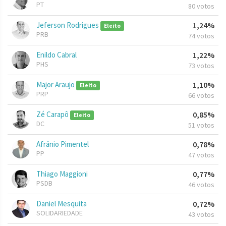
PT
80 votos
Jeferson Rodrigues
1,24%
Eleito
PRB
74 votos
Enildo Cabral
1,22%
PHS
73 votos
Major Araujo
1,10%
Eleito
PRP
66 votos
Zé Carapô
0,85%
Eleito
DC
51 votos
Afrânio Pimentel
0,78%
PP
47 votos
Thiago Maggioni
0,77%
PSDB
46 votos
Daniel Mesquita
0,72%
SOLIDARIEDADE
43 votos