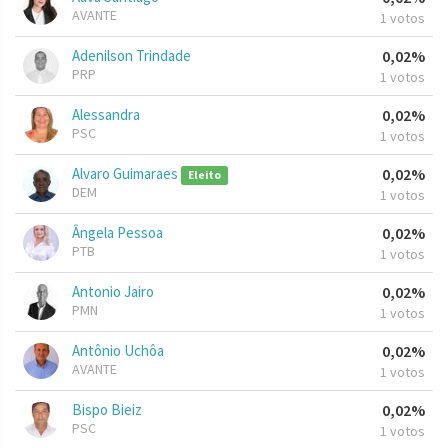
AVANTE
1 votos
Adenilson Trindade
0,02%
PRP
1 votos
Alessandra
0,02%
PSC
1 votos
Alvaro Guimaraes
0,02%
Eleito
DEM
1 votos
Ângela Pessoa
0,02%
PTB
1 votos
Antonio Jairo
0,02%
PMN
1 votos
Antônio Uchôa
0,02%
AVANTE
1 votos
Bispo Bieiz
0,02%
PSC
1 votos