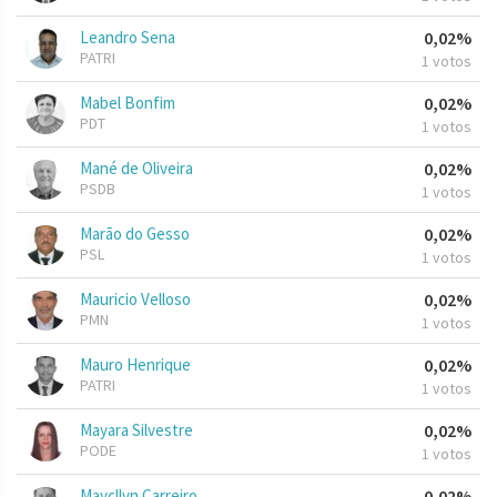
Leandro Sena
0,02%
PATRI
1 votos
Mabel Bonfim
0,02%
PDT
1 votos
Mané de Oliveira
0,02%
PSDB
1 votos
Marão do Gesso
0,02%
PSL
1 votos
Mauricio Velloso
0,02%
PMN
1 votos
Mauro Henrique
0,02%
PATRI
1 votos
Mayara Silvestre
0,02%
PODE
1 votos
Maycllyn Carreiro
0,02%