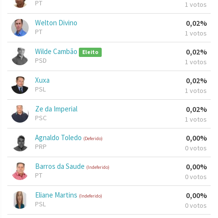
PT
1 votos
Welton Divino
0,02%
PT
1 votos
Wilde Cambão
0,02%
Eleito
PSD
1 votos
Xuxa
0,02%
PSL
1 votos
Ze da Imperial
0,02%
PSC
1 votos
Agnaldo Toledo
0,00%
(Deferido)
PRP
0 votos
Barros da Saude
0,00%
(Indeferido)
PT
0 votos
Eliane Martins
0,00%
(Indeferido)
PSL
0 votos