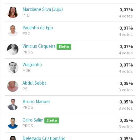
Marcilene Silva (Juju)
0,07%
PTB
4 votos
Paulinho da Epp
0,07%
PSC
4 votos
Vinicius Cirqueira
0,07%
Eleito
PROS
4 votos
Waguinho
0,07%
MDB
4 votos
Abdul Sebba
0,05%
PSL
3 votos
Bruno Manoel
0,05%
PROS
3 votos
Cairo Salim
0,05%
Eleito
PROS
3 votos
Delegado Cristiomário
0,05%