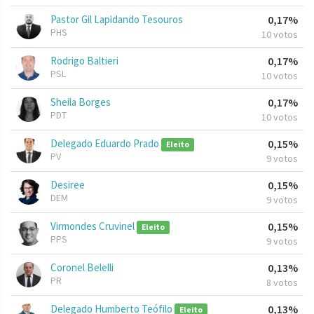
Pastor Gil Lapidando Tesouros
0,17%
PHS
10 votos
Rodrigo Baltieri
0,17%
PSL
10 votos
Sheila Borges
0,17%
PDT
10 votos
Delegado Eduardo Prado
0,15%
Eleito
PV
9 votos
Desiree
0,15%
DEM
9 votos
Virmondes Cruvinel
0,15%
Eleito
PPS
9 votos
Coronel Belelli
0,13%
PR
8 votos
Delegado Humberto Teófilo
0,13%
Eleito