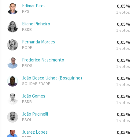
Edimar Pires
0,05%
PPS
1 votos
Eliane Pinheiro
0,05%
PSDB
1 votos
Fernanda Moraes
0,05%
PODE
1 votos
Frederico Nascimento
0,05%
PROS
1 votos
João Bosco Uchoa (Bosquinho)
0,05%
SOLIDARIEDADE
1 votos
João Gomes
0,05%
PSDB
1 votos
João Pucinelli
0,05%
PSOL
1 votos
Juarez Lopes
0,05%