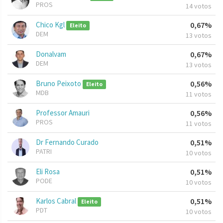
PROS
14 votos
Chico Kgl
0,67%
Eleito
DEM
13 votos
Donalvam
0,67%
DEM
13 votos
Bruno Peixoto
0,56%
Eleito
MDB
11 votos
Professor Amauri
0,56%
PROS
11 votos
Dr Fernando Curado
0,51%
PATRI
10 votos
Eli Rosa
0,51%
PODE
10 votos
Karlos Cabral
0,51%
Eleito
PDT
10 votos