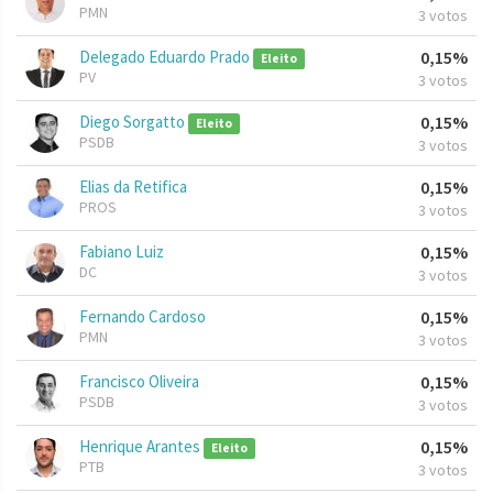
PMN
3 votos
Delegado Eduardo Prado
0,15%
Eleito
PV
3 votos
Diego Sorgatto
0,15%
Eleito
PSDB
3 votos
Elias da Retifica
0,15%
PROS
3 votos
Fabiano Luiz
0,15%
DC
3 votos
Fernando Cardoso
0,15%
PMN
3 votos
Francisco Oliveira
0,15%
PSDB
3 votos
Henrique Arantes
0,15%
Eleito
PTB
3 votos