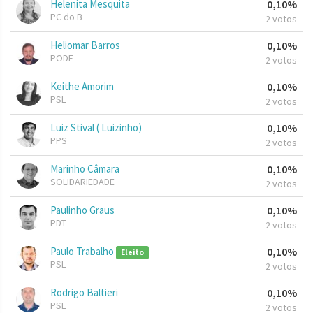
Helenita Mesquita
0,10%
PC do B
2 votos
Heliomar Barros
0,10%
PODE
2 votos
Keithe Amorim
0,10%
PSL
2 votos
Luiz Stival ( Luizinho)
0,10%
PPS
2 votos
Marinho Câmara
0,10%
SOLIDARIEDADE
2 votos
Paulinho Graus
0,10%
PDT
2 votos
Paulo Trabalho
0,10%
Eleito
PSL
2 votos
Rodrigo Baltieri
0,10%
PSL
2 votos