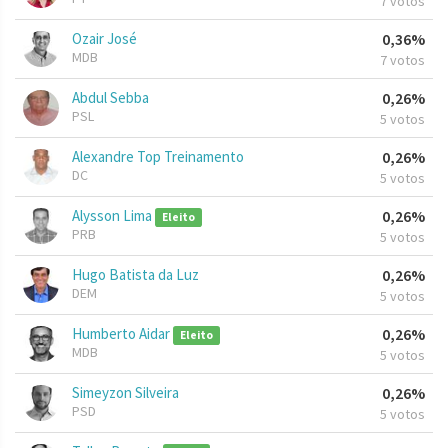
7 votos
Ozair José
0,36%
MDB
7 votos
Abdul Sebba
0,26%
PSL
5 votos
Alexandre Top Treinamento
0,26%
DC
5 votos
Alysson Lima
0,26%
Eleito
PRB
5 votos
Hugo Batista da Luz
0,26%
DEM
5 votos
Humberto Aidar
0,26%
Eleito
MDB
5 votos
Simeyzon Silveira
0,26%
PSD
5 votos