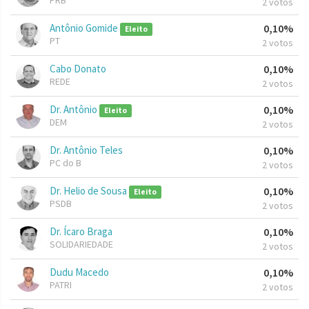
PRB
2 votos
Antônio Gomide
0,10%
Eleito
PT
2 votos
Cabo Donato
0,10%
REDE
2 votos
Dr. Antônio
0,10%
Eleito
DEM
2 votos
Dr. Antônio Teles
0,10%
PC do B
2 votos
Dr. Helio de Sousa
0,10%
Eleito
PSDB
2 votos
Dr. Ícaro Braga
0,10%
SOLIDARIEDADE
2 votos
Dudu Macedo
0,10%
PATRI
2 votos