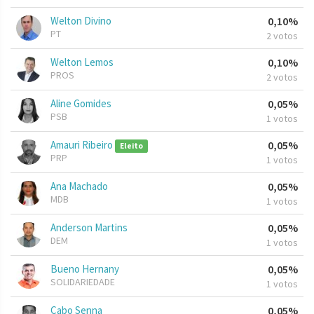
Welton Divino
0,10%
PT
2 votos
Welton Lemos
0,10%
PROS
2 votos
Aline Gomides
0,05%
PSB
1 votos
Amauri Ribeiro
0,05%
Eleito
PRP
1 votos
Ana Machado
0,05%
MDB
1 votos
Anderson Martins
0,05%
DEM
1 votos
Bueno Hernany
0,05%
SOLIDARIEDADE
1 votos
Cabo Senna
0,05%