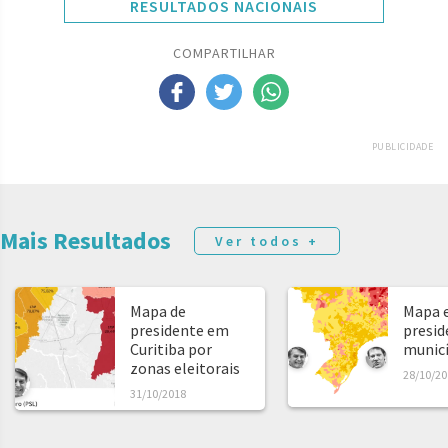
RESULTADOS NACIONAIS
COMPARTILHAR
PUBLICIDADE
Mais Resultados
Ver todos +
Mapa de
Mapa e
presidente em
presid
Curitiba por
municíp
zonas eleitorais
28/10/20
31/10/2018