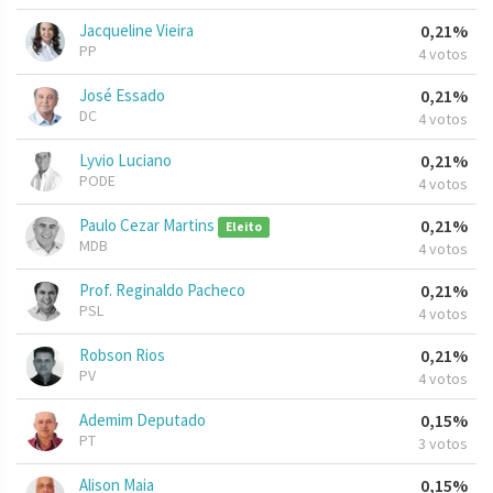
Jacqueline Vieira
0,21%
PP
4 votos
José Essado
0,21%
DC
4 votos
Lyvio Luciano
0,21%
PODE
4 votos
Paulo Cezar Martins
0,21%
Eleito
MDB
4 votos
Prof. Reginaldo Pacheco
0,21%
PSL
4 votos
Robson Rios
0,21%
PV
4 votos
Ademim Deputado
0,15%
PT
3 votos
Alison Maia
0,15%