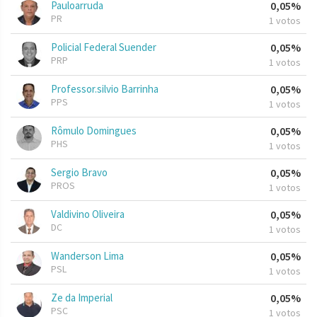
Pauloarruda
0,05%
PR
1 votos
Policial Federal Suender
0,05%
PRP
1 votos
Professor.silvio Barrinha
0,05%
PPS
1 votos
Rômulo Domingues
0,05%
PHS
1 votos
Sergio Bravo
0,05%
PROS
1 votos
Valdivino Oliveira
0,05%
DC
1 votos
Wanderson Lima
0,05%
PSL
1 votos
Ze da Imperial
0,05%
PSC
1 votos