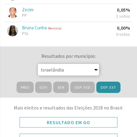
Zezim
0,05%
PP
1 votos
Bruna Cunha
0,00%
(Renúncia)
PSL
0 votos
Resultados por município:
PRES
GOV
SEN
DEP. FED
DEP. EST
Mais eleitos e resultados das Eleições 2018 no Brasil:
RESULTADO EM GO