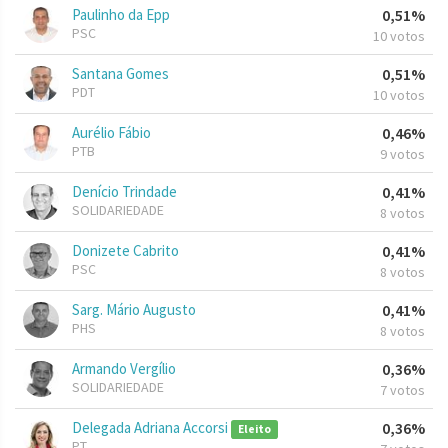
Paulinho da Epp
0,51%
PSC
10 votos
Santana Gomes
0,51%
PDT
10 votos
Aurélio Fábio
0,46%
PTB
9 votos
Denício Trindade
0,41%
SOLIDARIEDADE
8 votos
Donizete Cabrito
0,41%
PSC
8 votos
Sarg. Mário Augusto
0,41%
PHS
8 votos
Armando Vergílio
0,36%
SOLIDARIEDADE
7 votos
Delegada Adriana Accorsi
0,36%
Eleito
PT