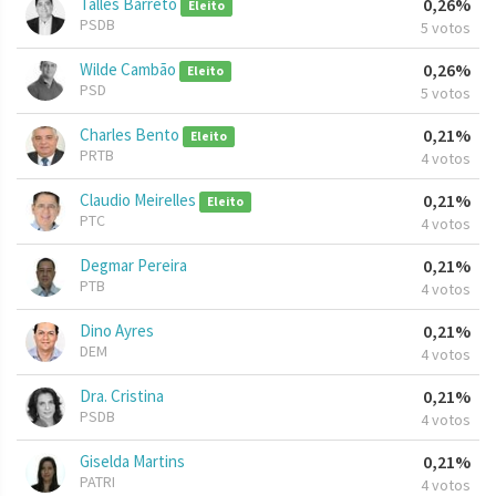
Talles Barreto
0,26%
Eleito
PSDB
5 votos
Wilde Cambão
0,26%
Eleito
PSD
5 votos
Charles Bento
0,21%
Eleito
PRTB
4 votos
Claudio Meirelles
0,21%
Eleito
PTC
4 votos
Degmar Pereira
0,21%
PTB
4 votos
Dino Ayres
0,21%
DEM
4 votos
Dra. Cristina
0,21%
PSDB
4 votos
Giselda Martins
0,21%
PATRI
4 votos