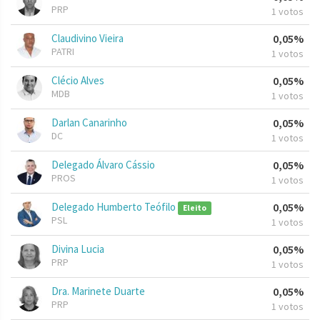
PRP
1 votos
Claudivino Vieira
0,05%
PATRI
1 votos
Clécio Alves
0,05%
MDB
1 votos
Darlan Canarinho
0,05%
DC
1 votos
Delegado Álvaro Cássio
0,05%
PROS
1 votos
Delegado Humberto Teófilo
0,05%
Eleito
PSL
1 votos
Divina Lucia
0,05%
PRP
1 votos
Dra. Marinete Duarte
0,05%
PRP
1 votos