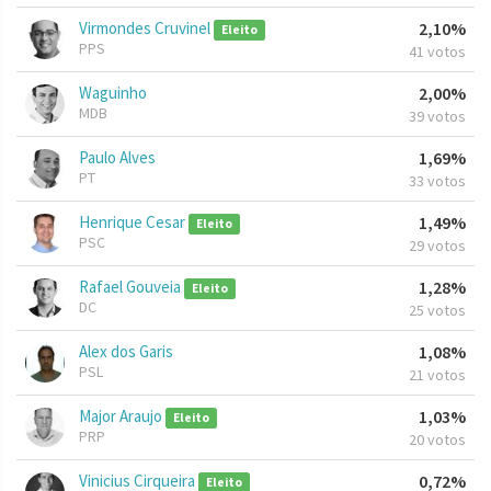
Virmondes Cruvinel
2,10%
Eleito
PPS
41 votos
Waguinho
2,00%
MDB
39 votos
Paulo Alves
1,69%
PT
33 votos
Henrique Cesar
1,49%
Eleito
PSC
29 votos
Rafael Gouveia
1,28%
Eleito
DC
25 votos
Alex dos Garis
1,08%
PSL
21 votos
Major Araujo
1,03%
Eleito
PRP
20 votos
Vinicius Cirqueira
0,72%
Eleito