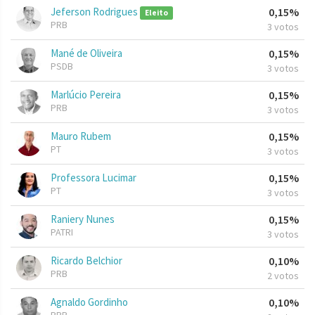
Jeferson Rodrigues
0,15%
Eleito
PRB
3 votos
Mané de Oliveira
0,15%
PSDB
3 votos
Marlúcio Pereira
0,15%
PRB
3 votos
Mauro Rubem
0,15%
PT
3 votos
Professora Lucimar
0,15%
PT
3 votos
Raniery Nunes
0,15%
PATRI
3 votos
Ricardo Belchior
0,10%
PRB
2 votos
Agnaldo Gordinho
0,10%