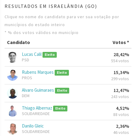
RESULTADOS EM ISRAELÂNDIA (GO)
Clique no nome do candidato para ver sua votação por
municípios do estado inteiro
* % dos votos válidos no município
Candidato
Votos *
Lucas Calil
28,42%
Eleito
PSD
554 votos
Rubens Marques
15,34%
Eleito
PROS
299 votos
Alvaro Guimaraes
12,47%
Eleito
DEM
243 votos
Thiago Albernaz
4,52%
Eleito
SOLIDARIEDADE
88 votos
Danilo Gleic
2,36%
SOLIDARIEDADE
46 votos