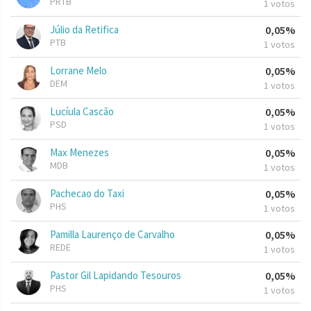
PRTB
1 votos
Júlio da Retifica
0,05%
PTB
1 votos
Lorrane Melo
0,05%
DEM
1 votos
Lucíula Cascão
0,05%
PSD
1 votos
Max Menezes
0,05%
MDB
1 votos
Pachecao do Taxi
0,05%
PHS
1 votos
Pamilla Laurenço de Carvalho
0,05%
REDE
1 votos
Pastor Gil Lapidando Tesouros
0,05%
PHS
1 votos