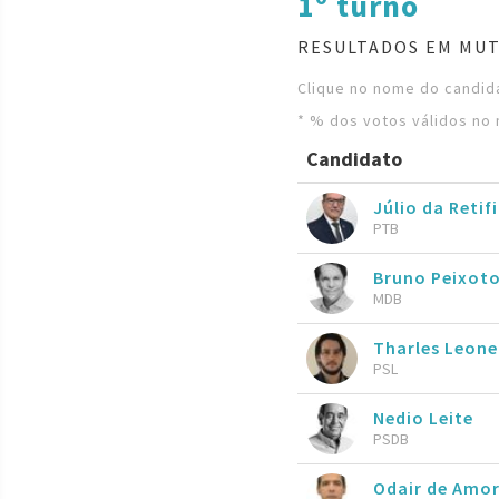
1º turno
RESULTADOS EM MUT
Clique no nome do candida
* % dos votos válidos no 
Candidato
Júlio da Retif
PTB
Bruno Peixot
MDB
Tharles Leone
PSL
Nedio Leite
PSDB
Odair de Amo