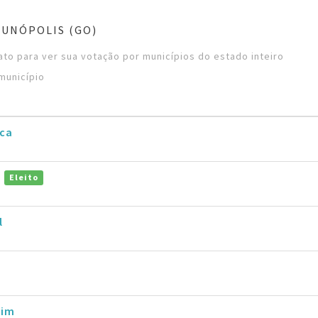
UNÓPOLIS (GO)
to para ver sua votação por municípios do estado inteiro
município
ica
o
Eleito
l
rim