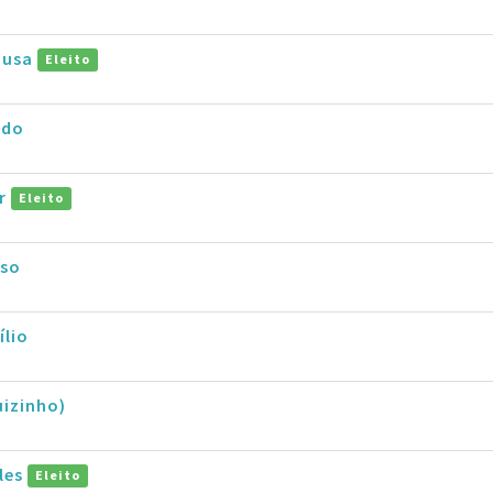
Sousa
Eleito
edo
ar
Eleito
oso
lio
uizinho)
lles
Eleito