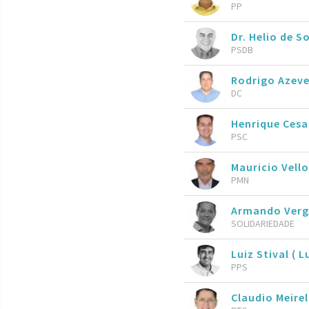
PP
Dr. Helio de 
PSDB
Rodrigo Azev
DC
Henrique Ces
PSC
Mauricio Vell
PMN
Armando Vergí
SOLIDARIEDADE
Luiz Stival ( L
PPS
Claudio Meire