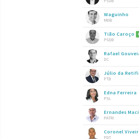
PSDB
Waguinho
MDB
Tião Caroço
PSDB
Rafael Gouve
DC
Júlio da Retif
PTB
Edna Ferreira
PSL
Ernandes Maci
PATRI
Coronel Vivei
PDT