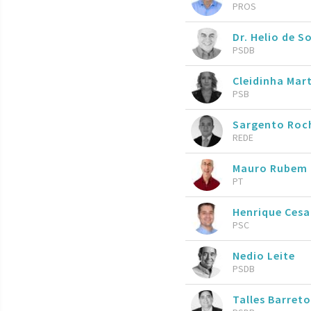
PROS
Dr. Helio de 
PSDB
Cleidinha Mar
PSB
Sargento Roc
REDE
Mauro Rubem
PT
Henrique Ces
PSC
Nedio Leite
PSDB
Talles Barret