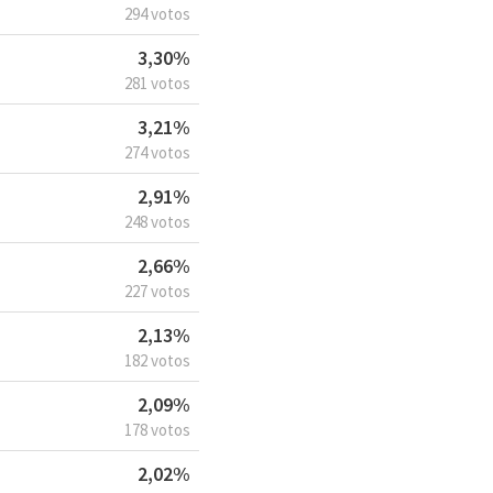
294 votos
3,30%
281 votos
3,21%
274 votos
2,91%
248 votos
2,66%
227 votos
2,13%
182 votos
2,09%
178 votos
2,02%