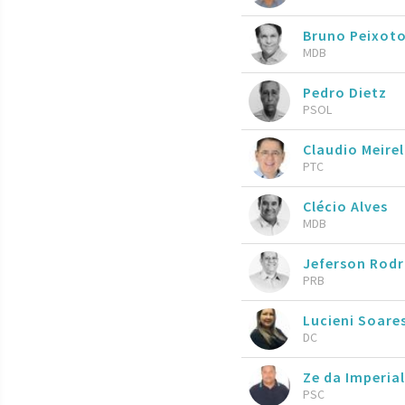
Bruno Peixot
MDB
Pedro Dietz
PSOL
Claudio Meire
PTC
Clécio Alves
MDB
Jeferson Rod
PRB
Lucieni Soare
DC
Ze da Imperial
PSC