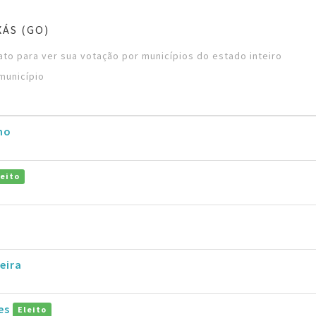
ÁS (GO)
to para ver sua votação por municípios do estado inteiro
município
ho
leito
eira
es
Eleito