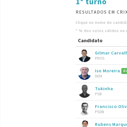
1º turno
RESULTADOS EM CRIX
Clique no nome do candida
* % dos votos válidos no 
Candidato
Gilmar Carval
PROS
Iso Moreira
E
DEM
Tukinha
PSB
Francisco Oliv
PSDB
Rubens Marqu