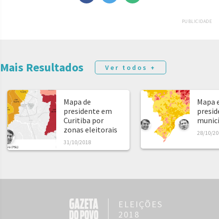
PUBLICIDADE
Mais Resultados
Ver todos +
Mapa de
Mapa e
presidente em
presid
Curitiba por
municíp
zonas eleitorais
28/10/20
31/10/2018
ELEIÇÕES
2018