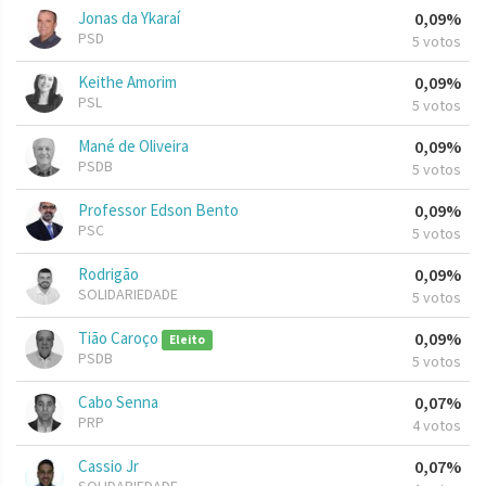
Jonas da Ykaraí
0,09%
PSD
5 votos
Keithe Amorim
0,09%
PSL
5 votos
Mané de Oliveira
0,09%
PSDB
5 votos
Professor Edson Bento
0,09%
PSC
5 votos
Rodrigão
0,09%
SOLIDARIEDADE
5 votos
Tião Caroço
0,09%
Eleito
PSDB
5 votos
Cabo Senna
0,07%
PRP
4 votos
Cassio Jr
0,07%