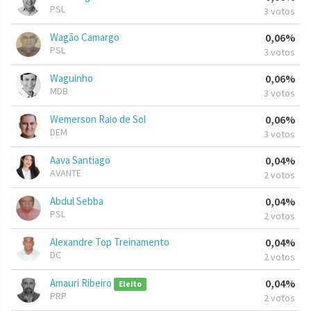
PSL
3 votos
Wagão Camargo
0,06%
PSL
3 votos
Waguinho
0,06%
MDB
3 votos
Wemerson Raio de Sol
0,06%
DEM
3 votos
Aava Santiago
0,04%
AVANTE
2 votos
Abdul Sebba
0,04%
PSL
2 votos
Alexandre Top Treinamento
0,04%
DC
2 votos
Amauri Ribeiro
0,04%
Eleito
PRP
2 votos