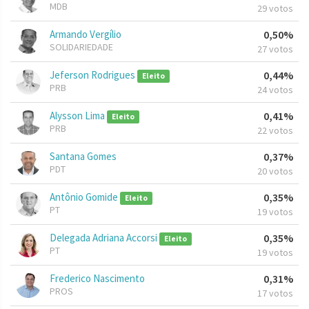
MDB
29 votos
Armando Vergílio
0,50%
SOLIDARIEDADE
27 votos
Jeferson Rodrigues
0,44%
Eleito
PRB
24 votos
Alysson Lima
0,41%
Eleito
PRB
22 votos
Santana Gomes
0,37%
PDT
20 votos
Antônio Gomide
0,35%
Eleito
PT
19 votos
Delegada Adriana Accorsi
0,35%
Eleito
PT
19 votos
Frederico Nascimento
0,31%
PROS
17 votos