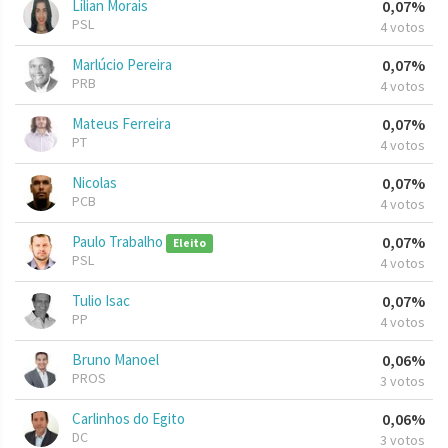
Lílian Morais
0,07%
PSL
4 votos
Marlúcio Pereira
0,07%
PRB
4 votos
Mateus Ferreira
0,07%
PT
4 votos
Nicolas
0,07%
PCB
4 votos
Paulo Trabalho
0,07%
Eleito
PSL
4 votos
Tulio Isac
0,07%
PP
4 votos
Bruno Manoel
0,06%
PROS
3 votos
Carlinhos do Egito
0,06%
DC
3 votos