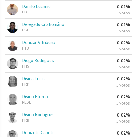
Danillo Luziano
0,02%
PDT
1 votos
Delegado Cristiomário
0,02%
PSL
1 votos
Denizar A Tribuna
0,02%
PTB
1 votos
Diego Rodrigues
0,02%
PHS
1 votos
Divina Lucia
0,02%
PRP
1 votos
Divino Eterno
0,02%
REDE
1 votos
Divino Rodrigues
0,02%
PRB
1 votos
Donizete Cabrito
0,02%