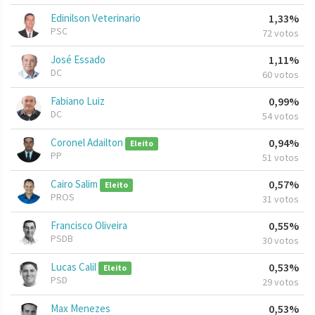
Edinilson Veterinario
1,33%
PSC
72 votos
José Essado
1,11%
DC
60 votos
Fabiano Luiz
0,99%
DC
54 votos
Coronel Adailton
0,94%
Eleito
PP
51 votos
Cairo Salim
0,57%
Eleito
PROS
31 votos
Francisco Oliveira
0,55%
PSDB
30 votos
Lucas Calil
0,53%
Eleito
PSD
29 votos
Max Menezes
0,53%