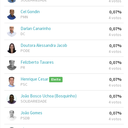
SOLIDARIEDADE
4 votos
Cel Gondin
0,07%
PMN
4 votos
Darlan Canarinho
0,07%
DC
4 votos
Doutora Alessandra Jacob
0,07%
PODE
4 votos
Felizberto Tavares
0,07%
PR
4 votos
Henrique Cesar
0,07%
Eleito
PSC
4 votos
João Bosco Uchoa (Bosquinho)
0,07%
SOLIDARIEDADE
4 votos
João Gomes
0,07%
PSDB
4 votos