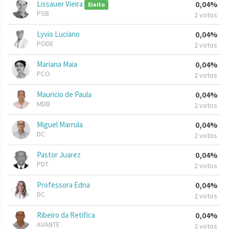
Lissauer Vieira
0,04%
Eleito
PSB
2 votos
Lyvio Luciano
0,04%
PODE
2 votos
Mariana Maia
0,04%
PCO
2 votos
Mauricio de Paula
0,04%
MDB
2 votos
Miguel Marrula
0,04%
DC
2 votos
Pastor Juarez
0,04%
PDT
2 votos
Professora Edna
0,04%
DC
2 votos
Ribeiro da Retifica
0,04%
AVANTE
2 votos