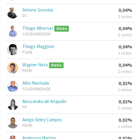
Simone Gouveia
0,04%
DC
2 votos
Thiago Albernaz
0,04%
Eleito
SOLIDARIEDADE
2 votos
Thiago Maggioni
0,04%
PSDB
2 votos
Wagner Neto
0,04%
Eleito
PATRI
2 votos
Ailto Machado
0,02%
SOLIDARIEDADE
1 votos
Alessandra de Anapolis
0,02%
PP
1 votos
Amigo Sirley Campos
0,02%
PATRI
1 votos
Anderson Martins
0,02%