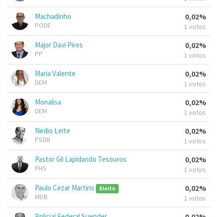
Machadinho
0,02%
PODE
1 votos
Major Davi Pires
0,02%
PP
1 votos
Maria Valente
0,02%
DEM
1 votos
Monalisa
0,02%
DEM
1 votos
Nedio Leite
0,02%
PSDB
1 votos
Pastor Gil Lapidando Tesouros
0,02%
PHS
1 votos
Paulo Cezar Martins
0,02%
Eleito
MDB
1 votos
Policial Federal Suender
0,02%