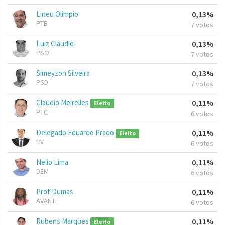
Lineu Olimpio
0,13%
PTB
7 votos
Luiz Claudio
0,13%
PSOL
7 votos
Simeyzon Silveira
0,13%
PSD
7 votos
Claudio Meirelles
0,11%
Eleito
PTC
6 votos
Delegado Eduardo Prado
0,11%
Eleito
PV
6 votos
Nelio Lima
0,11%
DEM
6 votos
Prof Dumas
0,11%
AVANTE
6 votos
Rubens Marques
0,11%
Eleito