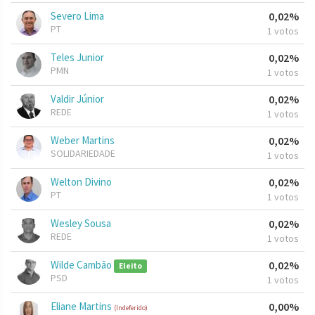
Severo Lima
0,02%
PT
1 votos
Teles Junior
0,02%
PMN
1 votos
Valdir Júnior
0,02%
REDE
1 votos
Weber Martins
0,02%
SOLIDARIEDADE
1 votos
Welton Divino
0,02%
PT
1 votos
Wesley Sousa
0,02%
REDE
1 votos
Wilde Cambão
0,02%
Eleito
PSD
1 votos
Eliane Martins
0,00%
(Indeferido)