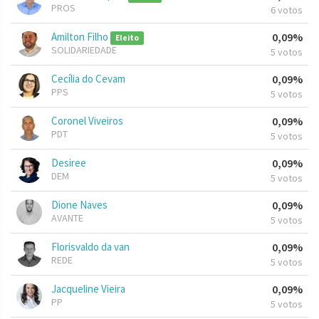
PROS
6 votos
Amilton Filho
0,09%
Eleito
SOLIDARIEDADE
5 votos
Cecília do Cevam
0,09%
PPS
5 votos
Coronel Viveiros
0,09%
PDT
5 votos
Desiree
0,09%
DEM
5 votos
Dione Naves
0,09%
AVANTE
5 votos
Florisvaldo da van
0,09%
REDE
5 votos
Jacqueline Vieira
0,09%
PP
5 votos