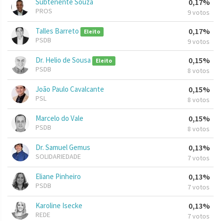
Subtenente Souza
0,17%
PROS
9 votos
Talles Barreto
0,17%
Eleito
PSDB
9 votos
Dr. Helio de Sousa
0,15%
Eleito
PSDB
8 votos
João Paulo Cavalcante
0,15%
PSL
8 votos
Marcelo do Vale
0,15%
PSDB
8 votos
Dr. Samuel Gemus
0,13%
SOLIDARIEDADE
7 votos
Eliane Pinheiro
0,13%
PSDB
7 votos
Karoline Isecke
0,13%
REDE
7 votos