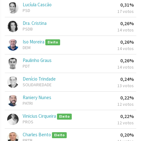
Lucíula Cascão
0,31%
PSD
17 votos
Dra. Cristina
0,26%
PSDB
14 votos
Iso Moreira
0,26%
Eleito
DEM
14 votos
Paulinho Graus
0,26%
PDT
14 votos
Denício Trindade
0,24%
SOLIDARIEDADE
13 votos
Raniery Nunes
0,22%
PATRI
12 votos
Vinicius Cirqueira
0,22%
Eleito
PROS
12 votos
Charles Bento
0,20%
Eleito
PRTB