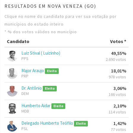
RESULTADOS EM NOVA VENEZA (GO)
Clique no nome do candidato para ver sua votação por
municípios do estado inteiro
* % dos votos válidos no município
Candidato
Votos *
Luiz Stival ( Luizinho)
49,55%
PPS
2.690 votos
Major Araujo
18,01%
Eleito
PRP
978 votos
Dr. Antônio
3,06%
Eleito
DEM
166 votos
Humberto Aidar
2,10%
Eleito
MDB
114 votos
Delegado Humberto Teófilo
1,42%
Eleito
PSL
77 votos