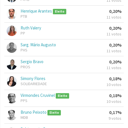
11 votos
Henrique Arantes
0,20%
Eleito
PTB
11 votos
Ruth Valery
0,20%
PP
11 votos
Sarg. Mário Augusto
0,20%
PHS
11 votos
Sergio Bravo
0,20%
PROS
11 votos
Simony Flores
0,18%
SOLIDARIEDADE
10 votos
Virmondes Cruvinel
0,18%
Eleito
PPS
10 votos
Bruno Peixoto
0,17%
Eleito
MDB
9 votos