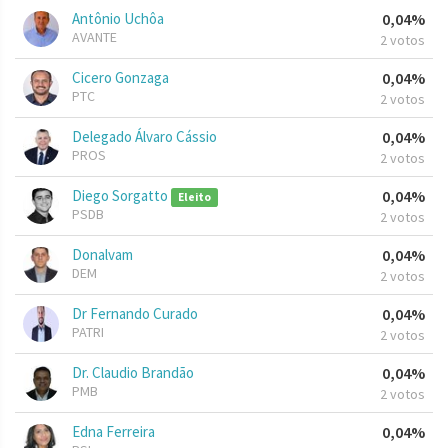
Antônio Uchôa
0,04%
AVANTE
2 votos
Cicero Gonzaga
0,04%
PTC
2 votos
Delegado Álvaro Cássio
0,04%
PROS
2 votos
Diego Sorgatto
0,04%
Eleito
PSDB
2 votos
Donalvam
0,04%
DEM
2 votos
Dr Fernando Curado
0,04%
PATRI
2 votos
Dr. Claudio Brandão
0,04%
PMB
2 votos
Edna Ferreira
0,04%