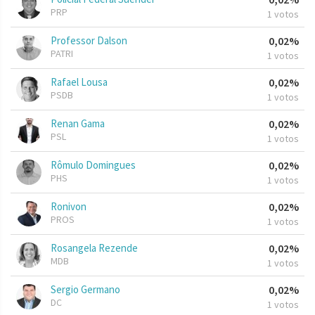
PRP
1 votos
Professor Dalson
0,02%
PATRI
1 votos
Rafael Lousa
0,02%
PSDB
1 votos
Renan Gama
0,02%
PSL
1 votos
Rômulo Domingues
0,02%
PHS
1 votos
Ronivon
0,02%
PROS
1 votos
Rosangela Rezende
0,02%
MDB
1 votos
Sergio Germano
0,02%
DC
1 votos