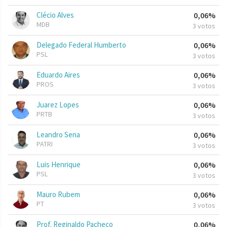
Clécio Alves
0,06%
MDB
3 votos
Delegado Federal Humberto
0,06%
PSL
3 votos
Eduardo Aires
0,06%
PROS
3 votos
Juarez Lopes
0,06%
PRTB
3 votos
Leandro Sena
0,06%
PATRI
3 votos
Luis Henrique
0,06%
PSL
3 votos
Mauro Rubem
0,06%
PT
3 votos
Prof. Reginaldo Pacheco
0,06%