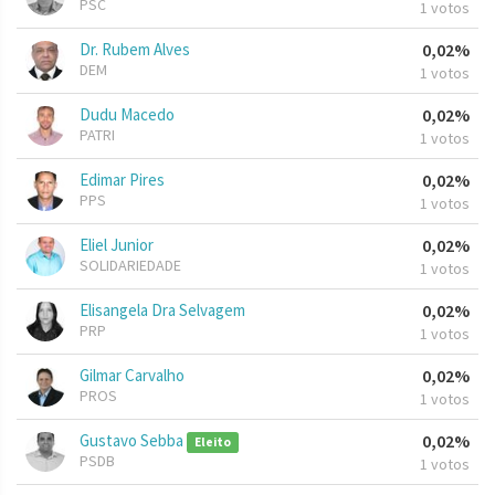
PSC
1 votos
Dr. Rubem Alves
0,02%
DEM
1 votos
Dudu Macedo
0,02%
PATRI
1 votos
Edimar Pires
0,02%
PPS
1 votos
Eliel Junior
0,02%
SOLIDARIEDADE
1 votos
Elisangela Dra Selvagem
0,02%
PRP
1 votos
Gilmar Carvalho
0,02%
PROS
1 votos
Gustavo Sebba
0,02%
Eleito
PSDB
1 votos