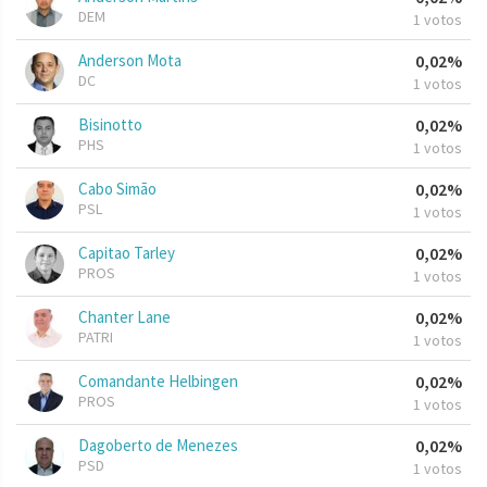
DEM
1 votos
Anderson Mota
0,02%
DC
1 votos
Bisinotto
0,02%
PHS
1 votos
Cabo Simão
0,02%
PSL
1 votos
Capitao Tarley
0,02%
PROS
1 votos
Chanter Lane
0,02%
PATRI
1 votos
Comandante Helbingen
0,02%
PROS
1 votos
Dagoberto de Menezes
0,02%
PSD
1 votos