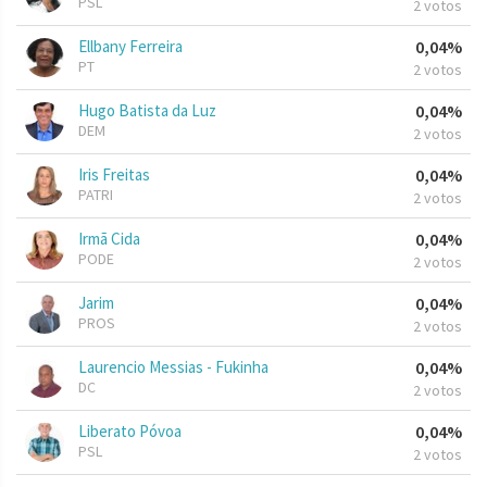
PSL
2 votos
Ellbany Ferreira
0,04%
PT
2 votos
Hugo Batista da Luz
0,04%
DEM
2 votos
Iris Freitas
0,04%
PATRI
2 votos
Irmã Cida
0,04%
PODE
2 votos
Jarim
0,04%
PROS
2 votos
Laurencio Messias - Fukinha
0,04%
DC
2 votos
Liberato Póvoa
0,04%
PSL
2 votos