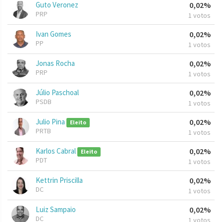
Guto Veronez
0,02%
PRP
1 votos
Ivan Gomes
0,02%
PP
1 votos
Jonas Rocha
0,02%
PRP
1 votos
Júlio Paschoal
0,02%
PSDB
1 votos
Julio Pina
0,02%
Eleito
PRTB
1 votos
Karlos Cabral
0,02%
Eleito
PDT
1 votos
Kettrin Priscilla
0,02%
DC
1 votos
Luiz Sampaio
0,02%
DC
1 votos