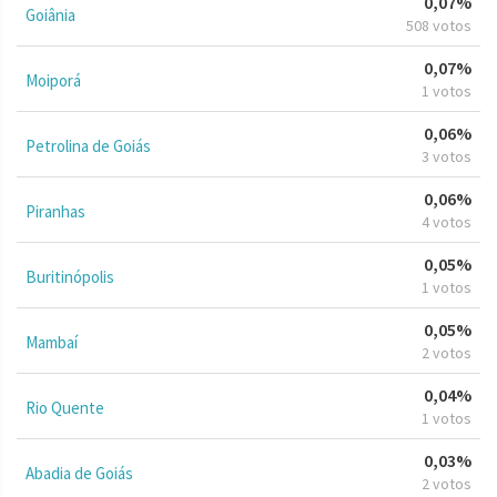
0,07%
Goiânia
508 votos
0,07%
Moiporá
1 votos
0,06%
Petrolina de Goiás
3 votos
0,06%
Piranhas
4 votos
0,05%
Buritinópolis
1 votos
0,05%
Mambaí
2 votos
0,04%
Rio Quente
1 votos
0,03%
Abadia de Goiás
2 votos