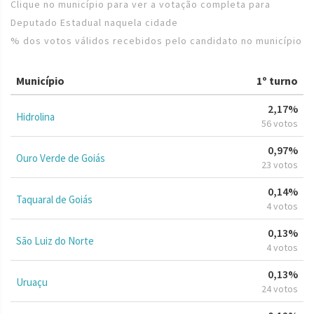
Clique no município para ver a votação completa para
Deputado Estadual naquela cidade
% dos votos válidos recebidos pelo candidato no município
Município
1º turno
2,17%
Hidrolina
56 votos
0,97%
Ouro Verde de Goiás
23 votos
0,14%
Taquaral de Goiás
4 votos
0,13%
São Luiz do Norte
4 votos
0,13%
Uruaçu
24 votos