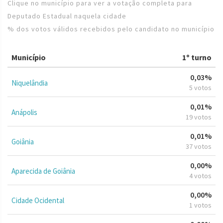
Clique no município para ver a votação completa para
Deputado Estadual naquela cidade
% dos votos válidos recebidos pelo candidato no município
Município
1º turno
0,03%
Niquelândia
5 votos
0,01%
Anápolis
19 votos
0,01%
Goiânia
37 votos
0,00%
Aparecida de Goiânia
4 votos
0,00%
Cidade Ocidental
1 votos