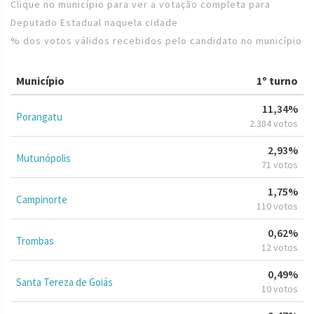
Clique no município para ver a votação completa para
Deputado Estadual naquela cidade
% dos votos válidos recebidos pelo candidato no município
Município
1º turno
11,34%
Porangatu
2.384 votos
2,93%
Mutunópolis
71 votos
1,75%
Campinorte
110 votos
0,62%
Trombas
12 votos
0,49%
Santa Tereza de Goiás
10 votos