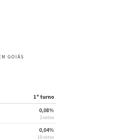
EM GOIÁS
1º turno
0,08%
2 votos
0,04%
10 votos