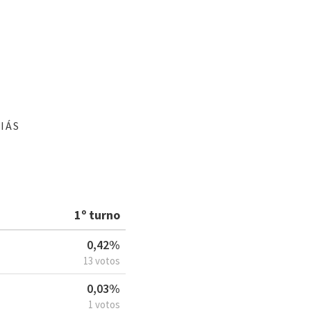
IÁS
1º turno
0,42%
13 votos
0,03%
1 votos